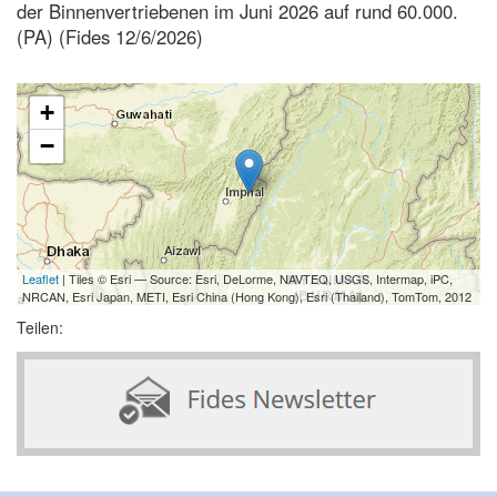
der Binnenvertriebenen im Juni 2026 auf rund 60.000.
(PA) (Fides 12/6/2026)
+
−
Leaflet
| Tiles © Esri — Source: Esri, DeLorme, NAVTEQ, USGS, Intermap, iPC,
NRCAN, Esri Japan, METI, Esri China (Hong Kong), Esri (Thailand), TomTom, 2012
Teilen: