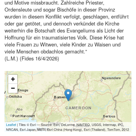
und Motive missbraucht. Zahlreiche Priester,
Ordensleute und sogar Bischöfe in dieser Provinz
wurden in diesem Konflikt verfolgt, geschlagen, entführt
oder gar getötet, und dennoch verkündet die Kirche
weiterhin die Botschaft des Evangeliums als Licht der
Hoffnung für ein traumatisiertes Volk. Diese Krise hat
viele Frauen zu Witwen, viele Kinder zu Waisen und
viele Menschen obdachlos gemacht.“
(L.M.) (Fides 16/4/2026)
+
−
Leaflet
| Tiles © Esri — Source: Esri, DeLorme, NAVTEQ, USGS, Intermap, iPC,
NRCAN, Esri Japan, METI, Esri China (Hong Kong), Esri (Thailand), TomTom, 2012