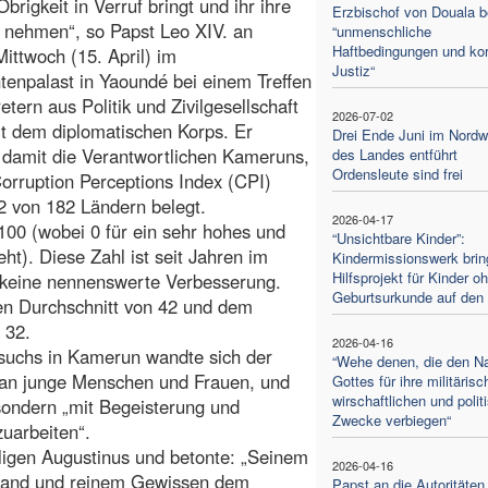
Obrigkeit in Verruf bringt und ihr ihre
Erzbischof von Douala b
t nehmen“, so Papst Leo XIV. an
“unmenschliche
Haftbedingungen und kor
ittwoch (15. April) im
Justiz“
tenpalast in Yaoundé bei einem Treffen
etern aus Politik und Zivilgesellschaft
2026-07-02
t dem diplomatischen Korps. Er
Drei Ende Juni im Nord
damit die Verantwortlichen Kameruns,
des Landes entführt
Ordensleute sind frei
orruption Perceptions Index (CPI)
42 von 182 Ländern belegt.
2026-04-17
100 (wobei 0 für ein sehr hohes und
“Unsichtbare Kinder”:
eht). Diese Zahl ist seit Jahren im
Kindermissionswerk brin
Hilfsprojekt für Kinder o
 keine nennenswerte Verbesserung.
Geburtsurkunde auf den
len Durchschnitt von 42 und dem
 32.
2026-04-16
suchs in Kamerun wandte sich der
“Wehe denen, die den 
 an junge Menschen und Frauen, und
Gottes für ihre militärisc
wirschaftlichen und polit
 sondern „mit Begeisterung und
Zwecke verbiegen“
uarbeiten“.
iligen Augustinus und betonte: „Seinem
2026-04-16
rstand und reinem Gewissen dem
Papst an die Autoritäten 