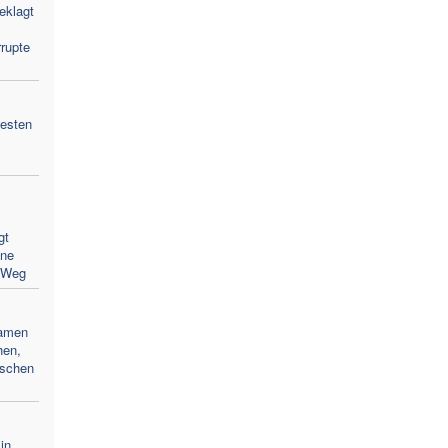
eklagt
rupte
westen
gt
hne
 Weg
Namen
hen,
ischen
in