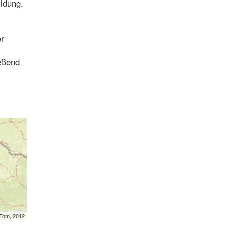
ildung,
er
ießend
mTom, 2012