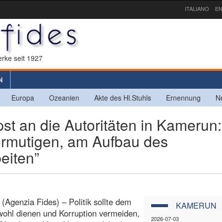
ITALIANO
EN
rke seit 1927
N
Europa
Ozeanien
Akte des Hl.Stuhls
Ernennung
N
st an die Autoritäten in Kamerun:
ermutigen, am Aufbau des
eiten”
(Agenzia Fides) – Politik sollte dem
KAMERUN
ohl dienen und Korruption vermeiden,
2026-07-03