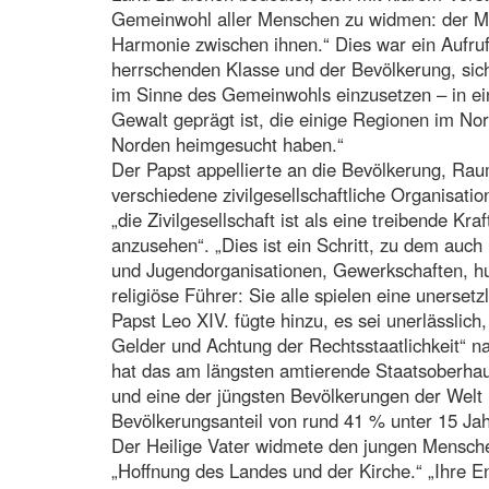
Gemeinwohl aller Menschen zu widmen: der Me
Harmonie zwischen ihnen.“ Dies war ein Aufru
herrschenden Klasse und der Bevölkerung, sich
im Sinne des Gemeinwohls einzusetzen – in e
Gewalt geprägt ist, die einige Regionen im N
Norden heimgesucht haben.“
Der Papst appellierte an die Bevölkerung, Ra
verschiedene zivilgesellschaftliche Organisatio
„die Zivilgesellschaft ist als eine treibende K
anzusehen“. „Dies ist ein Schritt, zu dem auch
und Jugendorganisationen, Gewerkschaften, hu
religiöse Führer: Sie alle spielen eine unerset
Papst Leo XIV. fügte hinzu, es sei unerlässlic
Gelder und Achtung der Rechtsstaatlichkeit“ 
hat das am längsten amtierende Staatsoberhaup
und eine der jüngsten Bevölkerungen der Welt
Bevölkerungsanteil von rund 41 % unter 15 Ja
Der Heilige Vater widmete den jungen Mensche
„Hoffnung des Landes und der Kirche.“ „Ihre E