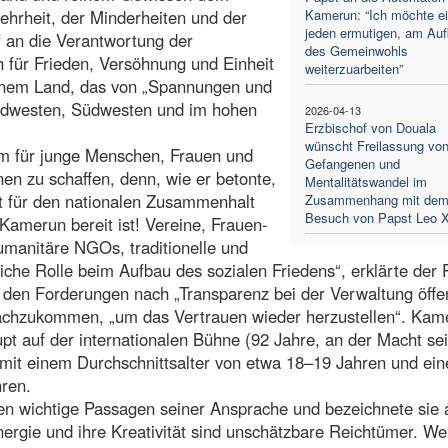
hrheit, der Minderheiten und der
Kamerun: “Ich möchte e
jeden ermutigen, am Au
f an die Verantwortung der
des Gemeinwohls
 für Frieden, Versöhnung und Einheit
weiterzuarbeiten”
inem Land, das von „Spannungen und
ordwesten, Südwesten und im hohen
2026-04-13
Erzbischof von Douala
wünscht Freilassung vo
um für junge Menschen, Frauen und
Gefangenen und
nen zu schaffen, denn, wie er betonte,
Mentalitätswandel im
raft für den nationalen Zusammenhalt
Zusammenhang mit de
Besuch von Papst Leo X
 Kamerun bereit ist! Vereine, Frauen-
manitäre NGOs, traditionelle und
zliche Rolle beim Aufbau des sozialen Friedens“, erklärte der 
h, den Forderungen nach „Transparenz bei der Verwaltung öffen
nachzukommen, „um das Vertrauen wieder herzustellen“. Kam
t auf der internationalen Bühne (92 Jahre, an der Macht sei
 mit einem Durchschnittsalter von etwa 18–19 Jahren und ei
hren.
n wichtige Passagen seiner Ansprache und bezeichnete sie 
nergie und ihre Kreativität sind unschätzbare Reichtümer. W