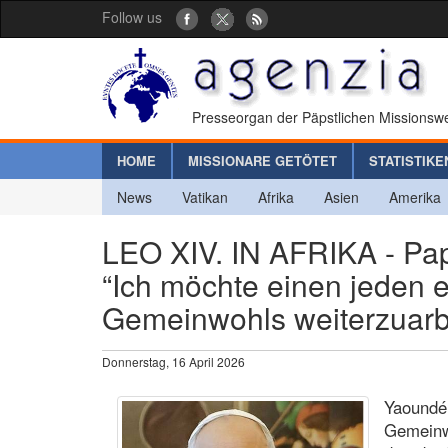
Follow us
Presseorgan der Päpstlichen Missionswe
HOME
MISSIONARE GETÖTET
STATISTIKE
News
Vatikan
Afrika
Asien
Amerika
LEO XIV. IN AFRIKA - Pap
“Ich möchte einen jeden 
Gemeinwohls weiterzuarb
Donnerstag, 16 April 2026
Yaoundé 
Gemeinw