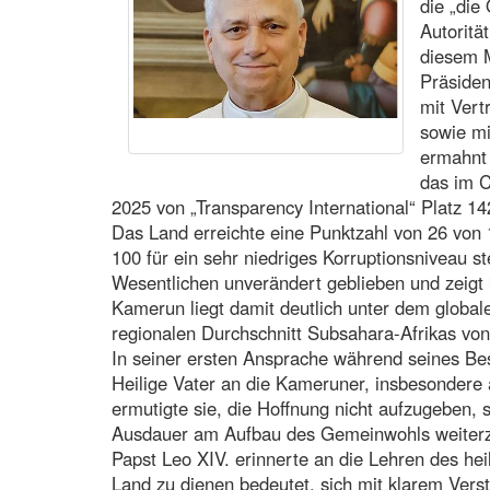
die „die 
Autoritä
diesem M
Präsiden
mit Vertr
sowie mi
ermahnt 
das im C
2025 von „Transparency International“ Platz 1
Das Land erreichte eine Punktzahl von 26 von 
100 für ein sehr niedriges Korruptionsniveau st
Wesentlichen unverändert geblieben und zeigt
Kamerun liegt damit deutlich unter dem globa
regionalen Durchschnitt Subsahara-Afrikas von
In seiner ersten Ansprache während seines Be
Heilige Vater an die Kameruner, insbesondere
ermutigte sie, die Hoffnung nicht aufzugeben,
Ausdauer am Aufbau des Gemeinwohls weiterz
Papst Leo XIV. erinnerte an die Lehren des he
Land zu dienen bedeutet, sich mit klarem Ve