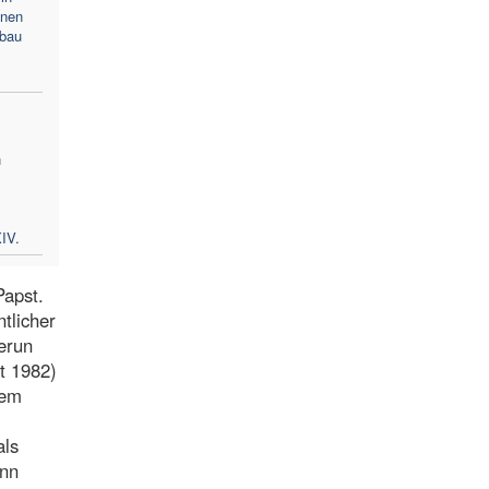
inen
fbau
n
m
IV.
Papst.
tlicher
erun
t 1982)
nem
als
enn