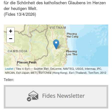
für die Schönheit des katholischen Glaubens im Herzen
der heutigen Welt.
(Fides 13/4/2026)
+
−
Leaflet
| Tiles © Esri — Source: Esri, DeLorme, NAVTEQ, USGS, Intermap, iPC,
NRCAN, Esri Japan, METI, Esri China (Hong Kong), Esri (Thailand), TomTom, 2012
Teilen: