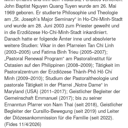
John Baptist Nguyen Quang Tuyen wurde am 26. Mai
1969 geboren. Er studierte Philosophie und Theologie
am „St. Joseph’s Major Seminary“ in Ho-Chi-Minh-Stadt
und wurde am 28. Juni 2003 zum Priester geweiht und
in die Erzdiözese Ho-Chi-Minh-Stadt inkardiniert.
Danach hatte er folgende Ämter inne und absolvierte
weitere Studien: Vikar in den Pfarreien Tan Chi Linh
(2003–2005) und Fatima Binh Trieu (2005–2007);
„Pastoral Renewal Program“ am Pastoralinstitut für
Ostasien auf den Philippinen (2008–2009); Tätigkeit im
Pastoralzentrum der Erzdiözese Thành-Phô Hô Chí
Minh (2009–2010); Studium der Pastoraltheologie und
pastorale Tätigkeit in der Pfarrei „Notre Dame“ in
Maryland (USA) (2011–2017); Geistlicher Begleiter der
Gemeinschaft Emmanuel (2017); bis zu seiner
Ernanntun Pfarrer von Nam Thai (seit 2018), Geistlicher
Begleiter der Cursillo-Bewegung (seit 2019) und Leiter
der Diözesankommission für die Familie (seit 2022).
(Fides 11/4/2026)