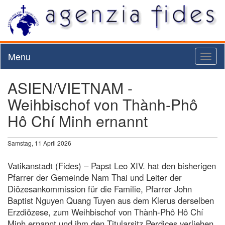
Menu
Toggl
naviga
ASIEN/VIETNAM -
Weihbischof von Thành-Phô
Hô Chí Minh ernannt
Samstag, 11 April 2026
Vatikanstadt (Fides) – Papst Leo XIV. hat den bisherigen
Pfarrer der Gemeinde Nam Thai und Leiter der
Diözesankommission für die Familie, Pfarrer John
Baptist Nguyen Quang Tuyen aus dem Klerus derselben
Erzdiözese, zum Weihbischof von Thành-Phô Hô Chí
Minh ernannt und ihm den Titularsitz Perdices verliehen.