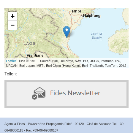
+
−
Leaflet
| Tiles © Esri — Source: Esri, DeLorme, NAVTEQ, USGS, Intermap, iPC,
NRCAN, Esri Japan, METI, Esri China (Hong Kong), Esri (Thailand), TomTom, 2012
Teilen:
Agenzia Fides - Palazzo “de Propaganda Fide” - 00120 - Città del Vaticano Tel. +39-
06-69880115 - Fax +39-06-69880107