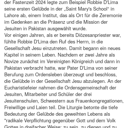
der Fastenzeit 2024 legte zum Beispiel Robbie D'Lima
seine ersten Gelübde in der „Saint Mary's School“ in
Lahore ab, einem Institut, das als Ort für die Zeremonie
im Gedenken an die Präsenz und die Mission der
Jesuiten in Pakistan ausgewählt wurde.
Vor einigen Jahren, als er bereits Diözesanpriester war,
fühlte Robbie D'Lima den Ruf des Herrn, in die
Gesellschaft Jesu einzutreten. Damit begann ein neues
Kapitel in seinem Leben. Nachdem er zwei Jahre als
Novize zunächst im Vereinigten Königreich und dann in
Pakistan verbracht hatte, war Pater D'Lima von seiner
Berufung zum Ordensleben überzeugt und beschloss,
die Gelübde in der Gesellschaft Jesu abzulegen. An der
Eucharistiefeier nahmen die Ordensgemeinschaft der
Jesuiten, Mitarbeiter und Schüler der drei
Jesuitenschulen, Schwestern aus Frauenkongregationen,
Freiwillige und Laien teil. Die Liturgie betonte die tiefe
Bedeutung der Gelübde des geweihten Lebens als
"radikale Verpflichtung gegenüber Gott und dem Volk
Gottes in dreifacher Weise: zu sein, zu dienen und zu