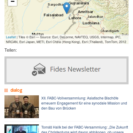
−
Leaflet
| Tiles © Esri — Source: Esri, DeLorme, NAVTEQ, USGS, Intermap, iPC,
NRCAN, Esri Japan, METI, Esri China (Hong Kong), Esri (Thailand), TomTom, 2012
Teilen:
dialog
XII. FABC-Vollversammlung: Asiatische Bischöfe
erneuern Engagement für eine synodale Mission und
den Bau von Brücken
Tomáš Halík bei der FABC-Versammlung: „Die Zukunft
des Christentums wird davon abhängen, ob unsere