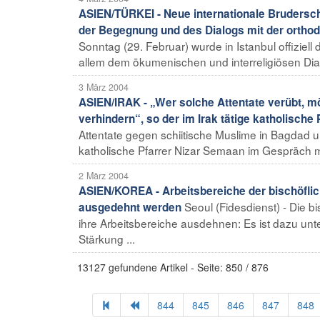
ASIEN/TÜRKEI - Neue internationale Bruderscha
der Begegnung und des Dialogs mit der ortho
Sonntag (29. Februar) wurde in Istanbul offiziell 
allem dem ökumenischen und interreligiösen Dial
3 März 2004
ASIEN/IRAK - „Wer solche Attentate verübt, m
verhindern“, so der im Irak tätige katholische
Attentate gegen schiitische Muslime in Bagdad un
katholische Pfarrer Nizar Semaan im Gespräch mi
2 März 2004
ASIEN/KOREA - Arbeitsbereiche der bischöflic
Seoul (Fidesdienst) - Die b
ausgedehnt werden
ihre Arbeitsbereiche ausdehnen: Es ist dazu u
Stärkung ...
13127 gefundene Artikel - Seite: 850 / 876
844
845
846
847
848