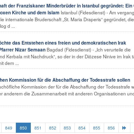
ft der Franziskaner Minderbrüder in Istanbul gegründet: Ein 
Istanbul (Fidesdienst) - Am verga
doxen Kirche und dem Islam
die internationale Bruderschaft „St. Maria Draperis“ gegründet, die
og d ...
öchte das Entstehen eines freien und demokratischen Irak
Bagdad (Fidesdienst) - „Ich verurteile die
 Pfarrer Nizar Semaan
d Kerbala mit Nachdruck“, so der in der Diözese Ninive im Irak t
t dem ...
hen Kommission für die Abschaffung der Todesstrafe sollen
ischöfliche Kommission der für die Abschaffung der Todesstrafe w
nter anderem die Zusammenarbeit mit anderen Organisationen un
849
850
851
852
853
854
855
856