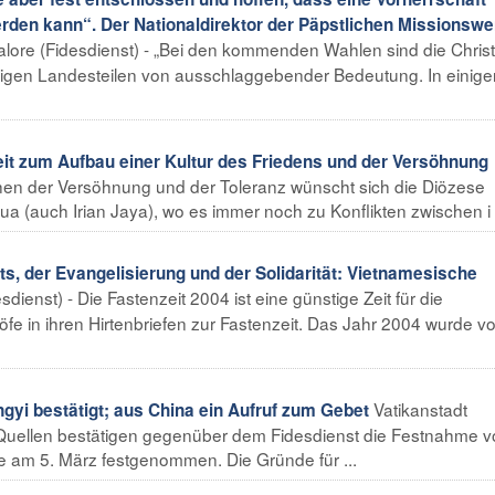
den kann“. Der Nationaldirektor der Päpstlichen Missionswe
lore (Fidesdienst) - „Bei den kommenden Wahlen sind die Chris
 einigen Landesteilen von ausschlaggebender Bedeutung. In einige
it zum Aufbau einer Kultur des Friedens und der Versöhnung
ichen der Versöhnung und der Toleranz wünscht sich die Diözese
 (auch Irian Jaya), wo es immer noch zu Konflikten zwischen i .
s, der Evangelisierung und der Solidarität: Vietnamesische
dienst) - Die Fastenzeit 2004 ist eine günstige Zeit für die
fe in ihren Hirtenbriefen zur Fastenzeit. Das Jahr 2004 wurde v
Vatikanstadt
yi bestätigt; aus China ein Aufruf zum Gebet
ge Quellen bestätigen gegenüber dem Fidesdienst die Festnahme 
de am 5. März festgenommen. Die Gründe für ...