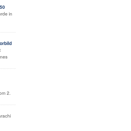
 50
rde in
orbild
t
ines
vom 2.
rachi