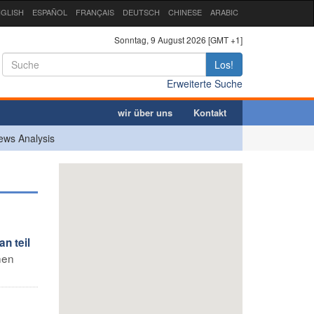
GLISH
ESPAÑOL
FRANÇAIS
DEUTSCH
CHINESE
ARABIC
Sonntag, 9 August 2026 [GMT +1]
Los!
Erweiterte Suche
wir über uns
Kontakt
ews Analysis
n teil
hen