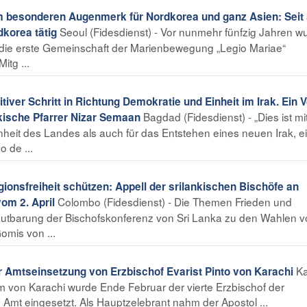
 besonderen Augenmerk für Nordkorea und ganz Asien: Seit
Seoul (Fidesdienst) - Vor nunmehr fünfzig Jahren wu
dkorea tätig
 die erste Gemeinschaft der Marienbewegung „Legio Mariae“
tg ...
iver Schritt in Richtung Demokratie und Einheit im Irak. Ein V
Bagdad (Fidesdienst) - „Dies ist mi
akische Pfarrer Nizar Semaan
e Einheit des Landes als auch für das Entstehen eines neuen Irak, e
o de ...
ionsfreiheit schützen: Appell der srilankischen Bischöfe an
Colombo (Fidesdienst) - Die Themen Frieden und
vom 2. April
erlautbarung der Bischofskonferenz von Sri Lanka zu den Wahlen 
omis von ...
Ka
r Amtseinsetzung von Erzbischof Evarist Pinto von Karachi
om von Karachi wurde Ende Februar der vierte Erzbischof der
in Amt eingesetzt. Als Hauptzelebrant nahm der Apostol ...