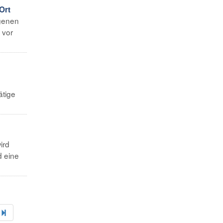
Ort
ngenen
 vor
ätige
ird
d eine