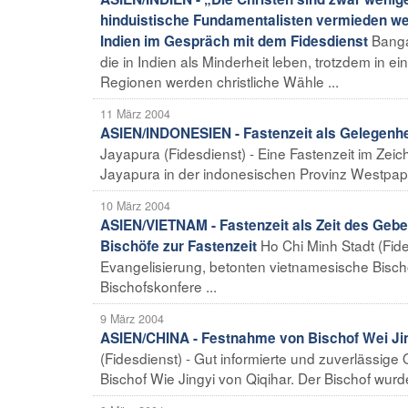
hinduistische Fundamentalisten vermieden wer
Banga
Indien im Gespräch mit dem Fidesdienst
die in Indien als Minderheit leben, trotzdem in
Regionen werden christliche Wähle ...
11 März 2004
ASIEN/INDONESIEN - Fastenzeit als Gelegenhe
Jayapura (Fidesdienst) - Eine Fastenzeit im Ze
Jayapura in der indonesischen Provinz Westpapua
10 März 2004
ASIEN/VIETNAM - Fastenzeit als Zeit des Gebet
Ho Chi Minh Stadt (Fides
Bischöfe zur Fastenzeit
Evangelisierung, betonten vietnamesische Bischö
Bischofskonfere ...
9 März 2004
ASIEN/CHINA - Festnahme von Bischof Wei Jing
(Fidesdienst) - Gut informierte und zuverlässi
Bischof Wie Jingyi von Qiqihar. Der Bischof wur