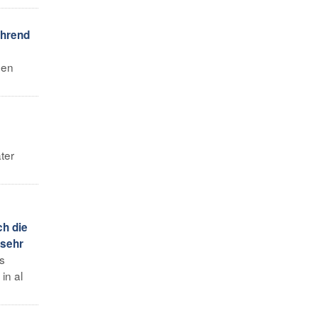
ährend
den
m
ter
ch die
 sehr
es
in al