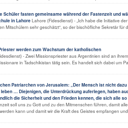
he Schüler fasten gemeinsame während der Fastenzeit und w
Lahore (Fidesdienst) - „Ich habe die Initiative der
hule in Lahore
n Mitschülern sehr geschätzt“, so der bischöfliche Sekretär für 
Priester werden zum Wachstum der katholischen
desdienst) - Zwei Missionspriester aus Argentinien sind an ihre
ionare in Tadschikistan tätig sein. Es handelt sich dabei um Pa
chen Patriarchen von Jerusalem: „Der Mensch ist nicht dazu
u leben … Diejenigen, die Unterdrückung auferlegen, haben au
ndlich die Sicherheit und den Frieden kennen, die sich alle so
enzeit soll uns zu Gott und zu den Mitmenschen führen, damit all
werden kann und damit wir die Kraft des Geistes empfangen und 