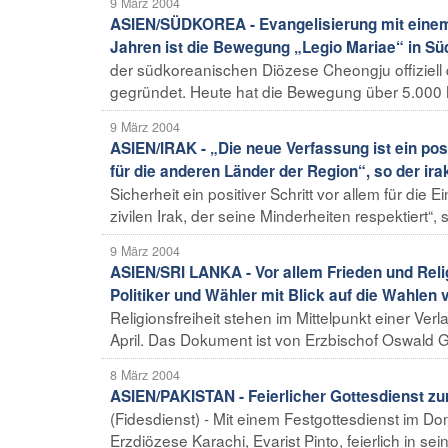
9 März 2004
ASIEN/SÜDKOREA - Evangelisierung mit einem
Jahren ist die Bewegung „Legio Mariae“ in Sü
der südkoreanischen Diözese Cheongju offiziell
gegründet. Heute hat die Bewegung über 5.000 Mi
9 März 2004
ASIEN/IRAK - „Die neue Verfassung ist ein posit
für die anderen Länder der Region“, so der ir
Sicherheit ein positiver Schritt vor allem für di
zivilen Irak, der seine Minderheiten respektiert“, s
9 März 2004
ASIEN/SRI LANKA - Vor allem Frieden und Relig
Politiker und Wähler mit Blick auf die Wahlen 
Religionsfreiheit stehen im Mittelpunkt einer V
April. Das Dokument ist von Erzbischof Oswald G
8 März 2004
ASIEN/PAKISTAN - Feierlicher Gottesdienst zu
(Fidesdienst) - Mit einem Festgottesdienst im D
Erzdiözese Karachi, Evarist Pinto, feierlich in se