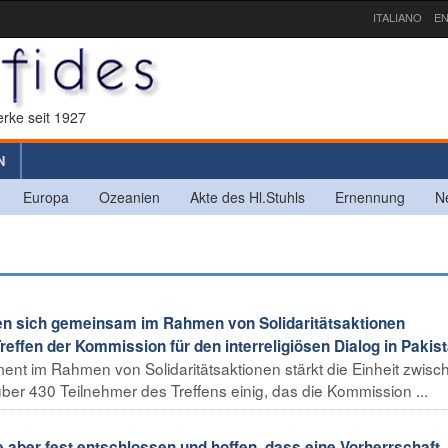
ITALIANO
EN
rke seit 1927
N
Europa
Ozeanien
Akte des Hl.Stuhls
Ernennung
N
en sich gemeinsam im Rahmen von Solidaritätsaktionen
ffen der Kommission für den interreligiösen Dialog in Pakista
t im Rahmen von Solidaritätsaktionen stärkt die Einheit zwisc
ber 430 Teilnehmer des Treffens einig, das die Kommission ...
 aber fest entschlossen und hoffen, dass eine Vorherrschaft