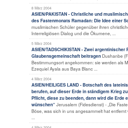
8 März 2004
ASIEN/PAKISTAN - Christliche und muslimisc
des Fastenmonats Ramadan: Die Idee einer Sc
muslimischen Schüler gegenüber ihren christliche
Interreligiösen Dialog und die Ökumene, ...
5 März 2004
ASIEN/TADSCHIKISTAN - Zwei argentinischer 
Dushanbe (Fi
Glaubensgemeinschaft beitragen
Bestimmungsort angekommen: sie werden als Miss
Ezequiel Ayala aus Baya Blanc ...
4 März 2004
ASIEN/HEILIGES LAND - Botschaft des lateinis
berufen, auf dieser Erde in ständigem Krieg z
Pflicht, diese zu beenden, dann wird die Erde e
Jerusalem (Fidesdienst) - „Die Fast
wünschen“
Böse, was sich in uns angesammelt hat entfernt 
...
4 März 2004