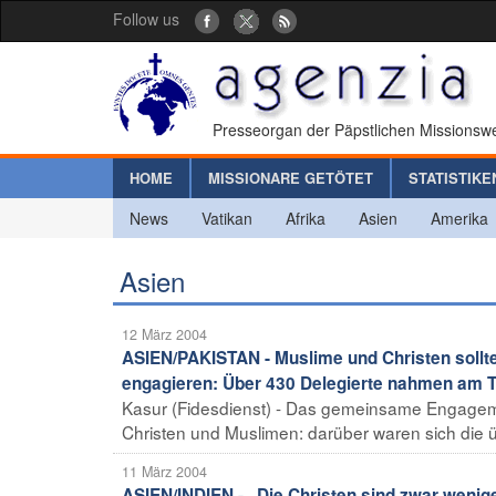
Follow us
Presseorgan der Päpstlichen Missionswe
HOME
MISSIONARE GETÖTET
STATISTIKE
News
Vatikan
Afrika
Asien
Amerika
Asien
12 März 2004
ASIEN/PAKISTAN - Muslime und Christen sollt
engagieren: Über 430 Delegierte nahmen am Tre
Kasur (Fidesdienst) - Das gemeinsame Engagemen
Christen und Muslimen: darüber waren sich die ü
11 März 2004
ASIEN/INDIEN - „Die Christen sind zwar wenige