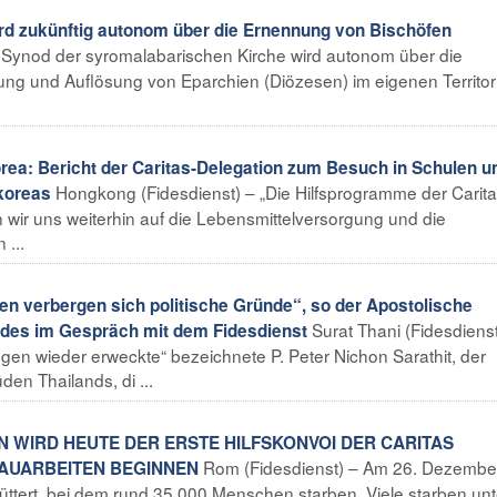
ird zukünftig autonom über die Ernennung von Bischöfen
er Synod der syromalabarischen Kirche wird autonom über die
ung und Auflösung von Eparchien (Diözesen) im eigenen Territo
orea: Bericht der Caritas-Delegation zum Besuch in Schulen u
Hongkong (Fidesdienst) – „Die Hilfsprogramme der Carita
koreas
wir uns weiterhin auf die Lebensmittelversorgung und die
 ...
en verbergen sich politische Gründe“, so der Apostolische
Surat Thani (Fidesdienst
ndes im Gespräch mit dem Fidesdienst
ungen wieder erweckte“ bezeichnete P. Peter Nichon Sarathit, der
den Thailands, di ...
N WIRD HEUTE DER ERSTE HILFSKONVOI DER CARITAS
Rom (Fidesdienst) – Am 26. Dezembe
BAUARBEITEN BEGINNEN
tert, bei dem rund 35.000 Menschen starben. Viele starben unt