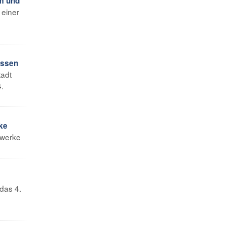
am und
 einer
ossen
tadt
.
ke
swerke
das 4.