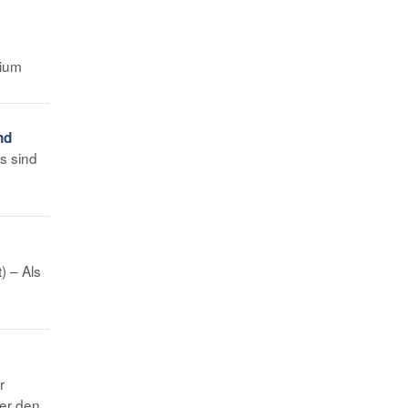
rium
nd
s sind
) – Als
r
er den