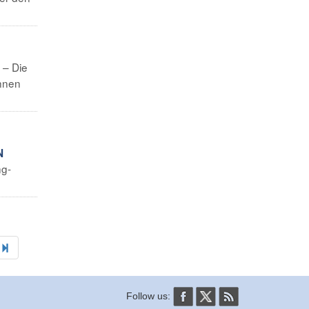
 – Die
önnen
N
ng-
.
Follow us: