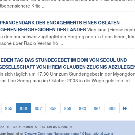
bebensichere Krite ...
EMPFANGENDANK DES ENGAGEMENTS EINES OBLATEN
Vientiane (Fidesdienst)
LEGENEN BERGREGIONEN DES LANDES
 in den nur schwer zugänglichen Bergregionen in Laos leben, k
ache über Radio Veritas hö ...
 JEDEN TAG DAS STUNDEGEBET IM DOM VON SEOUL UND
R GESELLSCHAFT VON IHREM GLAUBEN ZEUGNIS ABZULEGE
ln sich täglich um 17.30 Uhr zum Stundengebet in der Myongdo
mas Lee Seong-man im Oktober 2003 in die Wege geleitete Init ..
855
856
857
858
859
860
861
862
icano Tel. +39-06-69880115 - Fax +39-06-69880107
 unterliegen einer
Creative Commons Namensnennung 4.0 International Lizenz