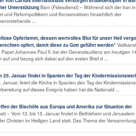
iter von Caritas Internationalis versorgen Erdbebenopfer in B
Bam (Fidesdienst) – Während sich der Iran in
her Unterstützung
 und Reformpolitikern und Konservativen hinsichtlich der
evorstehende ...
ellose Opferlamm, dessen wertvolles Blut für unser Heil verg
Vatikans
gerechten opfert, damit diese zu Gott geführt werden“
Papst Johannes Paul II. bei der Generalaudienz am heutigen 14
 auf und bezog sich dabei auf den ersten Brief d ...
m 25. Januar findet in Spanien der Tag der Kindermissionswer
 Januar, feiert die Kirche in Spanien den Tag der Kindermission
bereitung auf dieses Ereignis haben hat die Nationald ...
reffen der Bischöfe aus Europa und Amerika zur Situation der
st) – Vom 12. bis 15. Januar findet in Bethlehem und Jerusalem 
 der Christen im Heiligen Land statt. Das Thema der Versammlung