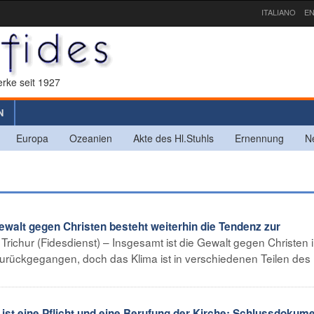
ITALIANO
EN
rke seit 1927
N
Europa
Ozeanien
Akte des Hl.Stuhls
Ernennung
N
ewalt gegen Christen besteht weiterhin die Tendenz zur
Trichur (Fidesdienst) – Insgesamt ist die Gewalt gegen Christen 
 zurückgegangen, doch das Klima ist in verschiedenen Teilen des
ist eine Pflicht und eine Berufung der Kirche: Schlussdokume