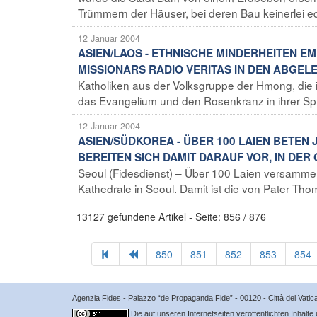
Trümmern der Häuser, bei deren Bau keinerlei ed
12 Januar 2004
ASIEN/LAOS - ETHNISCHE MINDERHEITEN 
MISSIONARS RADIO VERITAS IN DEN ABGE
Katholiken aus der Volksgruppe der Hmong, die
das Evangelium und den Rosenkranz in ihrer Spr
12 Januar 2004
ASIEN/SÜDKOREA - ÜBER 100 LAIEN BETEN
BEREITEN SICH DAMIT DARAUF VOR, IN DE
Seoul (Fidesdienst) – Über 100 Laien versamme
Kathedrale in Seoul. Damit ist die von Pater Tho
13127 gefundene Artikel - Seite: 856 / 876
850
851
852
853
854
Agenzia Fides - Palazzo “de Propaganda Fide” - 00120 - Città del Vat
Die auf unseren Internetseiten veröffentlichten Inhalte