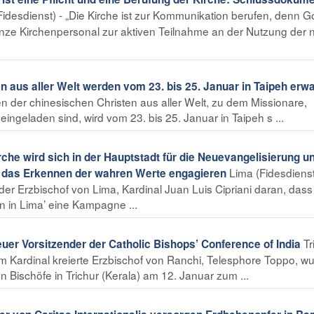
Fidesdienst) - „Die Kirche ist zur Kommunikation berufen, denn Got
nze Kirchenpersonal zur aktiven Teilnahme an der Nutzung der
n aus aller Welt werden vom 23. bis 25. Januar in Taipeh erwa
en der chinesischen Christen aus aller Welt, zu dem Missionare,
eingeladen sind, wird vom 23. bis 25. Januar in Taipeh s ...
che wird sich in der Hauptstadt für die Neuevangelisierung un
Lima (Fidesdienst
h das Erkennen der wahren Werte engagieren
er Erzbischof von Lima, Kardinal Juan Luis Cipriani daran, dass 
n in Lima’ eine Kampagne ...
Tr
euer Vorsitzender der Catholic Bishops’ Conference of India
um Kardinal kreierte Erzbischof von Ranchi, Telesphore Toppo, w
ischöfe in Trichur (Kerala) am 12. Januar zum ...