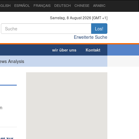
GLISH
ESPAÑOL
FRANÇAIS
DEUTSCH
CHINESE
ARABIC
Samstag, 8 August 2026 [GMT +1]
Los!
Erweiterte Suche
wir über uns
Kontakt
ews Analysis
in
nt zur