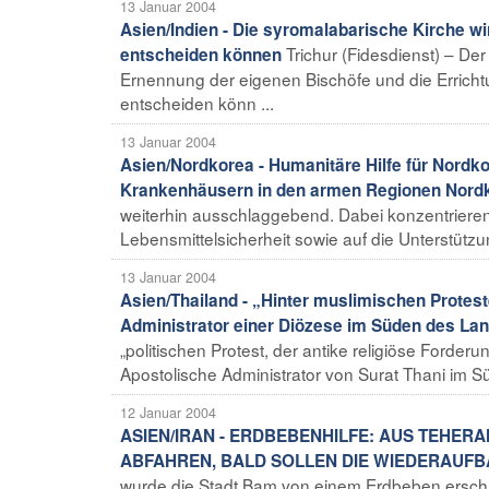
13 Januar 2004
Asien/Indien - Die syromalabarische Kirche w
Trichur (Fidesdienst) – D
entscheiden können
Ernennung der eigenen Bischöfe und die Erricht
entscheiden könn ...
13 Januar 2004
Asien/Nordkorea - Humanitäre Hilfe für Nordk
Krankenhäusern in den armen Regionen Nord
weiterhin ausschlaggebend. Dabei konzentrieren 
Lebensmittelsicherheit sowie auf die Unterstützun
13 Januar 2004
Asien/Thailand - „Hinter muslimischen Protest
Administrator einer Diözese im Süden des La
„politischen Protest, der antike religiöse Forder
Apostolische Administrator von Surat Thani im Sü
12 Januar 2004
ASIEN/IRAN - ERDBEBENHILFE: AUS TEHERA
ABFAHREN, BALD SOLLEN DIE WIEDERAUF
wurde die Stadt Bam von einem Erdbeben erschüt