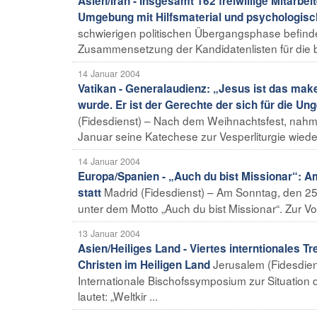
Asien/Iran - Insgesamt 162 freiwillige Mitarbe
Umgebung mit Hilfsmaterial und psychologisc
schwierigen politischen Übergangsphase befindet
Zusammensetzung der Kandidatenlisten für die b
14 Januar 2004
Vatikan - Generalaudienz: „Jesus ist das mak
wurde. Er ist der Gerechte der sich für die Un
(Fidesdienst) – Nach dem Weihnachtsfest, nahm 
Januar seine Katechese zur Vesperliturgie wieder
14 Januar 2004
Europa/Spanien - „Auch du bist Missionar“: A
Madrid (Fidesdienst) – Am Sonntag, den 25.
statt
unter dem Motto „Auch du bist Missionar“. Zur Vor
13 Januar 2004
Asien/Heiliges Land - Viertes interntionales T
Jerusalem (Fidesdien
Christen im Heiligen Land
Internationale Bischofssymposium zur Situation
lautet: „Weltkir ...