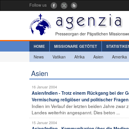
Follow us
Presseorgan der Päpstlichen Missionswe
HOME
MISSIONARE GETÖTET
STATISTIKE
News
Vatikan
Afrika
Asien
Amerika
Asien
16 Januar 2004
Asien/Indien - Trotz einem Rückgang bei der G
Vermischung religiöser und politischer Fragen
Indien im Verlauf der letzten beiden Jahre zwar
Landes weiterhin angespannt. Dies beton ...
15 Januar 2004
Asien/Indien - Kommunikation über die Medien 