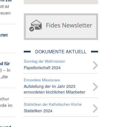
t ist
 neuen
rtet
DOKUMENTE AKTUELL
Sonntag der Weltmission
d für
Papstbotschaft 2024
) – In
„die
Ermordete Missionare
Aufstellung der im Jahr 2023
ermordeten kirchlichen Mitarbeiter
ichur
Statistiken der Katholischen Kirche
urde im
Statistiken 2024