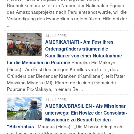
Bischofskonferenz, die im Namen der Nationalen Equipe
des Amazonasprojekts nach Peru entsandt wurde, will die
Verkündigung des Evangeliums unterstützen, Hilfe bei der
...
14 Juli 2025
AMERIKA/HAITI - Am Fest ihres
Ordensgründers träumen die
Kamillianer von einer Notaufnahme
Pourcine Pic Makaya
für die Menschen in Pourcine
(Fides) - Am Fest des heiligen Kamillus von Lellis, des
Gründers der Diener der Kranken (Kamillianer), teilt Pater
Massimo Miraglio (MI), Pfarrer der kleinen Gemeinde
Pourcine Pic-Makaya, in einem Be ...
11 Juli 2025
AMERIKA/BRASILIEN - Als Missionar
unterwegs: Ein Novize der Consolata-
Missionare zu Besuch bei den
Manaus (Fides) - „Die Mission bringt nicht
“Ribeirinhas”
nur Jesus zu den Menschen, sondern entdeckt ihn