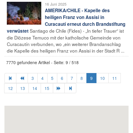
16 Juni 2025
AMERIKA/CHILE - Kapelle des
heiligen Franz von Assisi in
Curacautí erneut durch Brandstiftung
Santiago de Chile (Fides) - „In tiefer Trauer“ ist
verwüstet
die Diözese Temuco mit der katholische Gemeinde von
Curacautín verbunden, wo „ein weiterer Brandanschlag
die Kapelle des heiligen Franz von Assisi in der Stadt R ...
7770 gefundene Artikel - Seite: 9 / 518
3
4
5
6
7
8
9
10
11
12
13
14
15