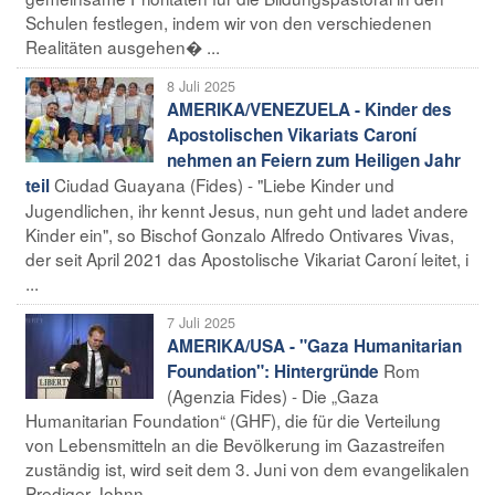
Schulen festlegen, indem wir von den verschiedenen
Realitäten ausgehen� ...
8 Juli 2025
AMERIKA/VENEZUELA - Kinder des
Apostolischen Vikariats Caroní
nehmen an Feiern zum Heiligen Jahr
Ciudad Guayana (Fides) - "Liebe Kinder und
teil
Jugendlichen, ihr kennt Jesus, nun geht und ladet andere
Kinder ein", so Bischof Gonzalo Alfredo Ontivares Vivas,
der seit April 2021 das Apostolische Vikariat Caroní leitet, i
...
7 Juli 2025
AMERIKA/USA - "Gaza Humanitarian
Rom
Foundation": Hintergründe
(Agenzia Fides) - Die „Gaza
Humanitarian Foundation“ (GHF), die für die Verteilung
von Lebensmitteln an die Bevölkerung im Gazastreifen
zuständig ist, wird seit dem 3. Juni von dem evangelikalen
Prediger Johnn ...