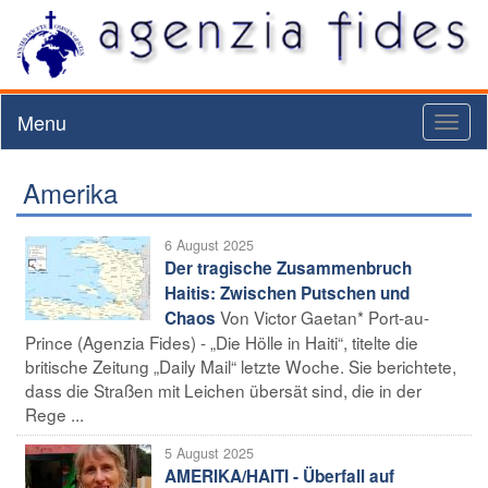
Menu
Toggl
naviga
Amerika
6 August 2025
Der tragische Zusammenbruch
Haitis: Zwischen Putschen und
Von Victor Gaetan* Port-au-
Chaos
Prince (Agenzia Fides) - „Die Hölle in Haiti“, titelte die
britische Zeitung „Daily Mail“ letzte Woche. Sie berichtete,
dass die Straßen mit Leichen übersät sind, die in der
Rege ...
5 August 2025
AMERIKA/HAITI - Überfall auf