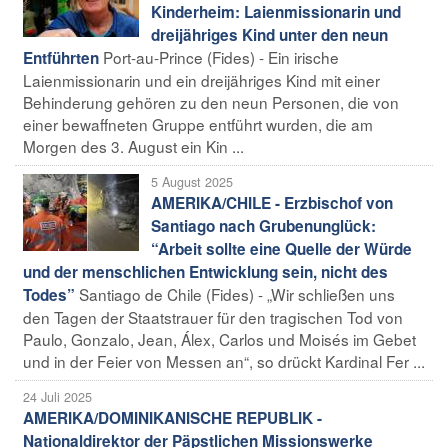
Kinderheim: Laienmissionarin und
dreijähriges Kind unter den neun
Port-au-Prince (Fides) - Ein irische
Entführten
Laienmissionarin und ein dreijähriges Kind mit einer
Behinderung gehören zu den neun Personen, die von
einer bewaffneten Gruppe entführt wurden, die am
Morgen des 3. August ein Kin ...
5 August 2025
AMERIKA/CHILE - Erzbischof von
Santiago nach Grubenunglück:
“Arbeit sollte eine Quelle der Würde
und der menschlichen Entwicklung sein, nicht des
Santiago de Chile (Fides) - „Wir schließen uns
Todes”
den Tagen der Staatstrauer für den tragischen Tod von
Paulo, Gonzalo, Jean, Álex, Carlos und Moisés im Gebet
und in der Feier von Messen an“, so drückt Kardinal Fer ...
24 Juli 2025
AMERIKA/DOMINIKANISCHE REPUBLIK -
Nationaldirektor der Päpstlichen Missionswerke