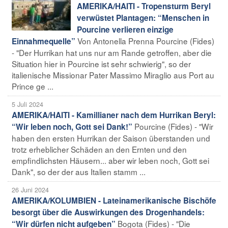
AMERIKA/HAITI - Tropensturm Beryl
verwüstet Plantagen: “Menschen in
Pourcine verlieren einzige
Von Antonella Prenna Pourcine (Fides)
Einnahmequelle”
- "Der Hurrikan hat uns nur am Rande getroffen, aber die
Situation hier in Pourcine ist sehr schwierig", so der
italienische Missionar Pater Massimo Miraglio aus Port au
Prince ge ...
5 Juli 2024
AMERIKA/HAITI - Kamillianer nach dem Hurrikan Beryl:
Pourcine (Fides) - "Wir
“Wir leben noch, Gott sei Dank!”
haben den ersten Hurrikan der Saison überstanden und
trotz erheblicher Schäden an den Ernten und den
empfindlichsten Häusern... aber wir leben noch, Gott sei
Dank", so der der aus Italien stamm ...
26 Juni 2024
AMERIKA/KOLUMBIEN - Lateinamerikanische Bischöfe
besorgt über die Auswirkungen des Drogenhandels:
Bogota (Fides) - "Die
“Wir dürfen nicht aufgeben”