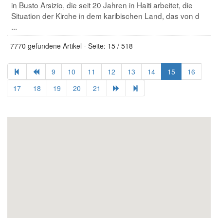
in Busto Arsizio, die seit 20 Jahren in Haiti arbeitet, die
Situation der Kirche in dem karibischen Land, das von d
...
7770 gefundene Artikel - Seite: 15 / 518
9
10
11
12
13
14
15
16
17
18
19
20
21