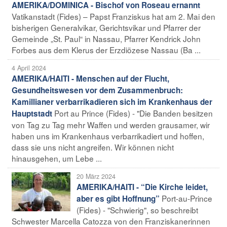
AMERIKA/DOMINICA - Bischof von Roseau ernannt
Vatikanstadt (Fides) – Papst Franziskus hat am 2. Mai den
bisherigen Generalvikar, Gerichtsvikar und Pfarrer der
Gemeinde „St. Paul“ in Nassau, Pfarrer Kendrick John
Forbes aus dem Klerus der Erzdiözese Nassau (Ba ...
4 April 2024
AMERIKA/HAITI - Menschen auf der Flucht,
Gesundheitswesen vor dem Zusammenbruch:
Kamillianer verbarrikadieren sich im Krankenhaus der
Port au Prince (Fides) - "Die Banden besitzen
Hauptstadt
von Tag zu Tag mehr Waffen und werden grausamer, wir
haben uns im Krankenhaus verbarrikadiert und hoffen,
dass sie uns nicht angreifen. Wir können nicht
hinausgehen, um Lebe ...
20 März 2024
AMERIKA/HAITI - “Die Kirche leidet,
Port-au-Prince
aber es gibt Hoffnung”
(Fides) - "Schwierig", so beschreibt
Schwester Marcella Catozza von den Franziskanerinnen