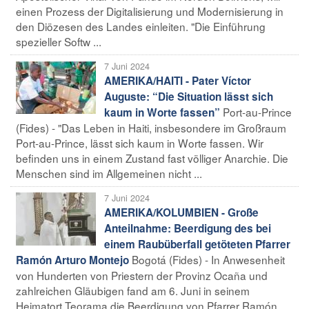
einen Prozess der Digitalisierung und Modernisierung in
den Diözesen des Landes einleiten. "Die Einführung
spezieller Softw ...
7 Juni 2024
AMERIKA/HAITI - Pater Víctor
Auguste: “Die Situation lässt sich
Port-au-Prince
kaum in Worte fassen”
(Fides) - "Das Leben in Haiti, insbesondere im Großraum
Port-au-Prince, lässt sich kaum in Worte fassen. Wir
befinden uns in einem Zustand fast völliger Anarchie. Die
Menschen sind im Allgemeinen nicht ...
7 Juni 2024
AMERIKA/KOLUMBIEN - Große
Anteilnahme: Beerdigung des bei
einem Raubüberfall getöteten Pfarrer
Bogotá (Fides) - In Anwesenheit
Ramón Arturo Montejo
von Hunderten von Priestern der Provinz Ocaña und
zahlreichen Gläubigen fand am 6. Juni in seinem
Heimatort Teorama die Beerdigung von Pfarrer Ramón