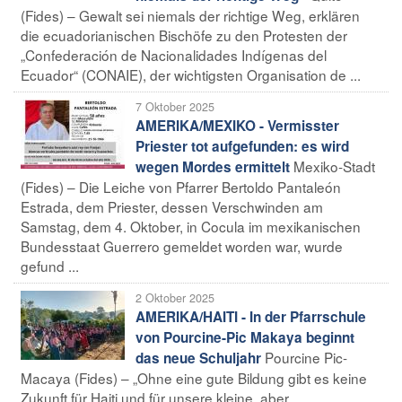
(Fides) – Gewalt sei niemals der richtige Weg, erklären
die ecuadorianischen Bischöfe zu den Protesten der
„Confederación de Nacionalidades Indígenas del
Ecuador“ (CONAIE), der wichtigsten Organisation de ...
7 Oktober 2025
AMERIKA/MEXIKO - Vermisster
Priester tot aufgefunden: es wird
Mexiko-Stadt
wegen Mordes ermittelt
(Fides) – Die Leiche von Pfarrer Bertoldo Pantaleón
Estrada, dem Priester, dessen Verschwinden am
Samstag, dem 4. Oktober, in Cocula im mexikanischen
Bundesstaat Guerrero gemeldet worden war, wurde
gefund ...
2 Oktober 2025
AMERIKA/HAITI - In der Pfarrschule
von Pourcine-Pic Makaya beginnt
Pourcine Pic-
das neue Schuljahr
Macaya (Fides) – „Ohne eine gute Bildung gibt es keine
Zukunft für Haiti und für unsere kleine, aber