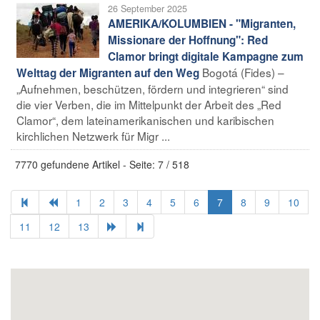
26 September 2025
AMERIKA/KOLUMBIEN - "Migranten,
Missionare der Hoffnung": Red
Clamor bringt digitale Kampagne zum
Bogotá (Fides) –
Welttag der Migranten auf den Weg
„Aufnehmen, beschützen, fördern und integrieren“ sind
die vier Verben, die im Mittelpunkt der Arbeit des „Red
Clamor“, dem lateinamerikanischen und karibischen
kirchlichen Netzwerk für Migr ...
7770 gefundene Artikel - Seite: 7 / 518
1
2
3
4
5
6
7
8
9
10
11
12
13