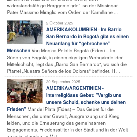
widerstandsfähige Berggemeinde“, so der Missionar
Pater Massimo Miraglio vom Orden der Kamilliane ...
2 Oktober 2025
AMERIKA/KOLUMBIEN - Im Barrio
San Bernardo in Bogotà gibt es einen
Neuanfang für “gebrochene”
Von Monica Poletto Bogotá (Fides) – Im
Menschen
Süden von Bogotá, in einem einstigen Wohnviertel der
Mittelschicht, liegt das „Barrio San Bernardo“, wo sich die
Pfarrei „Nuestra Señora de los Dolores“ befindet. H ...
30 September 2025
AMERIKA/ARGENTINIEN -
Interreligiöses Gebet: "Vergib uns
unsere Schuld, schenke uns deinen
Mar del Plata (Fides) – Das Gebet für die
Frieden”
Menschen, die unter Gewalt, Ausgrenzung und Krieg
leiden, und die Erneuerung des gemeinsamen
Engagements, Friedensstifter in der Stadt und in der Welt
zu sein, standen im Mitt ...