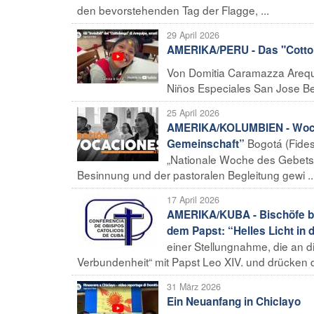
den bevorstehenden Tag der Flagge, ...
29 April 2026
AMERIKA/PERU - Das "Cottole
Von Domitia Caramazza Arequi
Niños Especiales San Jose Ben
25 April 2026
AMERIKA/KOLUMBIEN - Woche 
Bogotá (Fides
Gemeinschaft”
„Nationale Woche des Gebets 
Besinnung und der pastoralen Begleitung gewi ..
17 April 2026
AMERIKA/KUBA - Bischöfe bet
dem Papst: “Helles Licht in 
einer Stellungnahme, die an die
Verbundenheit“ mit Papst Leo XIV. und drücken d
31 März 2026
Ein Neuanfang in Chiclayo