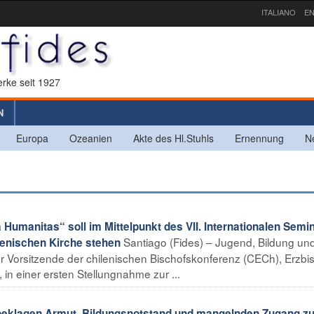
ITALIANO
EN
rke seit 1927
N
Europa
Ozeanien
Akte des Hl.Stuhls
Ernennung
N
Humanitas“ soll im Mittelpunkt des VII. Internationalen Semi
Santiago (Fides) – Jugend, Bildung un
lenischen Kirche stehen
er Vorsitzende der chilenischen Bischofskonferenz (CECh), Erzbi
n einer ersten Stellungnahme zur ...
 beklagen Armut, Bildungsnotstand und mangelnden Zugang z