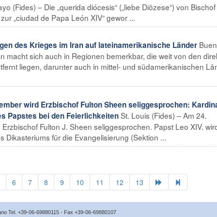
o (Fides) – Die „querida diócesis“ („liebe Diözese“) von Bischof
 zur „ciudad de Papa León XIV“ gewor ...
Buen
en des Krieges im Iran auf lateinamerikanische Länder
Iran macht sich auch in Regionen bemerkbar, die weit von den dir
ntfernt liegen, darunter auch in mittel- und südamerikanischen Lä
mber wird Erzbischof Fulton Sheen seliggesprochen: Kardin
St. Louis (Fides) – Am 24.
s Papstes bei den Feierlichkeiten
Erzbischof Fulton J. Sheen seliggesprochen. Papst Leo XIV. wir
 Dikasteriums für die Evangelisierung (Sektion ...
6
7
8
9
10
11
12
13
icano Tel. +39-06-69880115 - Fax +39-06-69880107