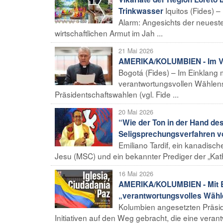
Iquitos (Fides) 
Trinkwasser
Alarm: Angesichts der neuesten
wirtschaftlichen Armut im Jah ...
21 Mai 2026
AMERIKA/KOLUMBIEN - Im Vorf
Bogotá (Fides) – Im Einklang 
verantwortungsvollen Wählens 
Präsidentschaftswahlen (vgl. Fide ...
20 Mai 2026
“Wie der Ton in der Hand des
Seligsprechungsverfahren vo
Emiliano Tardif, ein kanadisc
Jesu (MSC) und ein bekannter Prediger der „Kath
16 Mai 2026
AMERIKA/KOLUMBIEN - Mit Blic
„verantwortungsvolles Wähl
Kolumbien angesetzten Präsid
Initiativen auf den Weg gebracht, die eine veran