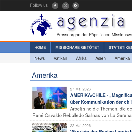
Follow us
Presseorgan der Päpstlichen Missionswe
HOME
MISSIONARE GETÖTET
STATISTIKE
News
Vatikan
Afrika
Asien
Amerika
Amerika
27 Mai 2026
AMERIKA/CHILE - „Magnifica 
über Kommunikation der chi
Arbeit sind die Themen, die d
René Osvaldo Rebolledo Salinas von La Serena, i
22 Mai 2026
Vikariate der Region Loreto