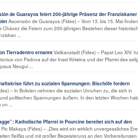
ón de Guarayos feiert 200-jährige Präsenz der Franziskaner
Ascensión de Guarayos (Fides) – Vom 13. bis 15. Mai finden
iet
de Chávez die Feiern zum 200-jährigen Bestehen dieser historisc
ziskan ...
Vatikanstadt (Fides) – Papst Leo XIV. h
n Tierradentro ernannt
onius von Padova auf der Insel Kiriwina und der Pfarrei des seli
paua Neugui ...
ftskrise führt zu sozialen Spannungen: Bischöfe fordern
des) – In Bolivien nehmen die sozialen Unruhen zu, die sich in
ot und politischen Spannungen äußern. In den letzten Wochen ha
un ...
gge”: Katholische Pfarrei in Pourcine bereitet sich auf den
 Pic Makaya (Fides) – „Dies wird ein wirklich unvergessliches Ere
eiten fleißig und mit großer Begeisterung an den Vorbereitungen 