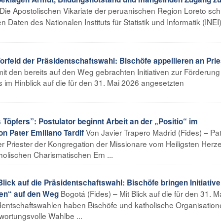
– Die Apostolischen Vikariate der peruanischen Region Loreto sc
 Daten des Nationalen Instituts für Statistik und Informatik (INEI)
eld der Präsidentschaftswahl: Bischöfe appellieren an Prie
mit den bereits auf den Weg gebrachten Initiativen zur Förderung
im Hinblick auf die für den 31. Mai 2026 angesetzten
 Töpfers”: Postulator beginnt Arbeit an der „Positio“ im
Von Javier Trapero Madrid (Fides) – Pa
n Pater Emiliano Tardif
her Priester der Kongregation der Missionare vom Heiligsten Herz
olischen Charismatischen Ern ...
k auf die Präsidentschaftswahl: Bischöfe bringen Initiative
Bogotá (Fides) – Mit Blick auf die für den 31. Ma
en“ auf den Weg
entschaftswahlen haben Bischöfe und katholische Organisatio
twortungsvolle Wahlbe ...