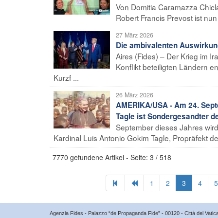
Von Domitia Caramazza Chiclay
Robert Francis Prevost ist nun
27 März 2026
Die ambivalenten Auswirkung
Aires (Fides) – Der Krieg im 
Konflikt beteiligten Ländern e
Kurzf ...
26 März 2026
AMERIKA/USA - Am 24. Septe
Tagle ist Sondergesandter de
September dieses Jahres wird 
Kardinal Luis Antonio Gokim Tagle, Propräfekt des
7770 gefundene Artikel - Seite: 3 / 518
1
2
3
4
5
Agenzia Fides - Palazzo “de Propaganda Fide” - 00120 - Città del Vat