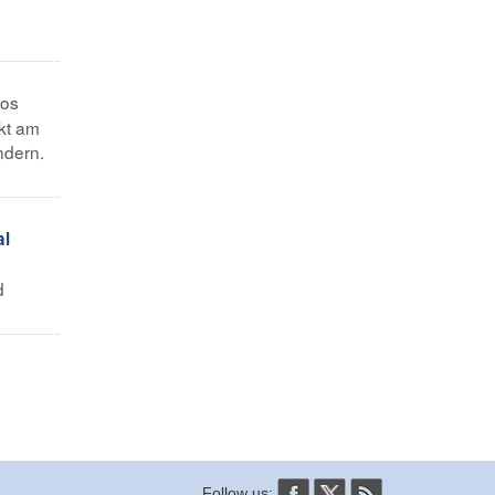
os
ekt am
ndern.
al
d
Follow us: