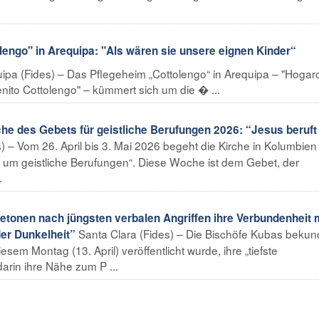
ngo" in Arequipa: "Als wären sie unsere eignen Kinder“
pa (Fides) – Das Pflegeheim „Cottolengo“ in Arequipa – "Hogarc
ito Cottolengo" – kümmert sich um die � ...
des Gebets für geistliche Berufungen 2026: “Jesus beruft 
) – Vom 26. April bis 3. Mai 2026 begeht die Kirche in Kolumbien
um geistliche Berufungen“. Diese Woche ist dem Gebet, der
.
onen nach jüngsten verbalen Angriffen ihre Verbundenheit 
Santa Clara (Fides) – Die Bischöfe Kubas bekun
der Dunkelheit”
sem Montag (13. April) veröffentlicht wurde, ihre „tiefste
arin ihre Nähe zum P ...