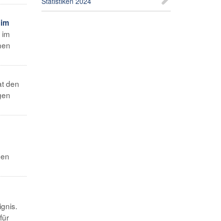
Statistiken 2024
 im
 im
hen
at den
gen
ben
ignis.
für