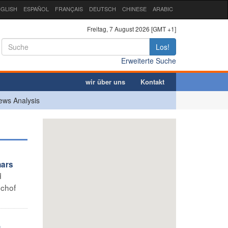
GLISH
ESPAÑOL
FRANÇAIS
DEUTSCH
CHINESE
ARABIC
Freitag, 7 August 2026 [GMT +1]
Los!
Erweiterte Suche
wir über uns
Kontakt
ews Analysis
nars
d
schof
u