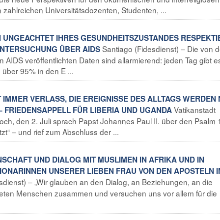
n zahlreichen Universitätsdozenten, Studenten, ...
N UNGEACHTET IHRES GESUNDHEITSZUSTANDES RESPEKTI
Santiago (Fidesdienst) – Die von d
UNTERSUCHUNG ÜBER AIDS
AIDS veröffentlichten Daten sind allarmierend: jeden Tag gibt e
über 95% in den E ...
T IMMER VERLASS, DIE EREIGNISSE DES ALLTAGS WERDEN 
Vatikanstadt
– FRIEDENSAPPELL FÜR LIBERIA UND UGANDA
och, den 2. Juli sprach Papst Johannes Paul II. über den Psalm 
t“ – und rief zum Abschluss der ...
NSCHAFT UND DIALOG MIT MUSLIMEN IN AFRIKA UND IN
IONARINNEN UNSERER LIEBEN FRAU VON DEN APOSTELN I
dienst) – „Wir glauben an den Dialog, an Beziehungen, an die
teten Menschen zusammen und versuchen uns vor allem für die