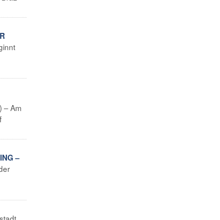
ER
ginnt
t) – Am
f
ING –
der
stadt