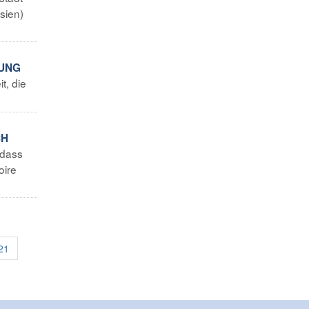
sien)
KUNG
t, die
CH
 dass
oire
21