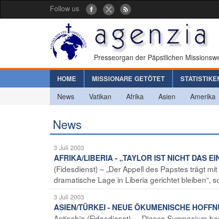
Follow us
Presseorgan der Päpstlichen Missionswe
HOME
MISSIONARE GETÖTET
STATISTIKE
News
Vatikan
Afrika
Asien
Amerika
News
3 Juli 2003
AFRIKA/LIBERIA - „TAYLOR IST NICHT DAS 
(Fidesdienst) – „Der Appell des Papstes trägt mit
dramatische Lage in Liberia gerichtet bleiben“, s
3 Juli 2003
ASIEN/TÜRKEI - NEUE ÖKUMENISCHE HOFF
Antiochia (Fidesdienst) – „Dieses Symposium he