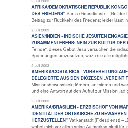
2 Juli 2003
AFRIKA/DEMOKRATISCHE REPUBLIK KONGO -
Bunia (Fidesdienst) – „Bei der 
DES FRIEDENS“
Beitrag zur Rückkehr des Friedens; leider lässt 
2 Juli 2003
ASIEN/INDIEN - INDISCHE JESUITEN ENGAGI
ZUSAMMENLEBENS: NEIN ZUR KULTUR DER 
Feinde“, dieses Gebot Jesu versuchen die indisc
Spannungen umzusetzen, wozu sie alle möglichen
2 Juli 2003
AMERIKA/COSTA RICA - VORBEREITUNG AUF
DELEGIERTE AUS DEN DIÖZESEN „VEREINT F
Missionsbewusstsein fördern, animieren und wa
und eine Antwort auf den Aufruf zur Mission „ad g
2 Juli 2003
AMERIKA/BRASILIEN - ERZBISCHOF VON MAR
IDENTITÄT DER ORTSKIRCHE ZU BEWAHREN
Vatikanstadt (Fidesdienst) –
HERZUSTELLEN“
wobei mich vor allem seine Aufmerksamkeit für j