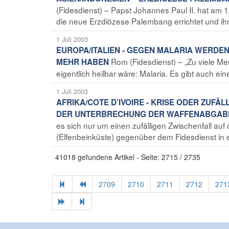
(Fidesdienst) – Papst Johannes Paul II. hat am 
die neue Erzdiözese Palembang errichtet und ihr
1 Juli 2003
EUROPA/ITALIEN - GEGEN MALARIA WERDE
Rom (Fidesdienst) – „Zu viele Me
MEHR HABEN
eigentlich heilbar wäre: Malaria. Es gibt auch ein
1 Juli 2003
AFRIKA/COTE D’IVOIRE - KRISE ODER ZUFÄ
DER UNTERBRECHUNG DER WAFFENABGABE
es sich nur um einen zufälligen Zwischenfall au
(Elfenbeinküste) gegenüber dem Fidesdienst in ei
41018 gefundene Artikel - Seite: 2715 / 2735
2709
2710
2711
2712
271