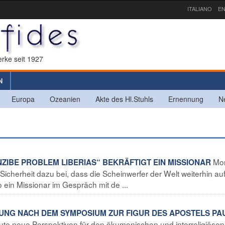
ITALIANO
EN
rke seit 1927
N
Europa
Ozeanien
Akte des Hl.Stuhls
Ernennung
N
Mo
EINZIBE PROBLEM LIBERIAS“ BEKRÄFTIGT EIN MISSIONAR
 Sicherheit dazu bei, dass die Scheinwerfer der Welt weiterhin auf
o ein Missionar im Gespräch mit de ...
NUNG NACH DEM SYMPOSIUM ZUR FIGUR DES APOSTELS PA
ute neue Perspektiven für den ökumenischen und interreligiösen 