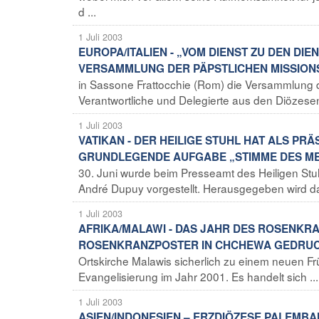
d ...
1 Juli 2003
EUROPA/ITALIEN - „VOM DIENST ZU DEN DIE
VERSAMMLUNG DER PÄPSTLICHEN MISSIONS
in Sassone Frattocchie (Rom) die Versammlung de
Verantwortliche und Delegierte aus den Diözesen
1 Juli 2003
VATIKAN - DER HEILIGE STUHL HAT ALS PR
GRUNDLEGENDE AUFGABE „STIMME DES ME
30. Juni wurde beim Presseamt des Heiligen Stuh
André Dupuy vorgestellt. Herausgegeben wird da
1 Juli 2003
AFRIKA/MALAWI - DAS JAHR DES ROSENKRA
ROSENKRANZPOSTER IN CHCHEWA GEDRU
Ortskirche Malawis sicherlich zu einem neuen Fr
Evangelisierung im Jahr 2001. Es handelt sich ...
1 Juli 2003
ASIEN/INDONESIEN – ERZDIÖZESE PALEMB