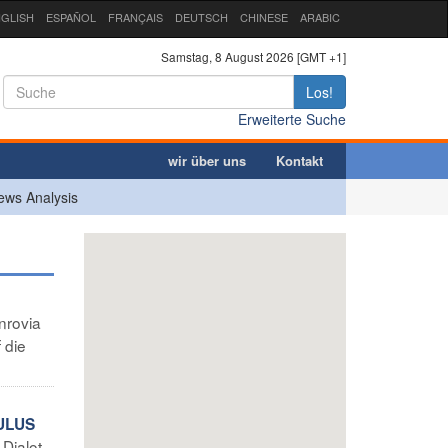
GLISH
ESPAÑOL
FRANÇAIS
DEUTSCH
CHINESE
ARABIC
Samstag, 8 August 2026 [GMT +1]
Los!
Erweiterte Suche
wir über uns
Kontakt
ews Analysis
nrovia
 die
ULUS
Dialot