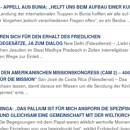
 APPELL AUS BUNIA: „HELFT UNS BEIM AUFBAU EINER KU
Landung der internationalen Truppen in Bunia hofften wir alle auf
ihr Vorgehen jedoch verschiedenen Fragen offen“, so ein Beoba ..
EREN SICH FÜR DEN ERHALT DES FRIEDLICHEN
New Delhi (Fidesdienst) – „Liebt
GEGESÄTZE, JA ZUM DIALOG
hen Jesuiten im Staat Madhya Pradesch in Zeiten interreligiöser
 Wege zur Einleit ...
 DEN AMERIKANISCHEN MISSIONSKONGRESS (CAM 2) – 400
San José de Costa Rica (Fidesdienst) – Das
ÜR DIE MISSION“
chsen lassen, damit daraus ein Wissen um die Sendung der Kir
entes“ ents ...
INGA: „DAS PALLIUM IST FÜR MICH ANSPORN DIE SPEZIFI
 UND GLEICHSAM EINE GEMEINSCHAFT MIT DER WELTKIRC
 „Die Begegnungen mit dem Papst waren wirklich wertvolle Momen
eden Einzelnen von uns beeindruckt hat“, erklärt Erzbischof Joao