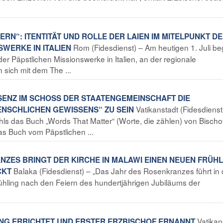
NERN“: ITENTITÄT UND ROLLE DER LAIEN IM MITELPUNKT D
Rom (Fidesdienst) – Am heutigen 1. Juli be
WERKE IN ITALIEN
r Päpstlichen Missionswerke in Italien, an der regionale
 sich mit dem The ...
ÄSENZ IM SCHOSS DER STAATENGEMEINSCHAFT DIE
Vatikanstadt (Fidesdiens
NSCHLICHEN GEWISSENS“ ZU SEIN
ls das Buch „Words That Matter“ (Worte, die zählen) von Bischo
s Buch vom Päpstlichen ...
NZES BRINGT DER KIRCHE IN MALAWI EINEN NEUEN FRÜHL
Balaka (Fidesdienst) – „Das Jahr des Rosenkranzes führt in 
CKT
ühling nach den Feiern des hundertjährigen Jubiläums der
Vatikan
ANG ERRICHTET UND ERSTER ERZBISCHOF ERNANNT