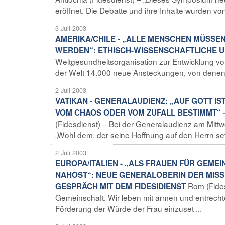
eröffnet. Die Debatte und ihre Inhalte wurden vo
3 Juli 2003
AMERIKA/CHILE - „ALLE MENSCHEN MÜSSE
WERDEN“: ETHISCH-WISSENSCHAFTLICHE 
Weltgesundheitsorganisation zur Entwicklung von 
der Welt 14.000 neue Ansteckungen, von denen 
2 Juli 2003
VATIKAN - GENERALAUDIENZ: „AUF GOTT IS
VOM CHAOS ODER VOM ZUFALL BESTIMMT“ 
(Fidesdienst) – Bei der Generalaudienz am Mittw
„Wohl dem, der seine Hoffnung auf den Herrn setz
2 Juli 2003
EUROPA/ITALIEN - „ALS FRAUEN FÜR GEMEI
NAHOST“: NEUE GENERALOBERIN DER MISS
Rom (Fides
GESPRÄCH MIT DEM FIDESIDIENST
Gemeinschaft. Wir leben mit armen und entrech
Förderung der Würde der Frau einzuset ...