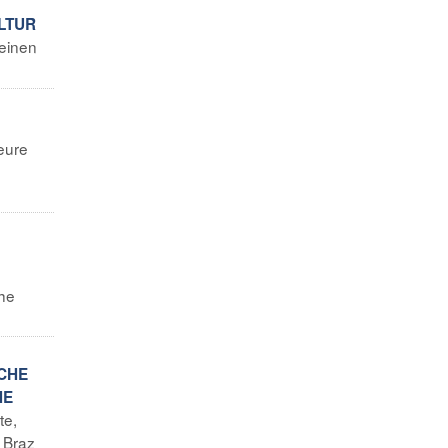
LTUR
 einen
.
 eure
che
SCHE
HE
te,
 Braz