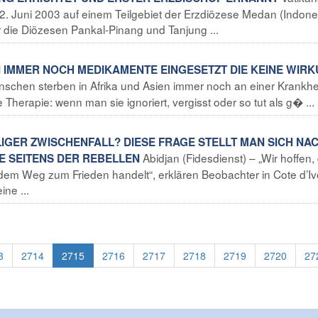
12. Juni 2003 auf einem Teilgebiet der Erzdiözese Medan (Indone
 die Diözesen Pankal-Pinang und Tanjung ...
N IMMER NOCH MEDIKAMENTE EINGESETZT DIE KEINE WIR
nschen sterben in Afrika und Asien immer noch an einer Krankhei
e Therapie: wenn man sie ignoriert, vergisst oder so tut als g� ...
LLIGER ZWISCHENFALL? DIESE FRAGE STELLT MAN SICH NA
Abidjan (Fidesdienst) – „Wir hoffen,
 SEITENS DER REBELLEN
f dem Weg zum Frieden handelt“, erklären Beobachter in Cote d’Iv
ne ...
3
2714
2715
2716
2717
2718
2719
2720
27