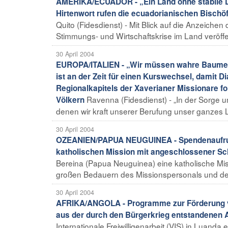
AMERIKA/ECUADOR - „Ein Land ohne stabile De
Hirtenwort rufen die ecuadorianischen Bischö
Quito (Fidesdienst) - Mit Blick auf die Anzeichen
Stimmungs- und Wirtschaftskrise im Land veröffe
30 April 2004
EUROPA/ITALIEN - „Wir müssen wahre Baumeist
ist an der Zeit für einen Kurswechsel, damit D
Regionalkapitels der Xaverianer Missionare f
Ravenna (Fidesdienst) - „In der Sorge um
Völkern
denen wir kraft unserer Berufung unser ganzes L
30 April 2004
OZEANIEN/PAPUA NEUGUINEA - Spendenaufruf f
katholischen Mission mit angeschlossener Sc
Bereina (Papua Neuguinea) eine katholische Mi
großen Bedauern des Missionspersonals und der
30 April 2004
AFRIKA/ANGOLA - Programme zur Förderung v
aus der durch den Bürgerkrieg entstandenen 
Internationale Freiwilligenarbeit (VIS) in Luand