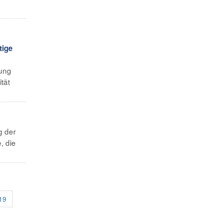
tige
lung
tät
g der
, die
19