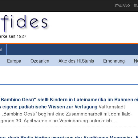
ITALIANO
EN
rke seit 1927
N
Europa
Ozeanien
Akte des Hl.Stuhls
Ernennung
N
Bambino Gesù“ stellt Kindern in Lateinamerika im Rahmen e
Vatikanstadt
 eigene pädiatrische Wissen zur Verfügung
s „Bambino Gesù“ beginnt eine Zusammenarbeit mit dem Italo-
genen 30. April wurde eine Vereinbarung unterzeich ...
n, doch Radio Veritas warnt aus der Erzdiözese Monrovia: „E