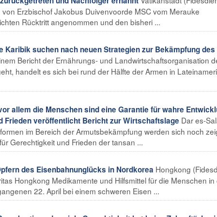
zurückgetreten und Nachfolger ernannt
den von Erzbischof Jakobus Duivenvoorde MSC vom Merauke
chten Rücktritt angenommen und den bisheri ...
 Karibik suchen nach neuen Strategien zur Bekämpfung des
inem Bericht der Ernährungs- und Landwirtschaftsorganisation d
eht, handelt es sich bei rund der Hälfte der Armen in Lateinamer
or allem die Menschen sind eine Garantie für wahre Entwickl
Dar es-Sa
 Frieden veröffentlicht Bericht zur Wirtschaftslage
sreformen im Bereich der Armutsbekämpfung werden sich noch ze
r Gerechtigkeit und Frieden der tansan ...
Hongkong (Fidesd
pfern des Eisenbahnunglücks in Nordkorea
tas Hongkong Medikamente und Hilfsmittel für die Menschen in 
ngenen 22. April bei einem schweren Eisen ...