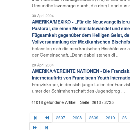
Gesundheitsvorsorge durch, die dem Land aus der
30 April 2004
AMERIKA/MEXIKO - „Für die Neuevangelisierun
Pastoral, die einen Mentalitätswandel und ei
Fügsamkeit gegenüber dem Heiligen Geist, de
Vollversammlung der Mexikanischen Bischof
befassten sich die mexikanischen Bischöfe vor all
der Gemeinschaft. „Denn dabei stehen di ...
29 April 2004
AMERIKA/VEREINTE NATIONEN - Die Franziskan
Internetauftritt von Franciscan Youth Internati
Franziskaner, in der sich junge Laien der Franz
unter der Schirmherrschaft des Jugendprog ...
41018 gefundene Artikel - Seite: 2613 / 2735
2607
2608
2609
2610
261