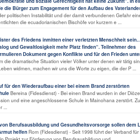
mokratie und soziale Gerechtigkeit hat keine Zukunft“. In e
fe die Bürger zum Engagement für den Aufbau des Vaterlande
 der politischen Instabilität und der damit verbundenen Gefahr ein
ntlichten die ecuadorianischen Bischöfe vor kurzem e ...
er des Friedens inmitten einer verletzten Menschheit sein
ialog und Gewaltlosigkeit mehr Platz finden“. Teilnehmer des
ormulieren Dokument gegen Konflikte und für den Frieden unte
 die dramatische Situation vieler Völker unter denen wir tätig si
eben widmen, machen wir uns die Worte zu eigen, die der P ...
ür den Wiederaufbau einer bei einem Brand zerstörten
Bereina (Fidesdienst) - Bei einen Brand wurden in der Diöz
hule
ssion und eine angeschlossene Schule in Mainohana zerstört. Z
 ...
on Berufsausbildung und Gesundheitsvorsorge sollen dem 
Rom (Fidesdienst) - Seit 1998 führt der Verband für
Armut helfen
a ein Projekt zur Förderung von Berufsausbildung und