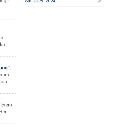
Statistiken 2024
er
ika
ung“.
laam
igen
ienst)
der