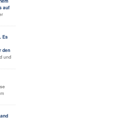
inem
s auf
er
… Es
r den
nd und
ese
um
Land