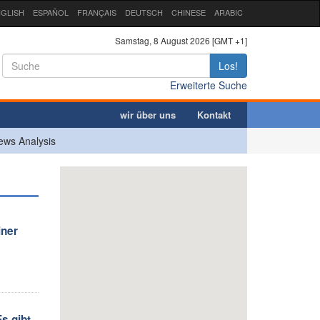
GLISH
ESPAÑOL
FRANÇAIS
DEUTSCH
CHINESE
ARABIC
Samstag, 8 August 2026 [GMT +1]
Los!
Erweiterte Suche
wir über uns
Kontakt
ews Analysis
iner
s gibt