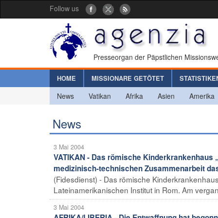
Follow us
Presseorgan der Päpstlichen Missionswe
HOME
MISSIONARE GETÖTET
STATISTIKE
News
Vatikan
Afrika
Asien
Amerika
News
3 Mai 2004
VATIKAN - Das römische Kinderkrankenhaus „
medizinisch-technischen Zusammenarbeit das
(Fidesdienst) - Das römische Kinderkrankenhau
Lateinamerikanischen Institut in Rom. Am vergan
3 Mai 2004
AFRIKA/LIBERIA - Die Entwaffnung hat begonne