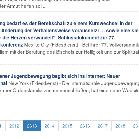
 Armut helfen sol ...
g bedarf es der Bereitschaft zu einem Kurswechsel in der
ne Änderung der Verhaltensweise voraussetzt … sowie eine ste
r die Herzen verwandelt“. Schlussdokument zur 77.
Mexiko City (Fidesdienst) - Bei ihrer 77. Vollversamm
skonferenz
em mit der Berufung des Bischofs zur Heiligkeit und zur Spirituali
er Jugendbewegung begibt sich ins Internet: Neuer
New York (Fidesdienst) - Die Internationale Jugendbewegun
onal
iskaner Ordensfamilie zusammenschließen, hat eine neue Website
1
2612
2613
2614
2615
2616
2617
2618
26