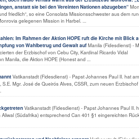
Mon
ringen, anstatt sie bei den Vereinten Nationen abzugeben“
r und friedlich“, so eine Consolata Missionsschwester aus dem ru
Monrovia gelegenen Mission in Harbel. ...
ahlen: Im Rahmen der Aktion HOPE ruft die Kirche mit Blick a
Manila (Fidesdienst) - Mi
pfung von Wahlbetrug und Gewalt auf
erten der Erzbischof von Cebu City, Kardinal Ricardo Vidal
 Manila, die Aktion HOPE (Honest and ...
Vatikanstadt (Fidesdienst) - Papst Johannes Paul II. hat am
nannt
 S.E. Mgr. José de Queirós Alves, CSSR, zum neuen Erzbischof
.
Vatikanstadt (Fidesdienst) - Papst Johannes Paul II. 
ckgetreten
n Aliwal (Südafrika) entsprechend Can 401 §1 eingereichten Rückt
Vatikanstadt (Fidesdien