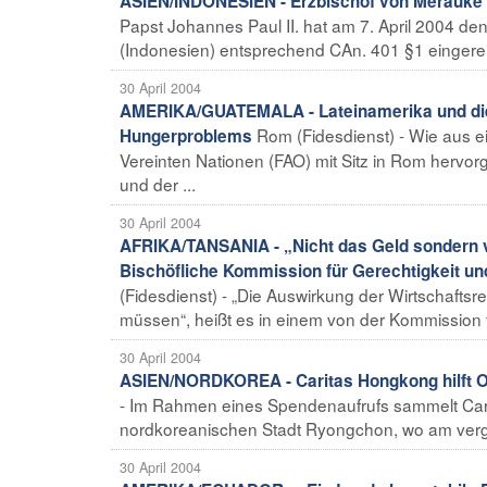
ASIEN/INDONESIEN - Erzbischof von Merauke 
Papst Johannes Paul II. hat am 7. April 2004 
(Indonesien) entsprechend CAn. 401 §1 eingerei
30 April 2004
AMERIKA/GUATEMALA - Lateinamerika und die
Rom (Fidesdienst) - Wie aus e
Hungerproblems
Vereinten Nationen (FAO) mit Sitz in Rom hervorg
und der ...
30 April 2004
AFRIKA/TANSANIA - „Nicht das Geld sondern v
Bischöfliche Kommission für Gerechtigkeit und
(Fidesdienst) - „Die Auswirkung der Wirtschaft
müssen“, heißt es in einem von der Kommission fü
30 April 2004
ASIEN/NORDKOREA - Caritas Hongkong hilft O
- Im Rahmen eines Spendenaufrufs sammelt Cari
nordkoreanischen Stadt Ryongchon, wo am verga
30 April 2004