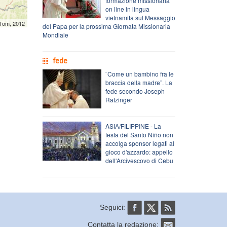
formazione missionaria
on line in lingua
vietnamita sul Messaggio
mTom, 2012
del Papa per la prossima Giornata Missionaria
Mondiale
fede
`Come un bambino fra le
braccia della madre”. La
fede secondo Joseph
Ratzinger
ASIA/FILIPPINE - La
festa del Santo Niño non
accolga sponsor legati al
gioco d'azzardo: appello
dell'Arcivescovo di Cebu
Seguici:
Contatta la redazione: