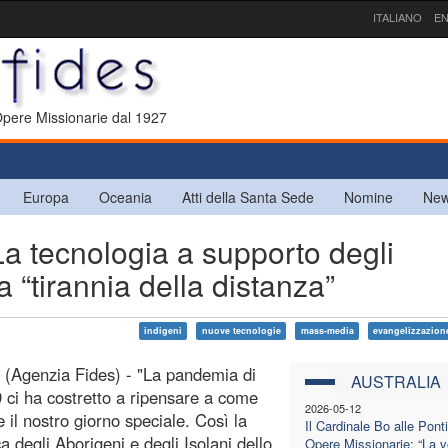
ITALIANO
EN
 Opere Missionarie dal 1927
Europa
Oceania
Atti della Santa Sede
Nomine
New
tecnologia a supporto degli
la “tirannia della distanza”
indigeni
nuove tecnologie
mass-media
evangelizzazion
 (Agenzia Fides) - "La pandemia di
AUSTRALIA
 ci ha costretto a ripensare a come
2026-05-12
e il nostro giorno speciale. Così la
Il Cardinale Bo alle Ponti
 degli Aborigeni e degli Isolani dello
Opere Missionarie: “La v