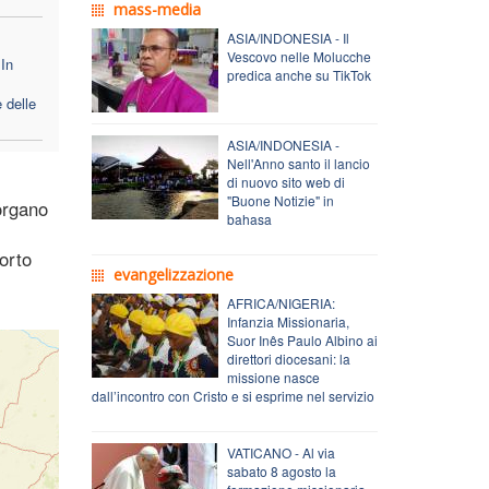
mass-media
ASIA/INDONESIA - Il
Vescovo nelle Molucche
In
predica anche su TikTok
 delle
ASIA/INDONESIA -
Nell'Anno santo il lancio
di nuovo sito web di
"Buone Notizie" in
 organo
bahasa
porto
evangelizzazione
AFRICA/NIGERIA:
Infanzia Missionaria,
Suor Inês Paulo Albino ai
direttori diocesani: la
missione nasce
dall’incontro con Cristo e si esprime nel servizio
VATICANO - Al via
sabato 8 agosto la