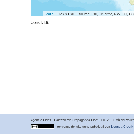
Leaflet
| Tiles © Esri — Source: Esri, DeLorme, NAVTEQ, USG
Condividi:
Agenzia Fides - Palazzo “de Propaganda Fide” - 00120 - Città del Vat
I contenuti del sito sono pubblicati con
Licenza Creativ