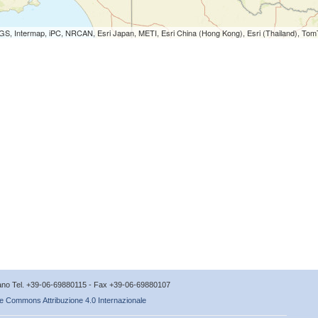
S, Intermap, iPC, NRCAN, Esri Japan, METI, Esri China (Hong Kong), Esri (Thailand), To
icano Tel. +39-06-69880115 - Fax +39-06-69880107
e Commons Attribuzione 4.0 Internazionale