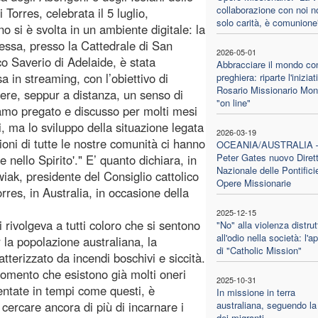
collaborazione con noi n
i Torres, celebrata il 5 luglio,
solo carità, è comunione
no si è svolta in un ambiente digitale: la
ssa, presso la Cattedrale di San
2026-05-01
o Saverio di Adelaide, è stata
Abbracciare il mondo con
a in streaming, con l’obiettivo di
preghiera: riparte l'iniziat
Rosario Missionario Mon
re, seppur a distanza, un senso di
"on line"
iamo pregato e discusso per molti mesi
, ma lo sviluppo della situazione legata
2026-03-19
ioni di tutte le nostre comunità ci hanno
OCEANIA/AUSTRALIA
Peter Gates nuovo Diret
 nello Spirito'." E’ quanto dichiara, in
Nazionale delle Pontifici
iak, presidente del Consiglio cattolico
Opere Missionarie
orres, in Australia, in occasione della
2025-12-15
 rivolgeva a tutti coloro che si sentono
"No" alla violenza distrut
all'odio nella società: l'a
r la popolazione australiana, la
di "Catholic Mission"
terizzato da incendi boschivi e siccità.
 momento che esistono già molti oneri
2025-10-31
entate in tempi come questi, è
In missione in terra
 cercare ancora di più di incarnare i
australiana, seguendo la
dei migranti