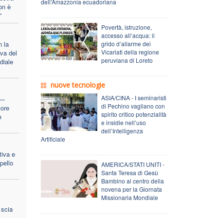
dell’Amazzonia ecuadoriana
on è
”
Povertà, istruzione,
accesso all’acqua: il
 la
grido d’allarme dei
Vicariati della regione
iva del
peruviana di Loreto
diale
nuove tecnologie
ASIA/CINA - I seminaristi
 —
di Pechino vagliano con
tore
spirito critico potenzialità
e
e insidie nell’uso
dell’Intelligenza
Artificiale
tiva e
ppello
AMERICA/STATI UNITI -
Santa Teresa di Gesù
Bambino al centro della
novena per la Giornata
Missionaria Mondiale
 scia