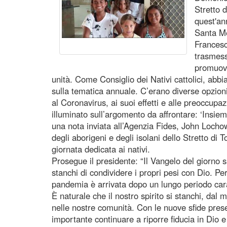
Stretto d
quest'an
Santa Me
Francesc
trasmess
promuove
unità. Come Consiglio dei Nativi cattolici, abb
sulla tematica annuale. C’erano diverse opzioni
al Coronavirus, ai suoi effetti e alle preoccupaz
illuminato sull’argomento da affrontare: ‘Insieme
una nota inviata all’Agenzia Fides, John Lochow
degli aborigeni e degli isolani dello Stretto di T
giornata dedicata ai nativi.
Prosegue il presidente: “Il Vangelo del giorno si
stanchi di condividere i propri pesi con Dio. Pe
pandemia è arrivata dopo un lungo periodo carat
È naturale che il nostro spirito si stanchi, dal
nelle nostre comunità. Con le nuove sfide pres
importante continuare a riporre fiducia in Dio e