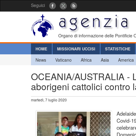
Seguici
Organo di informazione delle Pontificie
HOME
MISSIONARI UCCISI
STATISTICHE
News
Vaticano
Africa
Asia
America
OCEANIA/AUSTRALIA - La 
aborigeni cattolici contro 
martedì, 7 luglio 2020
Adelaide
Covid-19
celebrar
Domenica