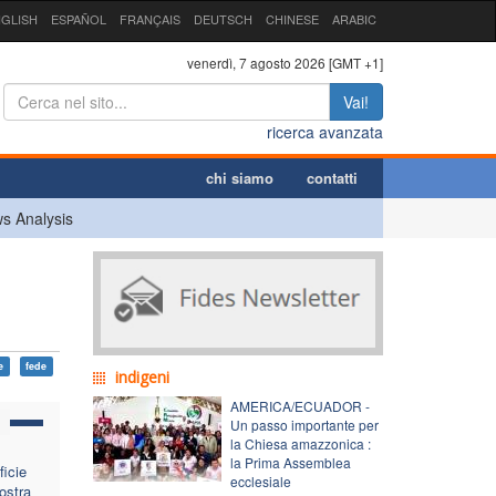
GLISH
ESPAÑOL
FRANÇAIS
DEUTSCH
CHINESE
ARABIC
venerdì, 7 agosto 2026 [GMT +1]
Vai!
ricerca avanzata
chi siamo
contatti
s Analysis
e
fede
indigeni
AMERICA/ECUADOR -
Un passo importante per
la Chiesa amazzonica :
la Prima Assemblea
ficie
ecclesiale
ostra