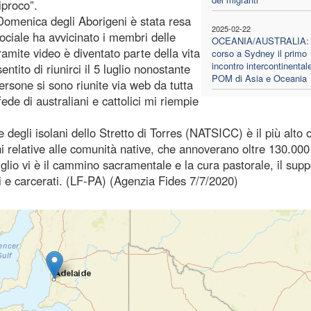
iproco”.
 Domenica degli Aborigeni è stata resa
2025-02-22
sociale ha avvicinato i membri delle
OCEANIA/AUSTRALIA: 
amite video è diventato parte della vita
corso a Sydney il primo
incontro intercontinentale
tito di riunirci il 5 luglio nonostante
POM di Asia e Oceania
persone si sono riunite via web da tutta
fede di australiani e cattolici mi riempie
e degli isolani dello Stretto di Torres (NATSICC) è il più alto
ni relative alle comunità native, che annoverano oltre 130.000
siglio vi è il cammino sacramentale e la cura pastorale, il sup
ti e carcerati. (LF-PA) (Agenzia Fides 7/7/2020)