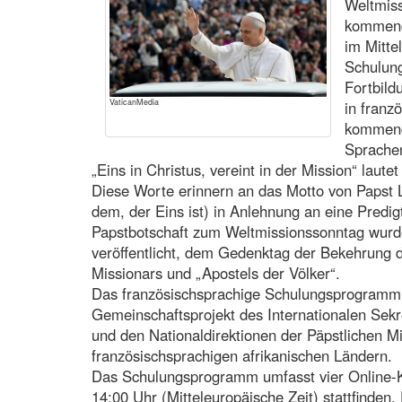
Weltmiss
kommend
im Mitte
Schulun
Fortbild
VaticanMedia
in franz
kommend
Sprache
„Eins in Christus, vereint in der Mission“ lautet
Diese Worte erinnern an das Motto von Papst Le
dem, der Eins ist) in Anlehnung an eine Predig
Papstbotschaft zum Weltmissionssonntag wurd
veröffentlicht, dem Gedenktag der Bekehrung d
Missionars und „Apostels der Völker“.
Das französischsprachige Schulungsprogramm zu
Gemeinschaftsprojekt des Internationalen Sekr
und den Nationaldirektionen der Päpstlichen M
französischsprachigen afrikanischen Ländern.
Das Schulungsprogramm umfasst vier Online-Ko
14:00 Uhr (Mitteleuropäische Zeit) stattfinden