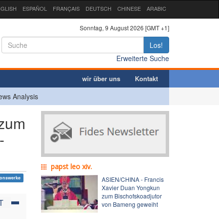
GLISH
ESPAÑOL
FRANÇAIS
DEUTSCH
CHINESE
ARABIC
Sonntag, 9 August 2026 [GMT +1]
Los!
Erweiterte Suche
wir über uns
Kontakt
ews Analysis
 zum
-
papst leo xiv.
ionswerke
ASIEN/CHINA - Francis
Xavier Duan Yongkun
zum Bischofskoadjutor
T
von Bameng geweiht