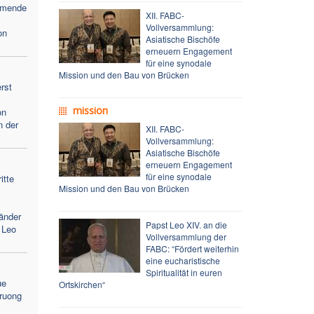
ehmende
XII. FABC-
Vollversammlung:
on
Asiatische Bischöfe
erneuern Engagement
für eine synodale
Mission und den Bau von Brücken
rst
mission
on
n der
XII. FABC-
Vollversammlung:
Asiatische Bischöfe
erneuern Engagement
für eine synodale
itte
Mission und den Bau von Brücken
änder
Papst Leo XIV. an die
 Leo
Vollversammlung der
FABC: “Fördert weiterhin
eine eucharistische
Spiritualität in euren
ue
Ortskirchen“
ruong