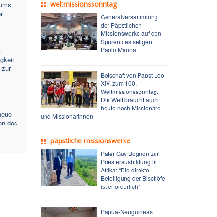
weltmissionssonntag
lums
r
Generalversammlung
der Päpstlichen
Missionswerke auf den
Spuren des seligen
Paolo Manna
.
gkeit
 zur
Botschaft von Papst Leo
XIV. zum 100.
Weltmissionssonntag:
Die Welt braucht auch
heute noch Missionare
neue
und Missionarinnen
en des
päpstliche missionswerke
Pater Guy Bognon zur
Priesterausbildung in
Afrika: “Die direkte
Beteiligung der Bischöfe
ist erforderlich”
Papua-Neuguineas