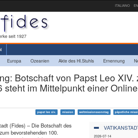
ITALIANO
EN
rke seit 1927
N
Europa
Ozeanien
Akte des Hl.Stuhls
Ernennung
N
ung: Botschaft von Papst Leo XIV.
steht im Mittelpunkt einer Online
papst leo xiv.
mission
weltmissionssonntag
päpstliche miss
tadt (Fides) – Die Botschaft des
VATIKANSTAD
 zum bevorstehenden 100.
2026-07-14