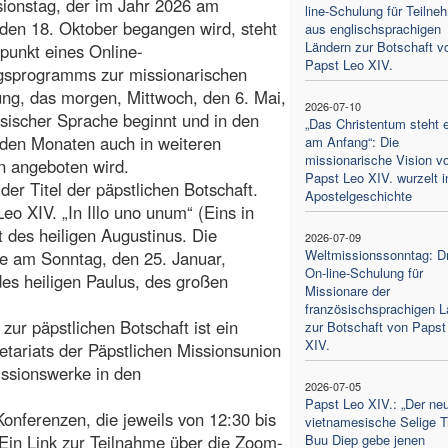
ionstag, der im Jahr 2026 am
line-Schulung für Teiln
en 18. Oktober begangen wird, steht
aus englischsprachigen
Ländern zur Botschaft v
lpunkt eines Online-
Papst Leo XIV.
gsprogramms zur missionarischen
ung, das morgen, Mittwoch, den 6. Mai,
2026-07-10
ösischer Sprache beginnt und in den
„Das Christentum steht e
en Monaten auch in weiteren
am Anfang“: Die
missionarische Vision v
n angeboten wird.
Papst Leo XIV. wurzelt i
 der Titel der päpstlichen Botschaft.
Apostelgeschichte
o XIV. „In Illo uno unum“ (Eins in
t des heiligen Augustinus. Die
2026-07-09
Weltmissionssonntag: Dr
e am Sonntag, den 25. Januar,
On-line-Schulung für
es heiligen Paulus, des großen
Missionare der
französischsprachigen L
r päpstlichen Botschaft ist ein
zur Botschaft von Papst
XIV.
etariats der Päpstlichen Missionsunion
issionswerke in den
2026-07-05
Papst Leo XIV.: „Der ne
nferenzen, die jeweils von 12:30 bis
vietnamesische Selige T
. Ein Link zur Teilnahme über die Zoom-
Buu Diep gebe jenen