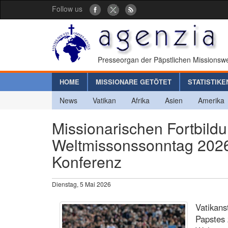
Follow us
Presseorgan der Päpstlichen Missionswe
HOME
MISSIONARE GETÖTET
STATISTIKE
News
Vatikan
Afrika
Asien
Amerika
Missionarischen Fortbild
Weltmissonssonntag 2026 
Konferenz
Dienstag, 5 Mai 2026
Vatikans
Papstes