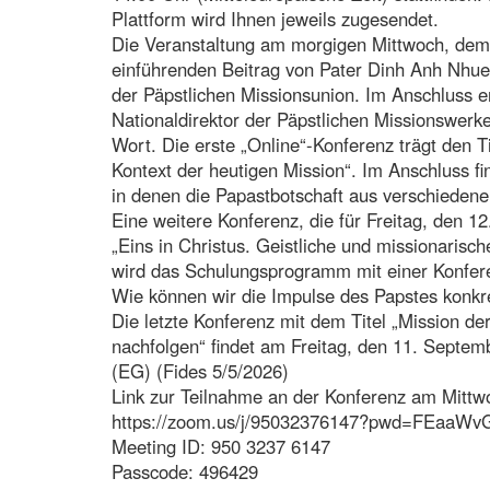
Plattform wird Ihnen jeweils zugesendet.
Die Veranstaltung am morgigen Mittwoch, dem 
einführenden Beitrag von Pater Dinh Anh Nhu
der Päpstlichen Missionsunion. Im Anschluss er
Nationaldirektor der Päpstlichen Missionswerke
Wort. Die erste „Online“-Konferenz trägt den T
Kontext der heutigen Mission“. Im Anschluss fi
in denen die Papastbotschaft aus verschiedene
Eine weitere Konferenz, die für Freitag, den 12. 
„Eins in Christus. Geistliche und missionarisch
wird das Schulungsprogramm mit einer Konfere
Wie können wir die Impulse des Papstes konkre
Die letzte Konferenz mit dem Titel „Mission de
nachfolgen“ findet am Freitag, den 11. Septembe
(EG) (Fides 5/5/2026)
Link zur Teilnahme an der Konferenz am Mittwo
https://zoom.us/j/95032376147?pwd=FEaaW
Meeting ID: 950 3237 6147
Passcode: 496429