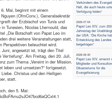
Verkündern des Evange
Halt, die auch heute unte
6. Mai, beginnt mit einem
Verfolgung leiden“
e Nguyen (OfmConv.), Generalsekretär
greift der Erzbischof von Tunis und
2026-07-04
Papst Leo XIV. zum 250
 in Tunesien, Nicolas Lhernould, das
Jahrestag der Unabhängi
itel „Die Botschaft von Papst Leo im
der USA: “Die Kirche hat
nden drei weitere Veranstaltungen statt,
Entwicklung des Landes
n Perspektiven beleuchtet wird.
beigetragen”
Juni, angesetzt ist, trägt den Titel
2026-06-30
e Vertiefung“. Am Freitag, den 20. Juli,
Papst Leo XIV. ernennt 
nz zum Thema „Vereint in der Mission.
Mitglieder und Konsultor
t leben und umsetzen?“ fortgesetzt.
Dikasteriums für die
Evangelisierung
r Liebe. Christus und den Heiligen
r, statt.
ch, den 5. Mai:
vGcBoFAmu2vJO47bcd6aQCxt4.1