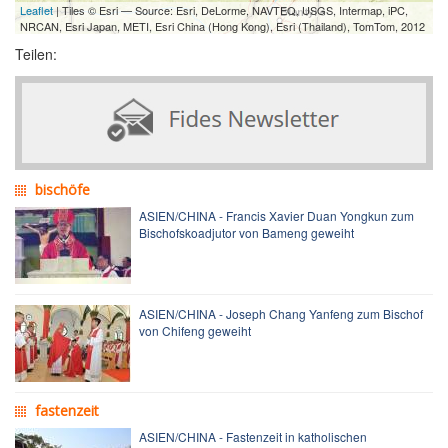
Leaflet
| Tiles © Esri — Source: Esri, DeLorme, NAVTEQ, USGS, Intermap, iPC,
NRCAN, Esri Japan, METI, Esri China (Hong Kong), Esri (Thailand), TomTom, 2012
Teilen:
bischöfe
ASIEN/CHINA - Francis Xavier Duan Yongkun zum
Bischofskoadjutor von Bameng geweiht
ASIEN/CHINA - Joseph Chang Yanfeng zum Bischof
von Chifeng geweiht
fastenzeit
ASIEN/CHINA - Fastenzeit in katholischen