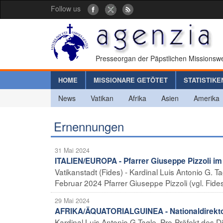
Follow us
Presseorgan der Päpstlichen Missionswe
HOME
MISSIONARE GETÖTET
STATISTIKE
News
Vatikan
Afrika
Asien
Amerika
Ernennungen
31 Mai 2024
ITALIEN/EUROPA - Pfarrer Giuseppe Pizzoli im 
Vatikanstadt (Fides) - Kardinal Luis Antonio G. T
Februar 2024 Pfarrer Giuseppe Pizzoli (vgl. Fides
29 Mai 2024
AFRIKA/ÄQUATORIALGUINEA - Nationaldirektor
Kardinal Luis Antonio G.Tagle, Pro-Präfekt des Di