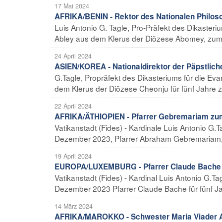
17 Mai 2024
AFRIKA/BENIN - Rektor des Nationalen Philoso
Luis Antonio G. Tagle, Pro-Präfekt des Dikaster
Abley aus dem Klerus der Diözese Abomey, zum R
24 April 2024
ASIEN/KOREA - Nationaldirektor der Päpstlic
G.Tagle, Propräfekt des Dikasteriums für die Ev
dem Klerus der Diözese Cheonju für fünf Jahre z
22 April 2024
AFRIKA/ÄTHIOPIEN - Pfarrer Gebremariam zum 
Vatikanstadt (Fides) - Kardinale Luis Antonio G.
Dezember 2023, Pfarrer Abraham Gebremariam, für
19 April 2024
EUROPA/LUXEMBURG - Pfarrer Claude Bache zu
Vatikanstadt (Fides) - Kardinal Luis Antonio G.Ta
Dezember 2023 Pfarrer Claude Bache für fünf Jah
14 März 2024
AFRIKA/MAROKKO - Schwester Maria Viader Alb