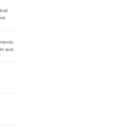
inal
ore
Antonio
jin aus
.
e