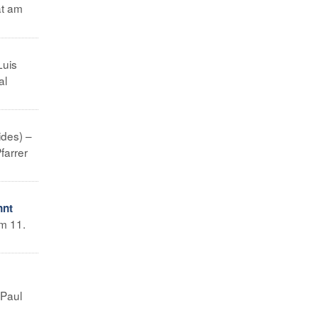
at am
Luis
al
ides) –
farrer
nnt
am 11.
 Paul