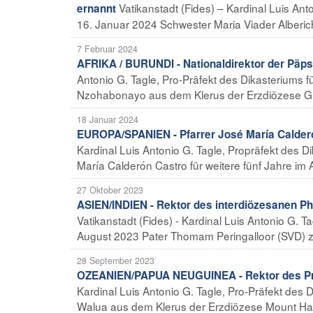
Vatikanstadt (Fides) – Kardinal Luis An
ernannt
16. Januar 2024 Schwester Maria Viader Alberich (r
7 Februar 2024
AFRIKA / BURUNDI - Nationaldirektor der Päp
Antonio G. Tagle, Pro-Präfekt des Dikasteriums 
Nzohabonayo aus dem Klerus der Erzdiözese Giteg
18 Januar 2024
EUROPA/SPANIEN - Pfarrer José María Calderón
Kardinal Luis Antonio G. Tagle, Propräfekt des 
María Calderón Castro für weitere fünf Jahre im Am
27 Oktober 2023
ASIEN/INDIEN - Rektor des interdiözesanen Ph
Vatikanstadt (Fides) - Kardinal Luis Antonio G. T
August 2023 Pater Thomam Peringalloor (SVD) zu
28 September 2023
OZEANIEN/PAPUA NEUGUINEA - Rektor des Pr
Kardinal Luis Antonio G. Tagle, Pro-Präfekt des D
Walua aus dem Klerus der Erzdiözese Mount Ha