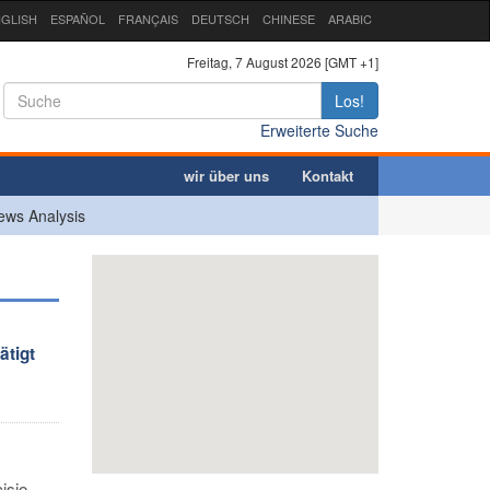
GLISH
ESPAÑOL
FRANÇAIS
DEUTSCH
CHINESE
ARABIC
Freitag, 7 August 2026 [GMT +1]
Los!
Erweiterte Suche
wir über uns
Kontakt
ews Analysis
ätigt
isio