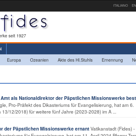
ITALIANO
EN
rke seit 1927
N
Europa
Ozeanien
Akte des Hl.Stuhls
Ernennung
N
Amt als Nationaldirektor der Päpstlichen Missionswerke best
agle, Pro-Präfekt des Dikasteriums für Evangelisierung, hat am 6.
 13/12/2018) für weitere fünf Jahre (2023-2028) im A ...
Vatikanstadt (Fides) -
 der Päpstlichen Missionswerke ernant
kasteriums für Evangelsierung, hat am 11. April 2024 Pfarrer Tarc