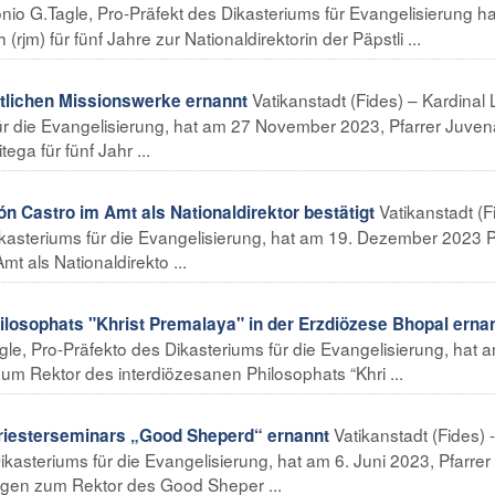
tonio G.Tagle, Pro-Präfekt des Dikasteriums für Evangelisierung h
jm) für fünf Jahre zur Nationaldirektorin der Päpstli ...
Vatikanstadt (Fides) – Kardinal 
stlichen Missionswerke ernannt
für die Evangelisierung, hat am 27 November 2023, Pfarrer Juven
a für fünf Jahr ...
Vatikanstadt (F
 Castro im Amt als Nationaldirektor bestätigt
Dikasteriums für die Evangelisierung, hat am 19. Dezember 2023 P
t als Nationaldirekto ...
ilosophats "Khrist Premalaya" in der Erzdiözese Bhopal erna
agle, Pro-Präfekto des Dikasteriums für die Evangelisierung, hat 
m Rektor des interdiözesanen Philosophats “Khri ...
Vatikanstadt (Fides) -
iesterseminars „Good Sheperd“ ernannt
ikasteriums für die Evangelisierung, hat am 6. Juni 2023, Pfarrer
gen zum Rektor des Good Sheper ...