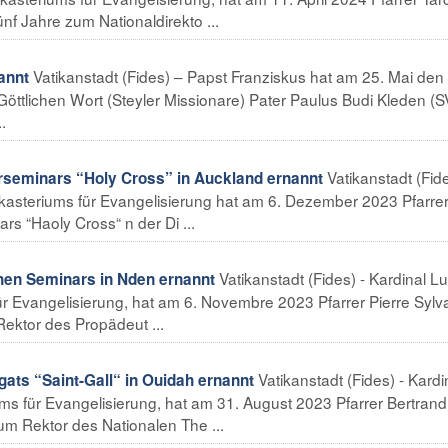
f Jahre zum Nationaldirekto ...
Vatikanstadt (Fides) – Papst Franziskus hat am 25. Mai den
annt
öttlichen Wort (Steyler Missionare) Pater Paulus Budi Kleden (
.
Vatikanstadt (Fid
seminars “Holy Cross” in Auckland ernannt
Dikasteriums für Evangelisierung hat am 6. Dezember 2023 Pfarre
s “Haoly Cross“ n der Di ...
Vatikanstadt (Fides) - Kardinal Lu
en Seminars in Nden ernannt
ür Evangelisierung, hat am 6. Novembre 2023 Pfarrer Pierre Sylv
ektor des Propädeut ...
Vatikanstadt (Fides) - Kardi
ats “Saint-Gall“ in Ouidah ernannt
ums für Evangelisierung, hat am 31. August 2023 Pfarrer Bertrand
m Rektor des Nationalen The ...