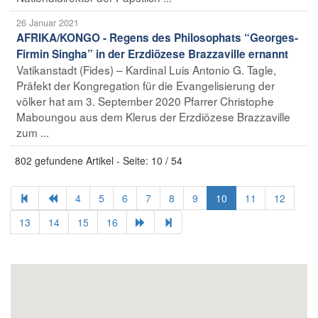
26 Januar 2021
AFRIKA/KONGO - Regens des Philosophats “Georges-
Firmin Singha” in der Erzdiözese Brazzaville ernannt
Vatikanstadt (Fides) – Kardinal Luis Antonio G. Tagle,
Präfekt der Kongregation für die Evangelisierung der
völker hat am 3. September 2020 Pfarrer Christophe
Maboungou aus dem Klerus der Erzdiözese Brazzaville
zum ...
802 gefundene Artikel - Seite: 10 / 54
4
5
6
7
8
9
10
11
12
13
14
15
16