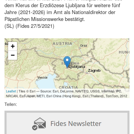
dem Klerus der Erzdiözese Ljubljana für weitere fünf
Jahre (2021-2026) im Amt als Nationaldirektor der
Päpstlichen Missionswerke bestätigt.
(SL) (Fides 27/5/2021)
+
−
Leaflet
| Tiles © Esri — Source: Esri, DeLorme, NAVTEQ, USGS, Intermap, iPC,
NRCAN, Esri Japan, METI, Esri China (Hong Kong), Esri (Thailand), TomTom, 2012
Teilen: