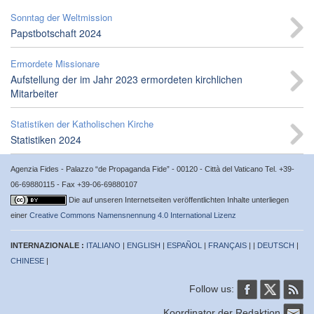
Sonntag der Weltmission
Papstbotschaft 2024
Ermordete Missionare
Aufstellung der im Jahr 2023 ermordeten kirchlichen
Mitarbeiter
Statistiken der Katholischen Kirche
Statistiken 2024
Agenzia Fides - Palazzo “de Propaganda Fide” - 00120 - Città del Vaticano Tel. +39-
06-69880115 - Fax +39-06-69880107
Die auf unseren Internetseiten veröffentlichten Inhalte unterliegen
einer
Creative Commons Namensnennung 4.0 International Lizenz
INTERNAZIONALE :
ITALIANO
|
ENGLISH
|
ESPAÑOL
|
FRANÇAIS
| |
DEUTSCH
|
CHINESE
|
Follow us:
Koordinator der Redaktion