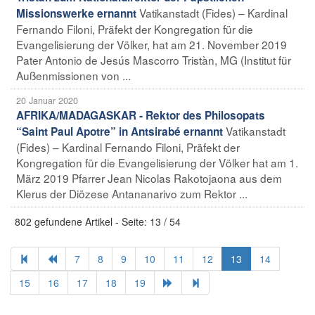
Vatikanstadt (Fides) – Kardinal
Missionswerke ernannt
Fernando Filoni, Präfekt der Kongregation für die
Evangelisierung der Völker, hat am 21. November 2019
Pater Antonio de Jesús Mascorro Tristàn, MG (Institut für
Außenmissionen von ...
20 Januar 2020
AFRIKA/MADAGASKAR - Rektor des Philosopats
Vatikanstadt
“Saint Paul Apotre” in Antsirabé ernannt
(Fides) – Kardinal Fernando Filoni, Präfekt der
Kongregation für die Evangelisierung der Völker hat am 1.
März 2019 Pfarrer Jean Nicolas Rakotojaona aus dem
Klerus der Diözese Antananarivo zum Rektor ...
802 gefundene Artikel - Seite: 13 / 54
7
8
9
10
11
12
13
14
15
16
17
18
19