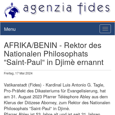
Menu
Toggl
naviga
AFRIKA/BENIN - Rektor des
Nationalen Philosophats
“Saint-Paul“ in Djimè ernannt
Freitag, 17 Mai 2024
Vatikanstadt (Fides) - Kardinal Luis Antonio G. Tagle,
Pro-Präfekt des Dikasteriums für Evangelisierung, hat
am 31. August 2023 Pfarrer Télésphore Abley aus dem
Klerus der Diözese Abomey, zum Rektor des Nationalen
Philosophats “Saint-Paul“ in Djimè.
Pfarrer Abley ist 53 Jahre alt und ist seit 21 Jahren