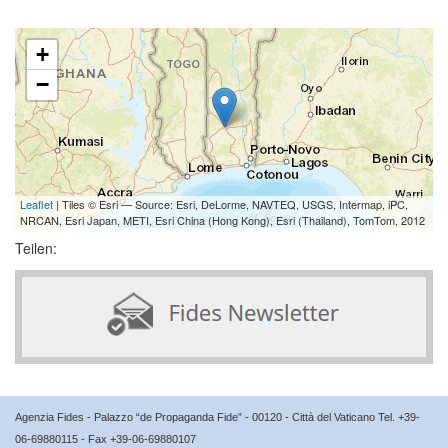
+
−
Leaflet
| Tiles © Esri — Source: Esri, DeLorme, NAVTEQ, USGS, Intermap, iPC,
NRCAN, Esri Japan, METI, Esri China (Hong Kong), Esri (Thailand), TomTom, 2012
Teilen:
Agenzia Fides - Palazzo “de Propaganda Fide” - 00120 - Città del Vaticano Tel. +39-
06-69880115 - Fax +39-06-69880107