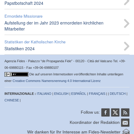
Papstbotschaft 2024
Ermordete Missionare
Aufstellung der im Jahr 2023 ermordeten kirchlichen
Mitarbeiter
Statistiken der Katholischen Kirche
Statistiken 2024
Agenzia Fides - Palazzo “de Propaganda Fide” - 00120 - Città del Vaticano Tel. +39-
06-69880115 - Fax +39-06-69880107
Die auf unseren Internetseiten veröffentlichten Inhalte unterliegen
einer
Creative Commons Namensnennung 4.0 International Lizenz
INTERNAZIONALE :
ITALIANO
|
ENGLISH
|
ESPAÑOL
|
FRANÇAIS
| |
DEUTSCH
|
CHINESE
|
Follow us:
Koordinator der Redaktion
Wir danken für Ihr Interesse am Fides-Newsletter