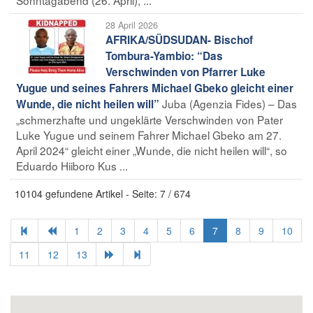
28 April 2026
AFRIKA/SÜDSUDAN- Bischof
Tombura-Yambio: “Das
Verschwinden von Pfarrer Luke
Yugue und seines Fahrers Michael Gbeko gleicht einer
Juba (Agenzia Fides) – Das
Wunde, die nicht heilen will”
„schmerzhafte und ungeklärte Verschwinden von Pater
Luke Yugue und seinem Fahrer Michael Gbeko am 27.
April 2024“ gleicht einer „Wunde, die nicht heilen will“, so
Eduardo Hiiboro Kus ...
10104 gefundene Artikel - Seite: 7 / 674
1
2
3
4
5
6
7
8
9
10
11
12
13