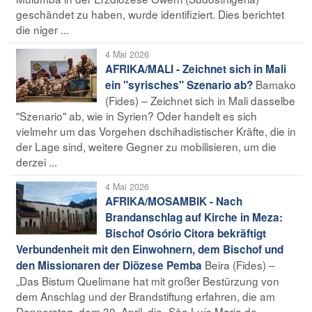
geschändet zu haben, wurde identifiziert. Dies berichtet
die niger ...
4 Mai 2026
AFRIKA/MALI - Zeichnet sich in Mali
Bamako
ein "syrisches" Szenario ab?
(Fides) – Zeichnet sich in Mali dasselbe
"Szenario" ab, wie in Syrien? Oder handelt es sich
vielmehr um das Vorgehen dschihadistischer Kräfte, die in
der Lage sind, weitere Gegner zu mobilisieren, um die
derzei ...
4 Mai 2026
AFRIKA/MOSAMBIK - Nach
Brandanschlag auf Kirche in Meza:
Bischof Osório Citora bekräftigt
Verbundenheit mit den Einwohnern, dem Bischof und
Beira (Fides) –
den Missionaren der Diözese Pemba
„Das Bistum Quelimane hat mit großer Bestürzung von
dem Anschlag und der Brandstiftung erfahren, die am
Donnerstag, dem 30. April, die „São Luís Maria de