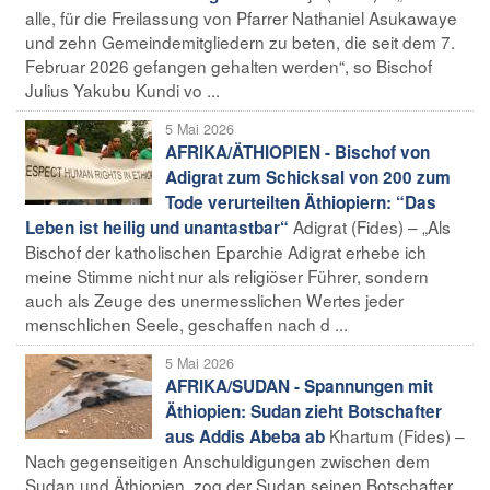
alle, für die Freilassung von Pfarrer Nathaniel Asukawaye
und zehn Gemeindemitgliedern zu beten, die seit dem 7.
Februar 2026 gefangen gehalten werden“, so Bischof
Julius Yakubu Kundi vo ...
5 Mai 2026
AFRIKA/ÄTHIOPIEN - Bischof von
Adigrat zum Schicksal von 200 zum
Tode verurteilten Äthiopiern: “Das
Adigrat (Fides) – „Als
Leben ist heilig und unantastbar“
Bischof der katholischen Eparchie Adigrat erhebe ich
meine Stimme nicht nur als religiöser Führer, sondern
auch als Zeuge des unermesslichen Wertes jeder
menschlichen Seele, geschaffen nach d ...
5 Mai 2026
AFRIKA/SUDAN - Spannungen mit
Äthiopien: Sudan zieht Botschafter
Khartum (Fides) –
aus Addis Abeba ab
Nach gegenseitigen Anschuldigungen zwischen dem
Sudan und Äthiopien, zog der Sudan seinen Botschafter