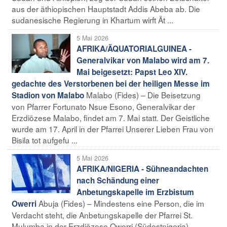
aus der äthiopischen Hauptstadt Addis Abeba ab. Die
sudanesische Regierung in Khartum wirft Ät ...
5 Mai 2026
AFRIKA/ÄQUATORIALGUINEA -
Generalvikar von Malabo wird am 7.
Mai beigesetzt: Papst Leo XIV.
gedachte des Verstorbenen bei der heiligen Messe im
Malabo (Fides) – Die Beisetzung
Stadion von Malabo
von Pfarrer Fortunato Nsue Esono, Generalvikar der
Erzdiözese Malabo, findet am 7. Mai statt. Der Geistliche
wurde am 17. April in der Pfarrei Unserer Lieben Frau von
Bisila tot aufgefu ...
5 Mai 2026
AFRIKA/NIGERIA - Sühneandachten
nach Schändung einer
Anbetungskapelle im Erzbistum
Abuja (Fides) – Mindestens eine Person, die im
Owerri
Verdacht steht, die Anbetungskapelle der Pfarrei St.
Mulumba in der Erzdiözese Owerri (Südostnigeria)