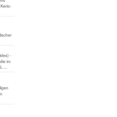
 Kerio-
lischer
des) -
die im
 ...
ligen
en