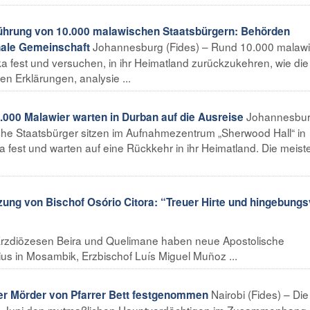
hrung von 10.000 malawischen Staatsbürgern: Behörden
Johannesburg (Fides) – Rund 10.000 malaw
onale Gemeinschaft
ka fest und versuchen, in ihr Heimatland zurückzukehren, wie die
en Erklärungen, analysie ...
Johannesbu
000 Malawier warten in Durban auf die Ausreise
che Staatsbürger sitzen im Aufnahmezentrum „Sherwood Hall“ in
 fest und warten auf eine Rückkehr in ihr Heimatland. Die meist
g von Bischof Osório Citora: “Treuer Hirte und hingebungs
Erzdiözesen Beira und Quelimane haben neue Apostolische
ius in Mosambik, Erzbischof Luís Miguel Muñoz ...
Nairobi (Fides) – Die
r Mörder von Pfarrer Bett festgenommen
10. Juni den mutmaßlichen Hauptverdächtigen im Zusammenhang 