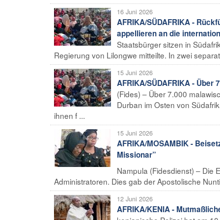
16 Juni 2026
AFRIKA/SÜDAFRIKA - Rückfü
appellieren an die internati
Staatsbürger sitzen in Südafri
Regierung von Lilongwe mitteilte. In zwei separat
15 Juni 2026
AFRIKA/SÜDAFRIKA - Über 7.
(Fides) – Über 7.000 malawis
Durban im Osten von Südafrika
ihnen f ...
15 Juni 2026
AFRIKA/MOSAMBIK - Beisetzun
Missionar”
Nampula (Fidesdienst) – Die 
Administratoren. Dies gab der Apostolische Nunt
12 Juni 2026
AFRIKA/KENIA - Mutmaßliche
kenianische Polizei hat am 