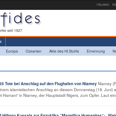
ITALIANO
EN
rke seit 1927
N
Europa
Ozeanien
Akte des Hl.Stuhls
Ernennung
N
Niamey (F
5 Tote bei Anschlag auf den Flughafen von Niamey
einem islamistischen Anschlag an diesem Donnerstag (18. Juni) 
ri Hamani“ in Niamey, der Hauptstadt Nigers, zum Opfer. Laut ein
Hiiboro Kussala zur Enzyklika “Magnifica Humanitas“: „We