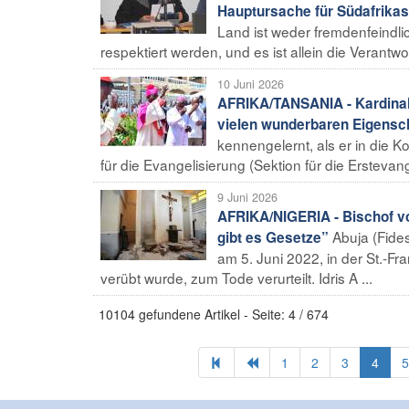
Hauptursache für Südafrikas
Land ist weder fremdenfeindl
respektiert werden, und es ist allein die Verantwo
10 Juni 2026
AFRIKA/TANSANIA - Kardinal
vielen wunderbaren Eigensc
kennengelernt, als er in die K
für die Evangelisierung (Sektion für die Erstevange
9 Juni 2026
AFRIKA/NIGERIA - Bischof v
Abuja (Fide
gibt es Gesetze”
am 5. Juni 2022, in der St.-F
verübt wurde, zum Tode verurteilt. Idris A ...
10104 gefundene Artikel - Seite: 4 / 674
1
2
3
4
5