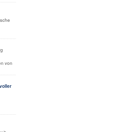
ische
rg
en von
voller
mit