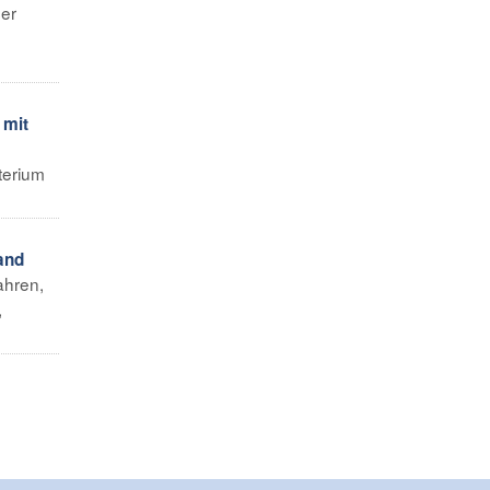
er
 mit
terium
and
ahren,
,