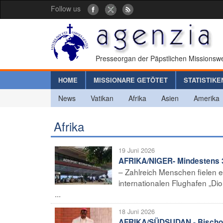
Follow us
Presseorgan der Päpstlichen Missionswe
HOME
MISSIONARE GETÖTET
STATISTIKE
News
Vatikan
Afrika
Asien
Amerika
Afrika
19 Juni 2026
AFRIKA/NIGER- Mindestens 3
– Zahlreich Menschen fielen 
internationalen Flughafen „Dio
...
18 Juni 2026
AFRIKA/SÜDSUDAN - Bischof 