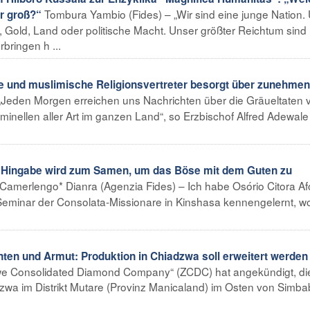
Tombura Yambio (Fides) – „Wir sind eine junge Nation.
r groß?“
l, Gold, Land oder politische Macht. Unser größter Reichtum sind
bringen h ...
e und muslimische Religionsvertreter besorgt über zunehme
 „Jeden Morgen erreichen uns Nachrichten über die Gräueltaten 
inellen aller Art im ganzen Land“, so Erzbischof Alfred Adewale
 Hingabe wird zum Samen, um das Böse mit dem Guten zu
Camerlengo* Dianra (Agenzia Fides) – Ich habe Osório Citora A
Seminar der Consolata-Missionare in Kinshasa kennengelernt, wo
n und Armut: Produktion in Chiadzwa soll erweitert werden
bwe Consolidated Diamond Company“ (ZCDC) hat angekündigt, di
dzwa im Distrikt Mutare (Provinz Manicaland) im Osten von Simb