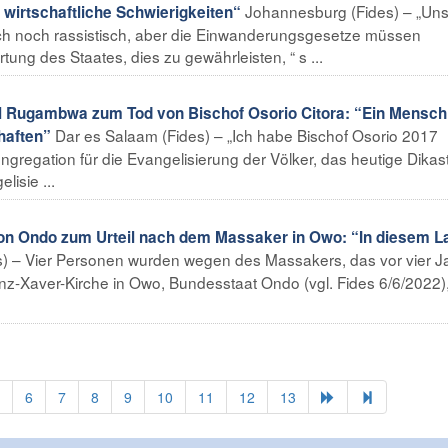
Johannesburg (Fides) – „Uns
 wirtschaftliche Schwierigkeiten“
ich noch rassistisch, aber die Einwanderungsgesetze müssen
rtung des Staates, dies zu gewährleisten, “ s ...
 Rugambwa zum Tod von Bischof Osorio Citora: “Ein Mensch
Dar es Salaam (Fides) – „Ich habe Bischof Osorio 2017
haften”
ongregation für die Evangelisierung der Völker, das heutige Dikas
lisie ...
on Ondo zum Urteil nach dem Massaker in Owo: “In diesem L
s) – Vier Personen wurden wegen des Massakers, das vor vier J
ranz-Xaver-Kirche in Owo, Bundesstaat Ondo (vgl. Fides 6/6/2022)
6
7
8
9
10
11
12
13