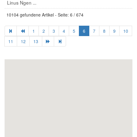
Linus Ngen ...
10104 gefundene Artikel - Seite: 6 / 674
1
2
3
4
5
6
7
8
9
10
11
12
13