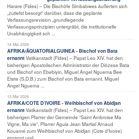
Harare (Fides) – Die Bischöfe Simbabwes äußerten sich
„zutiefst besorgt“ darüber, dass die geplante
Verfassungsrevision „grundlegende
Verfassungsprinzipien untergräbt, die institutionelle
Unabhängigkeit sch ...
14 Mai 2026
AFRIKA/ÄQUATORIALGUINEA - Bischof von Bata
Vatikanstadt (Fides) – Papst Leo XIV. hat den
ernannt
bisherigen Apostolischen Administrator der Diözese Bata
und Bischof von Ebebiyin, Miguel Angel Nguema Bee
Etete (S.D.B.) zum Bischof von Bata ernannt. Miguel
Angel Nguema ...
13 Mai 2026
AFRIKA/COTE D’IVOIRE - Weihbischof von Abidjan
Vatikanstadt (Fides) – Papst Leo XIV. hat den
ernannt
bisherigen Pfarrer der Gemeinde “Saint Ambroise Ma
Vigne, Ma vie”, Pfarrer Aguia Jean Martial Arnaud
Kouamé zum Weihbischof von Abidjan (Cote d’Ivoire)
ernannt und ...