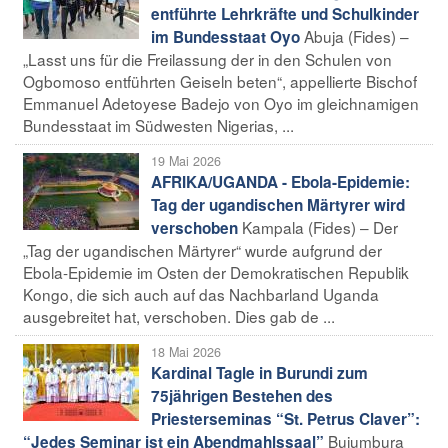
entführte Lehrkräfte und Schulkinder
Abuja (Fides) –
im Bundesstaat Oyo
„Lasst uns für die Freilassung der in den Schulen von
Ogbomoso entführten Geiseln beten“, appellierte Bischof
Emmanuel Adetoyese Badejo von Oyo im gleichnamigen
Bundesstaat im Südwesten Nigerias, ...
19 Mai 2026
AFRIKA/UGANDA - Ebola-Epidemie:
Tag der ugandischen Märtyrer wird
Kampala (Fides) – Der
verschoben
„Tag der ugandischen Märtyrer“ wurde aufgrund der
Ebola-Epidemie im Osten der Demokratischen Republik
Kongo, die sich auch auf das Nachbarland Uganda
ausgebreitet hat, verschoben. Dies gab de ...
18 Mai 2026
Kardinal Tagle in Burundi zum
75jährigen Bestehen des
Priesterseminas “St. Petrus Claver”:
Bujumbura
“Jedes Seminar ist ein Abendmahlssaal”