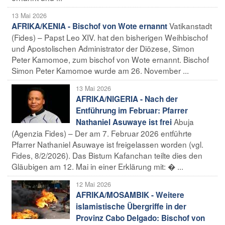
13 Mai 2026
Vatikanstadt
AFRIKA/KENIA - Bischof von Wote ernannt
(Fides) – Papst Leo XIV. hat den bisherigen Weihbischof
und Apostolischen Administrator der Diözese, Simon
Peter Kamomoe, zum bischof von Wote ernannt. Bischof
Simon Peter Kamomoe wurde am 26. November ...
13 Mai 2026
AFRIKA/NIGERIA - Nach der
Entführung im Februar: Pfarrer
Abuja
Nathaniel Asuwaye ist frei
(Agenzia Fides) – Der am 7. Februar 2026 entführte
Pfarrer Nathaniel Asuwaye ist freigelassen worden (vgl.
Fides, 8/2/2026). Das Bistum Kafanchan teilte dies den
Gläubigen am 12. Mai in einer Erklärung mit: � ...
12 Mai 2026
AFRIKA/MOSAMBIK - Weitere
islamistische Übergriffe in der
Provinz Cabo Delgado: Bischof von