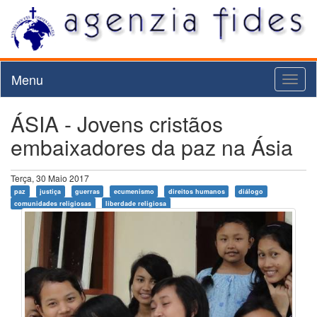
Menu
Toggl
naviga
ÁSIA - Jovens cristãos
embaixadores da paz na Ásia
Terça, 30 Maio 2017
paz
justiça
guerras
ecumenismo
direitos humanos
diálogo
comunidades religiosas
liberdade religiosa