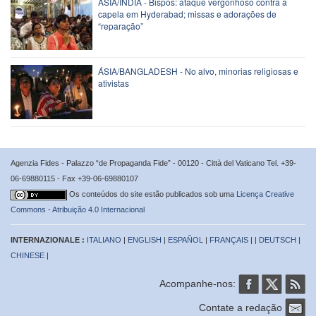
ÁSIA/ÍNDIA - Bispos: ataque vergonhoso contra a
capela em Hyderabad; missas e adorações de
“reparação”
ÁSIA/BANGLADESH - No alvo, minorias religiosas e
ativistas
Agenzia Fides - Palazzo “de Propaganda Fide” - 00120 - Città del Vaticano Tel. +39-
06-69880115 - Fax +39-06-69880107
Os conteúdos do site estão publicados sob uma
Licença Creative
Commons - Atribuição 4.0 Internacional
INTERNAZIONALE :
ITALIANO
|
ENGLISH
|
ESPAÑOL
|
FRANÇAIS
| |
DEUTSCH
|
CHINESE
|
Acompanhe-nos:
Contate a redação