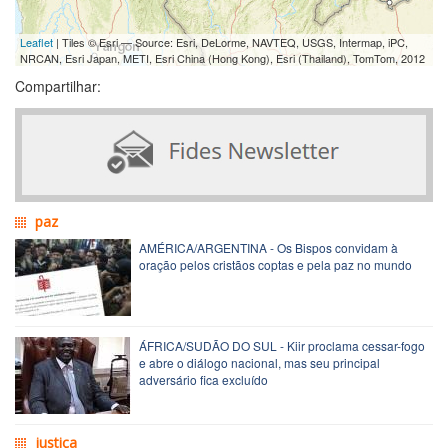
Leaflet
| Tiles © Esri — Source: Esri, DeLorme, NAVTEQ, USGS, Intermap, iPC,
NRCAN, Esri Japan, METI, Esri China (Hong Kong), Esri (Thailand), TomTom, 2012
Compartilhar:
paz
AMÉRICA/ARGENTINA - Os Bispos convidam à
oração pelos cristãos coptas e pela paz no mundo
ÁFRICA/SUDÃO DO SUL - Kiir proclama cessar-fogo
e abre o diálogo nacional, mas seu principal
adversário fica excluído
justiça