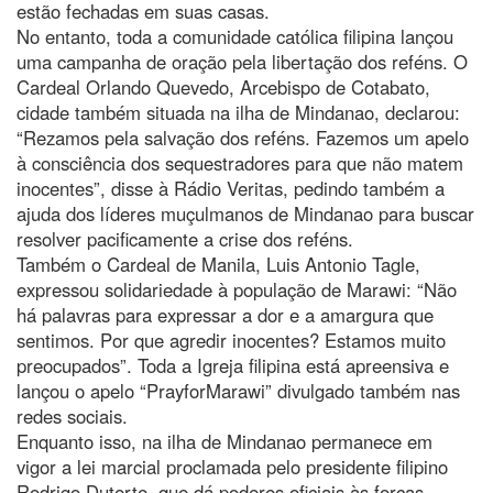
estão fechadas em suas casas.
No entanto, toda a comunidade católica filipina lançou
uma campanha de oração pela libertação dos reféns. O
Cardeal Orlando Quevedo, Arcebispo de Cotabato,
cidade também situada na ilha de Mindanao, declarou:
“Rezamos pela salvação dos reféns. Fazemos um apelo
à consciência dos sequestradores para que não matem
inocentes”, disse à Rádio Veritas, pedindo também a
ajuda dos líderes muçulmanos de Mindanao para buscar
resolver pacificamente a crise dos reféns.
Também o Cardeal de Manila, Luis Antonio Tagle,
expressou solidariedade à população de Marawi: “Não
há palavras para expressar a dor e a amargura que
sentimos. Por que agredir inocentes? Estamos muito
preocupados”. Toda a Igreja filipina está apreensiva e
lançou o apelo “PrayforMarawi” divulgado também nas
redes sociais.
Enquanto isso, na ilha de Mindanao permanece em
vigor a lei marcial proclamada pelo presidente filipino
Rodrigo Duterte, que dá poderes oficiais às forças