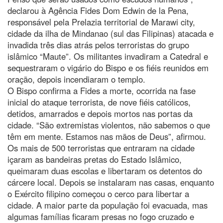
declarou à Agência Fides Dom Edwin de la Pena,
responsável pela Prelazia territorial de Marawi city,
cidade da ilha de Mindanao (sul das Filipinas) atacada e
invadida três dias atrás pelos terroristas do grupo
islâmico “Maute”. Os militantes invadiram a Catedral e
sequestraram o vigário do Bispo e os fiéis reunidos em
oração, depois incendiaram o templo.
O Bispo confirma a Fides a morte, ocorrida na fase
inicial do ataque terrorista, de nove fiéis católicos,
detidos, amarrados e depois mortos nas portas da
cidade. “São extremistas violentos, não sabemos o que
têm em mente. Estamos nas mãos de Deus”, afirmou.
Os mais de 500 terroristas que entraram na cidade
içaram as bandeiras pretas do Estado Islâmico,
queimaram duas escolas e libertaram os detentos do
cárcere local. Depois se instalaram nas casas, enquanto
o Exército filipino começou o cerco para libertar a
cidade. A maior parte da população foi evacuada, mas
algumas famílias ficaram presas no fogo cruzado e