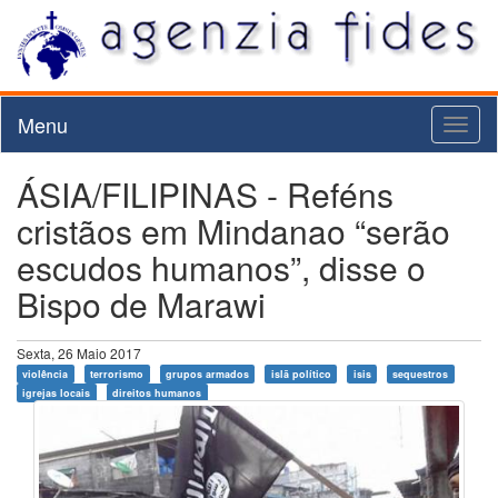
Menu
Toggl
naviga
ÁSIA/FILIPINAS - Reféns
cristãos em Mindanao “serão
escudos humanos”, disse o
Bispo de Marawi
Sexta, 26 Maio 2017
violência
terrorismo
grupos armados
islã político
isis
sequestros
igrejas locais
direitos humanos