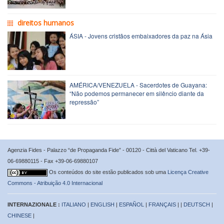
direitos humanos
ÁSIA - Jovens cristãos embaixadores da paz na Ásia
AMÉRICA/VENEZUELA - Sacerdotes de Guayana:
“Não podemos permanecer em silêncio diante da
repressão”
Agenzia Fides - Palazzo “de Propaganda Fide” - 00120 - Città del Vaticano Tel. +39-
06-69880115 - Fax +39-06-69880107
Os conteúdos do site estão publicados sob uma
Licença Creative
Commons - Atribuição 4.0 Internacional
INTERNAZIONALE :
ITALIANO
|
ENGLISH
|
ESPAÑOL
|
FRANÇAIS
| |
DEUTSCH
|
CHINESE
|