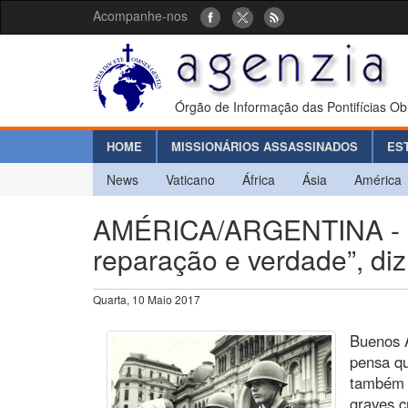
Acompanhe-nos
Órgão de Informação das Pontifícias Ob
HOME
MISSIONÁRIOS ASSASSINADOS
ES
News
Vaticano
África
Ásia
América
AMÉRICA/ARGENTINA - “Re
reparação e verdade”, di
Quarta, 10 Maio 2017
Buenos A
pensa qu
também i
graves c