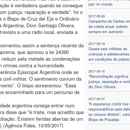
paz no mundo
iação é verdadeira quando se consegue
com justiça, reparação e verdade”: foi o
2017-05-30
e o Bispo de Cruz del Eje e Ordinário
Campanha da Caritas em
da Argentina, Dom Santiago Olivera,
da coleta anual: pobres
revista a uma rádio local, enviada a
sempre em aumento
2017-05-19
 comentou assim a sentença recente da
Quase seis milhões de
prema, que aprovou a lei 24390
crianças e adolescentes
 reduzir pela metade as condenações
em condições de pobrez
am crimes contra a humanidade.
erência Episcopal Argentina onde se
2017-05-10
“Reconciliação significa
ra civil-militar. O sentimento comum da
justiça, reparação e verd
imento”. O bispo acrescentou: “Essa
diz Dom Olivera
nos encaminhado para um percurso de
2017-04-07
“A esperança cristã nos
iedade argentina consiga entrar num
responsabilizar para def
a disse que "é triste, mas acredito que
os nossos direitos”, cart
iliação. Existem feridas abertas de um
Bispo de Posadas
E) (Agência Fides, 10/05/2017)