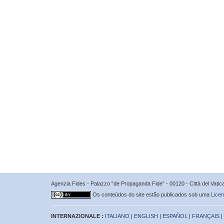
Agenzia Fides - Palazzo “de Propaganda Fide” - 00120 - Città del Vat
Os conteúdos do site estão publicados sob uma
Licen
INTERNAZIONALE :
ITALIANO
|
ENGLISH
|
ESPAÑOL
|
FRANÇAIS
|