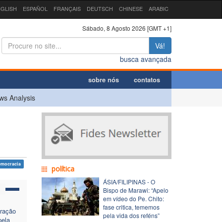
GLISH
ESPAÑOL
FRANÇAIS
DEUTSCH
CHINESE
ARABIC
Sábado, 8 Agosto 2026 [GMT +1]
Vá!
busca avançada
sobre nós
contatos
ws Analysis
emocracia
política
ÁSIA/FILIPINAS - O
Bispo de Marawi: “Apelo
em vídeo do Pe. Chito:
fase critica, tememos
ração
pela vida dos reféns”
pela