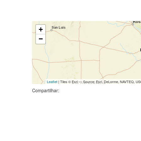
+
−
Leaflet
| Tiles © Esri — Source: Esri, DeLorme, NAVTEQ, USG
Compartilhar: