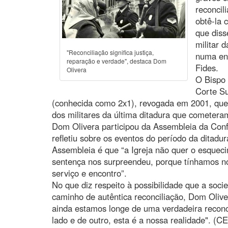
reconcil
obtê-la 
que diss
militar 
"Reconciliação significa justiça,
numa ent
reparação e verdade", destaca Dom
Fides.
Olivera
O Bispo
Corte Su
(conhecida como 2x1), revogada em 2001, que
dos militares da última ditadura que cometer
Dom Olivera participou da Assembleia da Conf
refletiu sobre os eventos do período da ditadu
Assembleia é que “a Igreja não quer o esquec
sentença nos surpreendeu, porque tínhamos 
serviço e encontro”.
No que diz respeito à possibilidade que a soc
caminho de autêntica reconciliação, Dom Oliver
ainda estamos longe de uma verdadeira reconc
lado e de outro, esta é a nossa realidade". (C