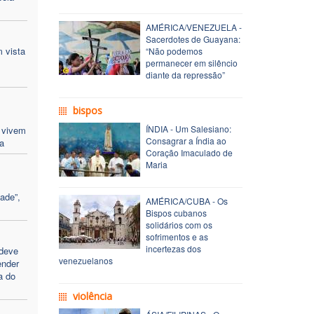
AMÉRICA/VENEZUELA -
Sacerdotes de Guayana:
 vista
“Não podemos
permanecer em silêncio
diante da repressão”
bispos
ÍNDIA - Um Salesiano:
 vivem
Consagrar a Índia ao
a
Coração Imaculado de
Maria
ade”,
AMÉRICA/CUBA - Os
Bispos cubanos
solidários com os
sofrimentos e as
incertezas dos
 deve
venezuelanos
ender
a do
violência