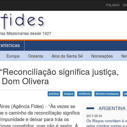
ITALIANO
EN
ras Missionárias desde 1927
TATÍSTICAS
Europa
Oceania
Atos da Santa Sé
Nomeações
Ne
conciliação significa justiça,
z Dom Olivera
política
bispos
violência
direitos humanos
d
ires (Agência Fides) - “Às vezes se
ARGENTINA
e o caminho da reconciliação significa
2017-05-31
mpunidade e deixar para trás os
Os Bispos convidam à o
rimes cometidos, mas não é assim. A
pelos cristãos coptas e 