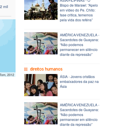
ÁSIA/FILIPINAS - O
Bispo de Marawi: “Apelo
2 mil
em vídeo do Pe. Chito:
fase critica, tememos
pela vida dos reféns”
AMÉRICA/VENEZUELA -
Sacerdotes de Guayana:
“Não podemos
permanecer em silêncio
diante da repressão”
direitos humanos
mTom, 2012
ÁSIA - Jovens cristãos
embaixadores da paz na
Ásia
AMÉRICA/VENEZUELA -
Sacerdotes de Guayana:
“Não podemos
permanecer em silêncio
diante da repressão”