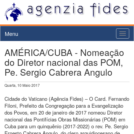
Menu
Toggl
naviga
AMÉRICA/CUBA - Nomeação
do Diretor nacional das POM,
Pe. Sergio Cabrera Angulo
Quarta, 10 Maio 2017
Cidade do Vaticano (Agência Fides) – O Card. Fernando
Filoni, Prefeito da Congregação para a Evangelização
dos Povos, em 20 de janeiro de 2017 nomeou Diretor
nacional das Pontifícias Obras Missionárias (POM) em
Cuba para um quinquênio (2017-2022) o rev. Pe. Sergio
Ernesto Cabrera Angulo, do clero arquidiocesano de