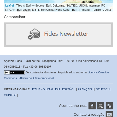
Leaflet
| Tiles © Esri — Source: Esri, DeLorme, NAVTEQ, USGS, Intermap, iPC,
NRCAN, Esri Japan, METI, Esri China (Hong Kong), Esri (Thailand), TomTom, 2012
Compartilhar:
Agenzia Fides - Palazzo “de Propaganda Fide” - 00120 - Città del Vaticano Tel. +39-
06-69880115 - Fax +39-06-69880107
Os conteúdos do site estão publicados sob uma
Licença Creative
Commons - Atribuição 4.0 Internacional
INTERNAZIONALE :
ITALIANO
|
ENGLISH
|
ESPAÑOL
|
FRANÇAIS
| |
DEUTSCH
|
CHINESE
|
Acompanhe-nos:
Contate a redação