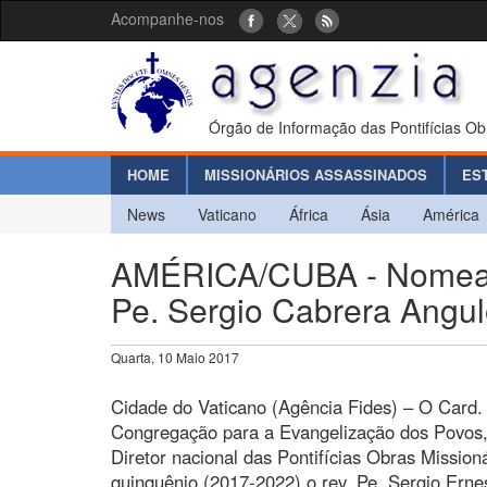
Acompanhe-nos
Órgão de Informação das Pontifícias Ob
HOME
MISSIONÁRIOS ASSASSINADOS
ES
News
Vaticano
África
Ásia
América
AMÉRICA/CUBA - Nomeaçã
Pe. Sergio Cabrera Angu
Quarta, 10 Maio 2017
Cidade do Vaticano (Agência Fides) – O Card. 
Congregação para a Evangelização dos Povos
Diretor nacional das Pontifícias Obras Missi
quinquênio (2017-2022) o rev. Pe. Sergio Erne