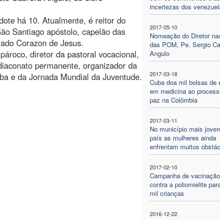
incertezas dos venezue
dote há 10. Atualmente, é reitor do
2017-05-10
São Santiago apóstolo, capelão das
Nomeação do Diretor nac
grado Corazon de Jesus.
das POM, Pe. Sergio Ca
pároco, diretor da pastoral vocacional,
Angulo
diaconato permanente, organizador da
2017-03-18
uba e da Jornada Mundial da Juventude.
Cuba doa mil bolsas de 
em medicina ao process
paz na Colômbia
2017-03-11
No município mais jove
país as mulheres ainda
enfrentam muitos obstác
2017-02-10
Campanha de vacinação
contra a poliomielite par
mil crianças
2016-12-22