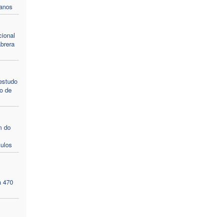
lanos
ional
brera
estudo
o de
m do
ulos
a 470