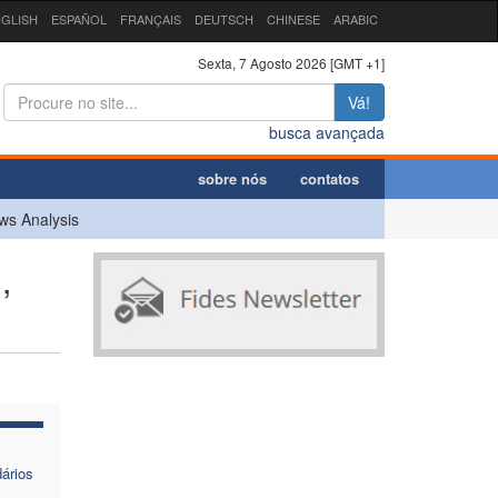
GLISH
ESPAÑOL
FRANÇAIS
DEUTSCH
CHINESE
ARABIC
Sexta, 7 Agosto 2026 [GMT +1]
Vá!
busca avançada
sobre nós
contatos
ws Analysis
,
ários
s