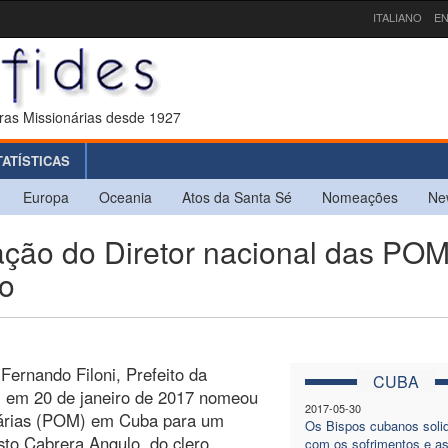
ITALIANO
EN
ras Missionárias desde 1927
TATÍSTICAS
Europa
Oceania
Atos da Santa Sé
Nomeações
Ne
o do Diretor nacional das POM
lo
Fernando Filoni, Prefeito da
CUBA
, em 20 de janeiro de 2017 nomeou
2017-05-30
onárias (POM) em Cuba para um
Os Bispos cubanos solid
sto Cabrera Angulo, do clero
com os sofrimentos e a