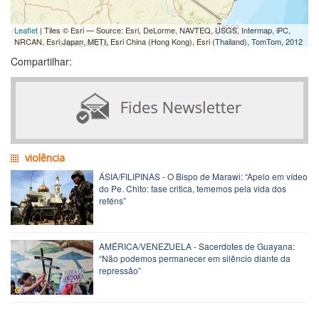
Leaflet
| Tiles © Esri — Source: Esri, DeLorme, NAVTEQ, USGS, Intermap, iPC,
NRCAN, Esri Japan, METI, Esri China (Hong Kong), Esri (Thailand), TomTom, 2012
Compartilhar:
violência
ÁSIA/FILIPINAS - O Bispo de Marawi: “Apelo em vídeo
do Pe. Chito: fase critica, tememos pela vida dos
reféns”
AMÉRICA/VENEZUELA - Sacerdotes de Guayana:
“Não podemos permanecer em silêncio diante da
repressão”