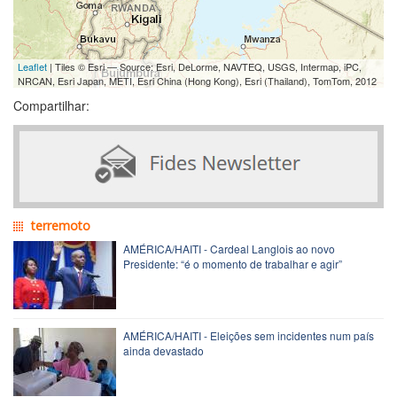
Leaflet
| Tiles © Esri — Source: Esri, DeLorme, NAVTEQ, USGS, Intermap, iPC,
NRCAN, Esri Japan, METI, Esri China (Hong Kong), Esri (Thailand), TomTom, 2012
Compartilhar:
terremoto
AMÉRICA/HAITI - Cardeal Langlois ao novo
Presidente: “é o momento de trabalhar e agir”
AMÉRICA/HAITI - Eleições sem incidentes num país
ainda devastado