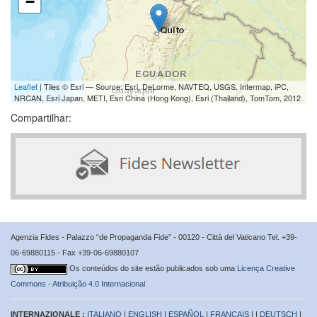
−
Leaflet
| Tiles © Esri — Source: Esri, DeLorme, NAVTEQ, USGS, Intermap, iPC,
NRCAN, Esri Japan, METI, Esri China (Hong Kong), Esri (Thailand), TomTom, 2012
Compartilhar:
Agenzia Fides - Palazzo “de Propaganda Fide” - 00120 - Città del Vaticano Tel. +39-
06-69880115 - Fax +39-06-69880107
Os conteúdos do site estão publicados sob uma
Licença Creative
Commons - Atribuição 4.0 Internacional
INTERNAZIONALE :
ITALIANO
|
ENGLISH
|
ESPAÑOL
|
FRANÇAIS
| |
DEUTSCH
|