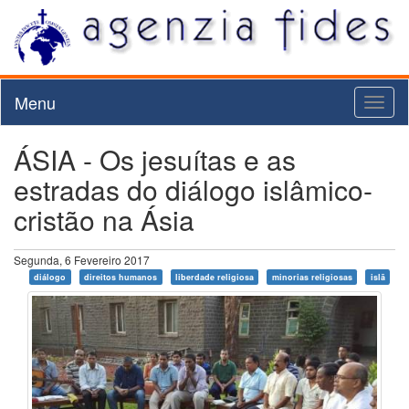
Menu
Toggl
naviga
ÁSIA - Os jesuítas e as
estradas do diálogo islâmico-
cristão na Ásia
Segunda, 6 Fevereiro 2017
diálogo
direitos humanos
liberdade religiosa
minorias religiosas
islã