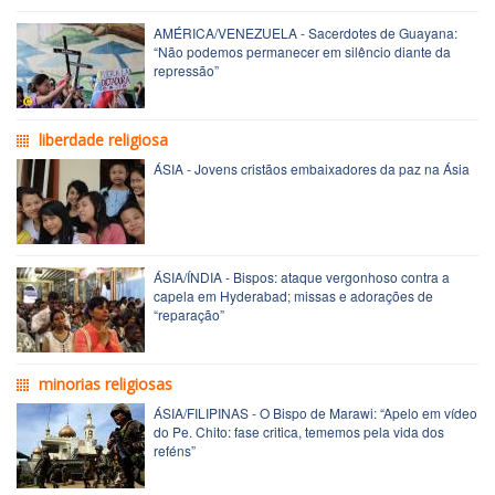
AMÉRICA/VENEZUELA - Sacerdotes de Guayana:
“Não podemos permanecer em silêncio diante da
repressão”
liberdade religiosa
ÁSIA - Jovens cristãos embaixadores da paz na Ásia
ÁSIA/ÍNDIA - Bispos: ataque vergonhoso contra a
capela em Hyderabad; missas e adorações de
“reparação”
minorias religiosas
ÁSIA/FILIPINAS - O Bispo de Marawi: “Apelo em vídeo
do Pe. Chito: fase critica, tememos pela vida dos
reféns”