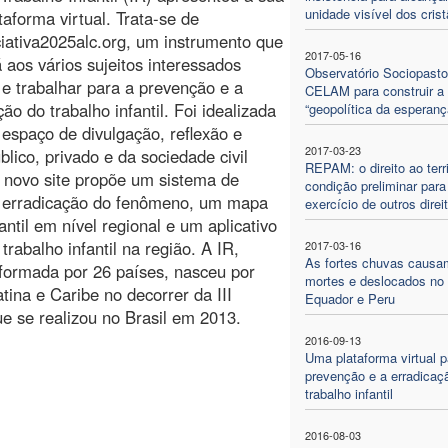
unidade visível dos cris
taforma virtual. Trata-se de
iativa2025alc.org, um instrumento que
2017-05-16
á aos vários sujeitos interessados
Observatório Sociopasto
r e trabalhar para a prevenção e a
CELAM para construir a
ção do trabalho infantil. Foi idealizada
“geopolítica da esperanç
 espaço de divulgação, reflexão e
2017-03-23
lico, privado e da sociedade civil
REPAM: o direito ao terri
o novo site propõe um sistema de
condição preliminar para
 a erradicação do fenômeno, um mapa
exercício de outros direi
antil em nível regional e um aplicativo
rabalho infantil na região. A IR,
2017-03-16
As fortes chuvas causa
formada por 26 países, nasceu por
mortes e deslocados no
tina e Caribe no decorrer da III
Equador e Peru
ue se realizou no Brasil em 2013.
2016-09-13
Uma plataforma virtual p
prevenção e a erradicaç
trabalho infantil
2016-08-03