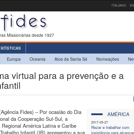
ITALIANO
EN
ras Missionárias desde 1927
TATÍSTICAS
Europa
Oceania
Atos da Santa Sé
Nomeações
Ne
 virtual para a prevenção e a
fantil
 (Agência Fides) – Por ocasião do Dia
AMÉRICA
ional da Cooperação Sul-Sul, a
2017-05-27
va Regional América Latina e Caribe
Rezar e trabalhar com
 Trabalho Infantil (IR) apresentou a sua
insistência para alcança