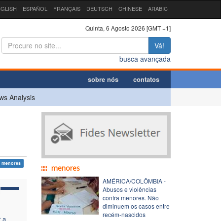
GLISH
ESPAÑOL
FRANÇAIS
DEUTSCH
CHINESE
ARABIC
Quinta, 6 Agosto 2026 [GMT +1]
Vá!
busca avançada
sobre nós
contatos
ws Analysis
menores
menores
AMÉRICA/COLÔMBIA -
Abusos e violências
contra menores. Não
diminuem os casos entre
recém-nascidos
r a