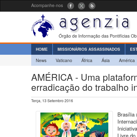
Acompanhe-nos
Órgão de Informação das Pontifícias Ob
HOME
MISSIONÁRIOS ASSASSINADOS
ES
News
Vaticano
África
Ásia
América
AMÉRICA - Uma plataforma
erradicação do trabalho in
Terça, 13 Setembro 2016
Brasília
Internac
Iniciati
Livre do