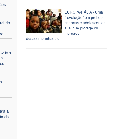
tãos
EUROPA/ITÁLIA - Uma
“revolução” em prol de
ral do
crianças e adolescentes:
a lei que protege os
menores
a”
desacompanhados
tório é
 o
tos
m
ara a
ão do