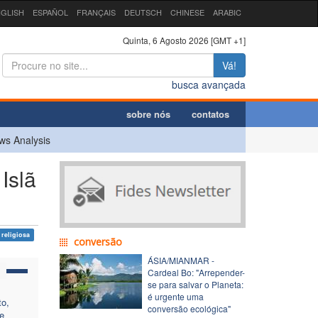
GLISH
ESPAÑOL
FRANÇAIS
DEUTSCH
CHINESE
ARABIC
Quinta, 6 Agosto 2026 [GMT +1]
Vá!
busca avançada
sobre nós
contatos
ws Analysis
Islã
 religiosa
conversão
ÁSIA/MIANMAR -
Cardeal Bo: "Arrepender-
se para salvar o Planeta:
é urgente uma
to,
conversão ecológica"
e