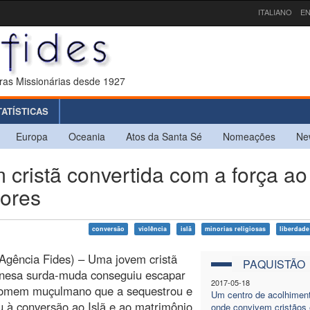
ITALIANO
EN
ras Missionárias desde 1927
TATÍSTICAS
Europa
Oceania
Atos da Santa Sé
Nomeações
Ne
ristã convertida com a força ao 
dores
conversão
violência
islã
minorias religiosas
liberdade
Agência Fides) – Uma jovem cristã
PAQUISTÃO
anesa surda-muda conseguiu escapar
2017-05-18
omem muçulmano que a sequestrou e
Um centro de acolhimen
u à conversão ao Islã e ao matrimônio
onde convivem cristãos 