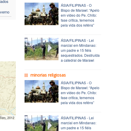
dados
ÁSIA/FILIPINAS - O
Bispo de Marawi: “Apelo
verno
em vídeo do Pe. Chito:
fase critica, tememos
pela vida dos reféns”
ÁSIA/FILIPINAS - Lei
marcial em Mindanao:
um padre e 15 fiéis
sequestrados. Destruída
a catedral de Marawi
minorias religiosas
ÁSIA/FILIPINAS - O
Bispo de Marawi: “Apelo
em vídeo do Pe. Chito:
fase critica, tememos
pela vida dos reféns”
mTom, 2012
ÁSIA/FILIPINAS - Lei
marcial em Mindanao:
um padre e 15 fiéis