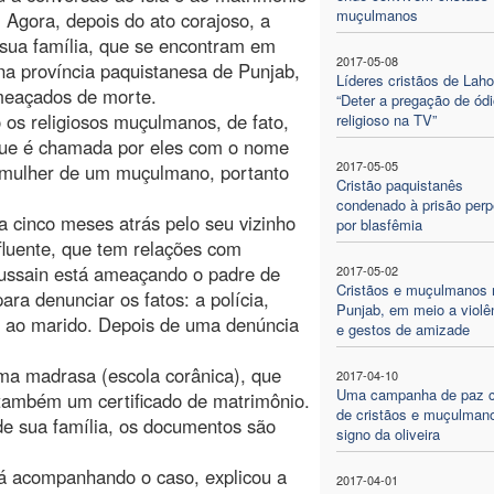
muçulmanos
. Agora, depois do ato corajoso, a
sua família, que se encontram em
2017-05-08
 na província paquistanesa de Punjab,
Líderes cristãos de Laho
meaçados de morte.
“Deter a pregação de ódio
os religiosos muçulmanos, de fato,
religioso na TV”
ue é chamada por eles com o nome
2017-05-05
 a mulher de um muçulmano, portanto
Cristão paquistanês
condenado à prisão perp
 cinco meses atrás pelo seu vizinho
por blasfêmia
luente, que tem relações com
 Hussain está ameaçando o padre de
2017-05-02
Cristãos e muçulmanos 
ara denunciar os fatos: a polícia,
Punjab, em meio a violê
ta ao marido. Depois de uma denúncia
e gestos de amizade
ma madrasa (escola corânica), que
2017-04-10
Uma campanha de paz
ambém um certificado de matrimônio.
de cristãos e muçulman
e sua família, os documentos são
signo da oliveira
tá acompanhando o caso, explicou a
2017-04-01