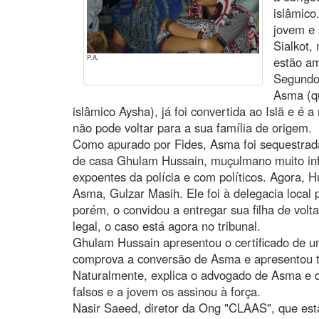
islâmico
jovem e 
Sialkot,
P.A.
estão a
Segundo 
Asma (q
islâmico Aysha), já foi convertida ao Islã e é
não pode voltar para a sua família de origem.
Como apurado por Fides, Asma foi sequestrada
de casa Ghulam Hussain, muçulmano muito inf
expoentes da polícia e com políticos. Agora,
Asma, Gulzar Masih. Ele foi à delegacia local p
porém, o convidou a entregar sua filha de vol
legal, o caso está agora no tribunal.
Ghulam Hussain apresentou o certificado de u
comprova a conversão de Asma e apresentou t
Naturalmente, explica o advogado de Asma e d
falsos e a jovem os assinou à força.
Nasir Saeed, diretor da Ong "CLAAS", que es