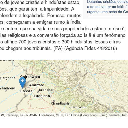
 de jovens cristãs e hinduístas estão
Detentos cristãos convi
a se converter ao Islã: é
ções, que garantem a impunidade. A
urgente uma ação do Go
efendem a legalidade. Por isso, muitos
dos, começaram a emigrar rumo à Índia
 e sentem que sua vida e suas propriedades estão em risco".
ias religiosas e a conversão forçada ao Islã é um fenômeno
 atinge 700 jovens cristãs e 300 hinduístas. Essas cifras
u chegam aos tribunais. (PA) (Agência Fides 4/8/2016)
S, Intermap, iPC, NRCAN, Esri Japan, METI, Esri China (Hong Kong), Esri (Thailand), To