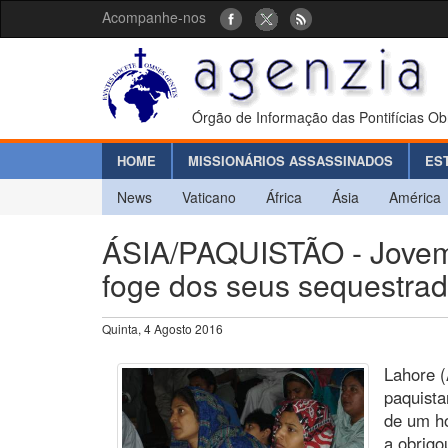
Acompanhe-nos
Órgão de Informação das Pontifícias Ob
HOME
MISSIONÁRIOS ASSASSINADOS
ES
News
Vaticano
África
Ásia
América
ÁSIA/PAQUISTÃO - Jovem c
foge dos seus sequestra
Quinta, 4 Agosto 2016
Lahore (
paquist
de um h
a obrigo