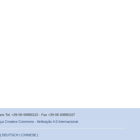
icano Tel. +39-06-69880115 - Fax +39-06-69880107
ça Creative Commons - Atribuição 4.0 Internacional
 |
DEUTSCH
|
CHINESE
|