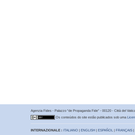
Agenzia Fides - Palazzo “de Propaganda Fide” - 00120 - Città del Vat
Os conteúdos do site estão publicados sob uma
Licen
INTERNAZIONALE :
ITALIANO
|
ENGLISH
|
ESPAÑOL
|
FRANÇAIS
|