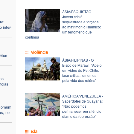
ÁSIA/PAQUISTÃO -
Jovem cristã
re:
sequestrada e forçada
 inter-
ao matrimônio islâmico:
um fenômeno que
continua
violência
étua
ÁSIA/FILIPINAS - O
Bispo de Marawi: “Apelo
em vídeo do Pe. Chito:
fase critica, tememos
no
pela vida dos reféns”
ncias
AMÉRICA/VENEZUELA -
Sacerdotes de Guayana:
“Não podemos
 comum
permanecer em silêncio
os, no
diante da repressão”
islã