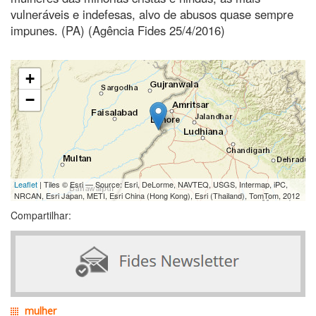
vulneráveis e indefesas, alvo de abusos quase sempre
impunes. (PA) (Agência Fides 25/4/2016)
+
−
Leaflet
| Tiles © Esri — Source: Esri, DeLorme, NAVTEQ, USGS, Intermap, iPC,
NRCAN, Esri Japan, METI, Esri China (Hong Kong), Esri (Thailand), TomTom, 2012
Compartilhar:
mulher