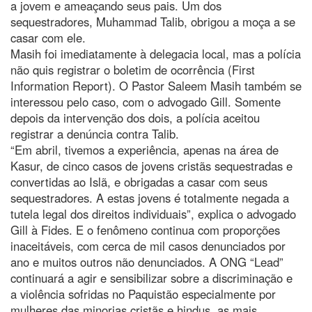
a jovem e ameaçando seus pais. Um dos
sequestradores, Muhammad Talib, obrigou a moça a se
casar com ele.
Masih foi imediatamente à delegacia local, mas a polícia
não quis registrar o boletim de ocorrência (First
Information Report). O Pastor Saleem Masih também se
interessou pelo caso, com o advogado Gill. Somente
depois da intervenção dos dois, a polícia aceitou
registrar a denúncia contra Talib.
“Em abril, tivemos a experiência, apenas na área de
Kasur, de cinco casos de jovens cristãs sequestradas e
convertidas ao Islã, e obrigadas a casar com seus
sequestradores. A estas jovens é totalmente negada a
tutela legal dos direitos individuais”, explica o advogado
Gill à Fides. E o fenômeno continua com proporções
inaceitáveis, com cerca de mil casos denunciados por
ano e muitos outros não denunciados. A ONG “Lead”
continuará a agir e sensibilizar sobre a discriminação e
a violência sofridas no Paquistão especialmente por
mulheres das minorias cristãs e hindus, as mais