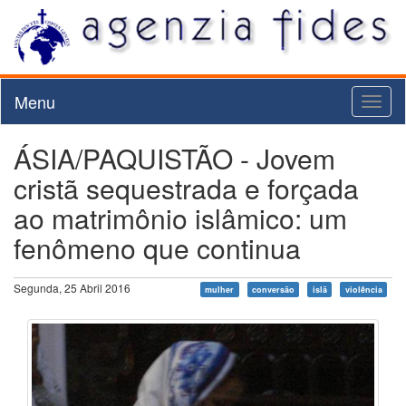
Menu
Toggl
naviga
ÁSIA/PAQUISTÃO - Jovem
cristã sequestrada e forçada
ao matrimônio islâmico: um
fenômeno que continua
Segunda, 25 Abril 2016
mulher
conversão
islã
violência