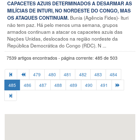
CAPACETES AZUIS DETERMINADOS A DESARMAR AS
MILÍCIAS DE INTURI, NO NORDESTE DO CONGO, MAS
Bunia (Agência Fides)- Ituri
OS ATAQUES CONTINUAM.
não tem paz. Há pelo menos uma semana, grupos
armados continuam a atacar os capacetes azuis das
Nações Unidas, deslocados na região nordeste da
República Democrática do Congo (RDC). N ...
7539 artigos encontrados - página corrente: 485 de 503
479
480
481
482
483
484
485
486
487
488
489
490
491