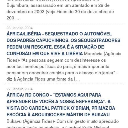
Bujumbura, assassinado em um atentado em 29 de
dezembro de 2003 (veja Fides de 30 de dezembro de
200 ...
28 Janeiro 2004
ÁFRICA/LIBÉRIA - SEQUESTRADO O AUTOMÓVEL
DOS PADRES CAPUCHINHOS. OS SEQUESTRADORES
PEDEM UM RESGATE. ESSA É A SITUAÇÃO DE
Monróvia (Agência
CONFUSÃO EM QUE VIVE A LIBÉRIA
Fides)- “As pessoas seguem com desinteresse os
acontecimentos políticos do país; é mais importante
pensar em enocntrar comida para o almoço e o jantar” –
diz à Agência Fides uma fonte da I ...
27 Janeiro 2004
ÁFRICA/ RD CONGO - “ESTAMOS AQUI PARA
APRENDER DE VOCÊS A NOSSA ESPERANÇA”. A
VISITA DO CARDEAL PATRICK O’BRIAN, PRIMAZ DA
ESCÓCIA À ARQUIDIOCESE MÁRTIR DE BUKAVU
Bukavu (Agência Fides)- Com um gesto muito apreciado
pela população congolesa, o Cardeal Keith Michael