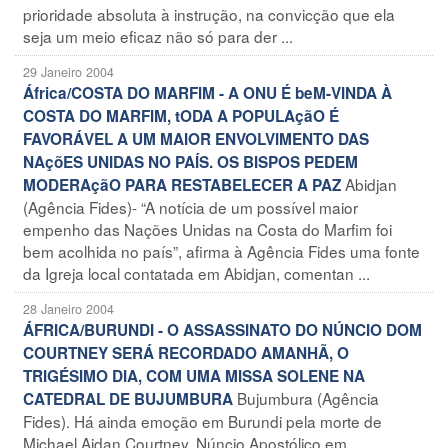
prioridade absoluta à instrução, na convicção que ela
seja um meio eficaz não só para der ...
29 Janeiro 2004
África/COSTA DO MARFIM - A ONU É beM-VINDA À
COSTA DO MARFIM, tODA A POPULAçãO É
FAVORÁVEL A UM MAIOR ENVOLVIMENTO DAS
NAçõES UNIDAS NO PAÍS. OS BISPOS PEDEM
Abidjan
MODERAçãO PARA RESTABELECER A PAZ
(Agência Fides)- “A notícia de um possível maior
empenho das Nações Unidas na Costa do Marfim foi
bem acolhida no país”, afirma à Agência Fides uma fonte
da Igreja local contatada em Abidjan, comentan ...
28 Janeiro 2004
ÁFRICA/BURUNDI - O ASSASSINATO DO NÚNCIO DOM
COURTNEY SERÁ RECORDADO AMANHÃ, O
TRIGÉSIMO DIA, COM UMA MISSA SOLENE NA
Bujumbura (Agência
CATEDRAL DE BUJUMBURA
Fides). Há ainda emoção em Burundi pela morte de
Michael Aidan Courtney, Núncio Apostólico em