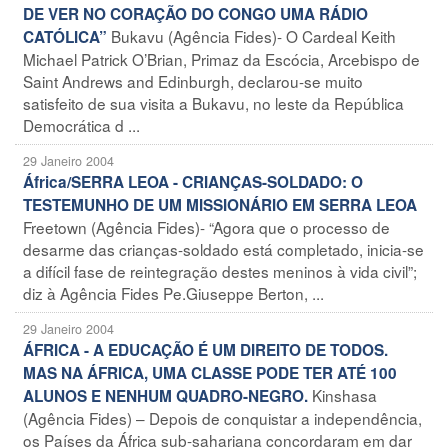
DE VER NO CORAÇÃO DO CONGO UMA RÁDIO
Bukavu (Agência Fides)- O Cardeal Keith
CATÓLICA”
Michael Patrick O’Brian, Primaz da Escócia, Arcebispo de
Saint Andrews and Edinburgh, declarou-se muito
satisfeito de sua visita a Bukavu, no leste da República
Democrática d ...
29 Janeiro 2004
África/SERRA LEOA - CRIANÇAS-SOLDADO: O
TESTEMUNHO DE UM MISSIONÁRIO EM SERRA LEOA
Freetown (Agência Fides)- “Agora que o processo de
desarme das crianças-soldado está completado, inicia-se
a difícil fase de reintegração destes meninos à vida civil”;
diz à Agência Fides Pe.Giuseppe Berton, ...
29 Janeiro 2004
ÁFRICA - A EDUCAÇÃO É UM DIREITO DE TODOS.
MAS NA ÁFRICA, UMA CLASSE PODE TER ATÉ 100
Kinshasa
ALUNOS E NENHUM QUADRO-NEGRO.
(Agência Fides) – Depois de conquistar a independência,
os Países da África sub-sahariana concordaram em dar