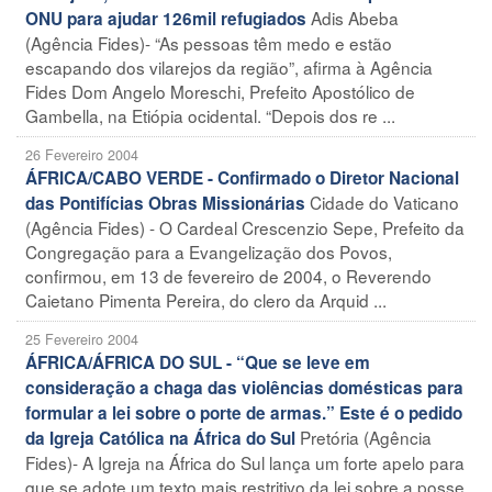
Adis Abeba
ONU para ajudar 126mil refugiados
(Agência Fides)- “As pessoas têm medo e estão
escapando dos vilarejos da região”, afirma à Agência
Fides Dom Angelo Moreschi, Prefeito Apostólico de
Gambella, na Etiópia ocidental. “Depois dos re ...
26 Fevereiro 2004
ÁFRICA/CABO VERDE - Confirmado o Diretor Nacional
Cidade do Vaticano
das Pontifícias Obras Missionárias
(Agência Fides) - O Cardeal Crescenzio Sepe, Prefeito da
Congregação para a Evangelização dos Povos,
confirmou, em 13 de fevereiro de 2004, o Reverendo
Caietano Pimenta Pereira, do clero da Arquid ...
25 Fevereiro 2004
ÁFRICA/ÁFRICA DO SUL - “Que se leve em
consideração a chaga das violências domésticas para
formular a lei sobre o porte de armas.” Este é o pedido
Pretória (Agência
da Igreja Católica na África do Sul
Fides)- A Igreja na África do Sul lança um forte apelo para
que se adote um texto mais restritivo da lei sobre a posse