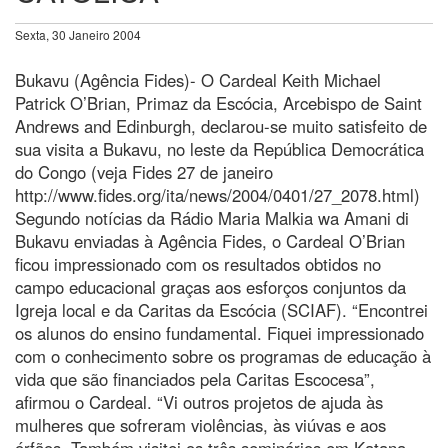
Sexta, 30 Janeiro 2004
Bukavu (Agência Fides)- O Cardeal Keith Michael
Patrick O’Brian, Primaz da Escócia, Arcebispo de Saint
Andrews and Edinburgh, declarou-se muito satisfeito de
sua visita a Bukavu, no leste da República Democrática
do Congo (veja Fides 27 de janeiro
http://www.fides.org/ita/news/2004/0401/27_2078.html)
Segundo notícias da Rádio Maria Malkia wa Amani di
Bukavu enviadas à Agência Fides, o Cardeal O’Brian
ficou impressionado com os resultados obtidos no
campo educacional graças aos esforços conjuntos da
Igreja local e da Caritas da Escócia (SCIAF). “Encontrei
os alunos do ensino fundamental. Fiquei impressionado
com o conhecimento sobre os programas de educação à
vida que são financiados pela Caritas Escocesa”,
afirmou o Cardeal. “Vi outros projetos de ajuda às
mulheres que sofreram violências, às viúvas e aos
órfãos. Também visitei os três seminários em Katana