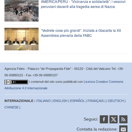
AMERICA/PERÙ - “Vicinanza e solidarietà”: i vescovi
peruviani davanti alla tragedia aerea di Nazca
“Vedrete cose più grandi”. Iniziata a Giacarta la XII
Assemblea plenaria della FABC
Agenzia Fides - Palazzo “de Propaganda Fide” - 00120 - Città del Vaticano Tel. +39-
06-69880115 - Fax +39-06-69880107
I contenuti del sito sono pubblicati con
Licenza Creative Commons
Attribuzione 4.0 Internazionale
INTERNAZIONALE :
ITALIANO
|
ENGLISH
|
ESPAÑOL
|
FRANÇAIS
| |
DEUTSCH
|
CHINESE
|
Seguici:
Contatta la redazione: