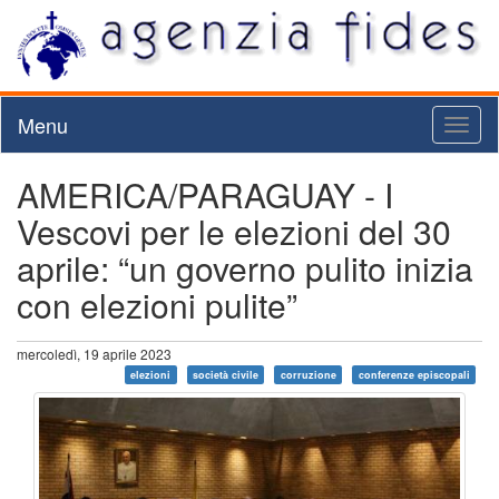
Menu
Toggl
naviga
AMERICA/PARAGUAY - I
Vescovi per le elezioni del 30
aprile: “un governo pulito inizia
con elezioni pulite”
mercoledì, 19 aprile 2023
elezioni
società civile
corruzione
conferenze episcopali