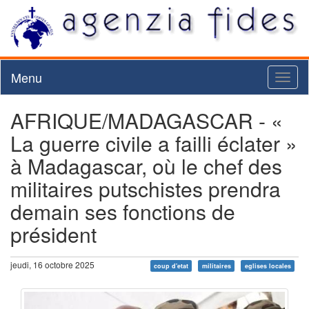
Menu
Toggl
naviga
AFRIQUE/MADAGASCAR - «
La guerre civile a failli éclater »
à Madagascar, où le chef des
militaires putschistes prendra
demain ses fonctions de
président
jeudi, 16 octobre 2025
coup d'etat
militaires
eglises locales