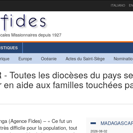
ITALIANO
EN
icales Missionnaires depuis 1927
ISTIQUES
rique
Europe
Océanie
Actes du Saint-Siège
Nominatio
outes les diocèses du pays s
r en aide aux familles touchées pa
ga (Agence Fides) – « Ce fut un
MADAGASCA
ès difficile pour la population, tout
2026-08-02