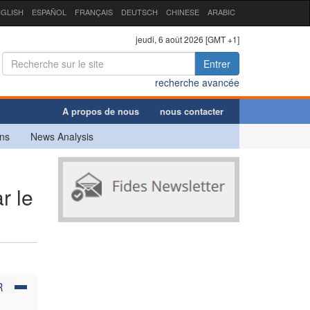
GLISH
ESPAÑOL
FRANÇAIS
DEUTSCH
CHINESE
ARABIC
jeudi, 6 août 2026 [GMT +1]
Entrer
recherche avancée
A propos de nous
nous contacter
ns
News Analysis
e
r le
R