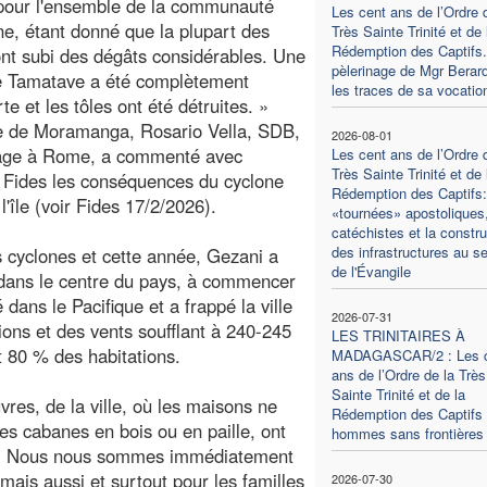
our l'ensemble de la communauté
Les cent ans de l’Ordre 
ne, étant donné que la plupart des
Très Sainte Trinité et de 
Rédemption des Captifs.
ont subi des dégâts considérables. Une
pèlerinage de Mgr Berard
e Tamatave a été complètement
les traces de sa vocatio
te et les tôles ont été détruites. »
e de Moramanga, Rosario Vella, SDB,
2026-08-01
age à Rome, a commenté avec
Les cent ans de l’Ordre 
Très Sainte Trinité et de 
 Fides les conséquences du cyclone
Rédemption des Captifs:
'île (voir Fides 17/2/2026).
«tournées» apostoliques,
catéchistes et la constru
des infrastructures au se
cyclones et cette année, Gezani a
de l'Évangile
 dans le centre du pays, à commencer
 dans le Pacifique et a frappé la ville
2026-07-31
ions et des vents soufflant à 240-245
LES TRINITAIRES À
80 % des habitations.
MADAGASCAR/2 : Les 
ans de l’Ordre de la Très
Sainte Trinité et de la
vres, de la ville, où les maisons ne
Rédemption des Captifs 
s cabanes en bois ou en paille, ont
hommes sans frontières
sien. Nous nous sommes immédiatement
mais aussi et surtout pour les familles
2026-07-30