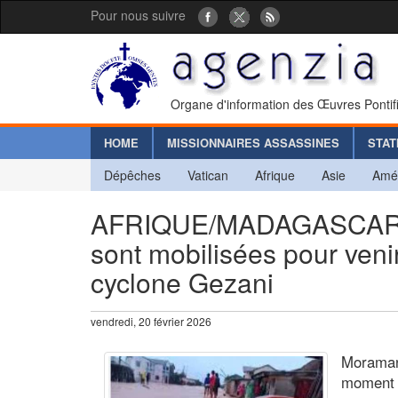
Pour nous suivre
Organe d'information des Œuvres Pontif
HOME
MISSIONNAIRES ASSASSINES
STAT
Dépêches
Vatican
Afrique
Asie
Amé
AFRIQUE/MADAGASCAR - T
sont mobilisées pour veni
cyclone Gezani
vendredi, 20 février 2026
Moraman
moment tr