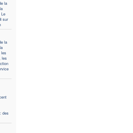
de la
la
 Le
i sur
n
de la
la
 les
 les
ction
rvice
cent
: des