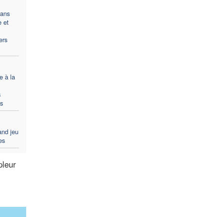
ans
e et
ers
e à la
s
ts
and jeu
es
pleur