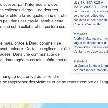
LES TRINITAIRES À
diocèses, par l'intermédiaire des
MADAGASCAR I / Cent 
des collectes d'argent, de denrées
de mission : foi, annonc
riel utile à la vie quotidienne ont été
service aux côtés des
esclaves et des prisonni
ès peu dans ces cas-là, semble cette
d'hier et d'aujourd'hui
ns que cette collaboration portera ses
2026-07-22
Alerte à Madagascar fac
ée mais, grâce à Dieu, comme il se
vague de disparitions et
d'homicides non élucidé
mpact moindre. Certaines églises ont été
d'enfants et d'adolescen
mmagées. Dans une communauté de
t endommagée et certains bâtiments ont
2026-02-21
La Grande Île dans le gr
des puissances mondial
amanga a déjà prévu de se rendre
 se rapprocher des victimes et de se rendre compte de l'am