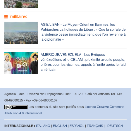
militaires
ASIE/LIBAN - Le Moyen-Orient en flammes, les
Patriarches catholiques du Liban : « Que la spirale de
la violence cesse immédiatement, que l'on revienne à
la diplomatie »
AMÉRIQUE/VENEZUELA - Les Évêques
vénézuéliens et le CELAM : proximité avec le peuple,
prières pour les victimes, appels à l'unité après le raid
américain
Agenzia Fides - Palazzo “de Propaganda Fide” - 00120 - Città del Vaticano Tel. +39-
06-69880115 - Fax +39-06-69880107
Les contenus du site sont publiés sous
Licence Creative Commons
Attribution 4.0 International
INTERNAZIONALE :
ITALIANO
|
ENGLISH
|
ESPAÑOL
|
FRANÇAIS
| |
DEUTSCH
|