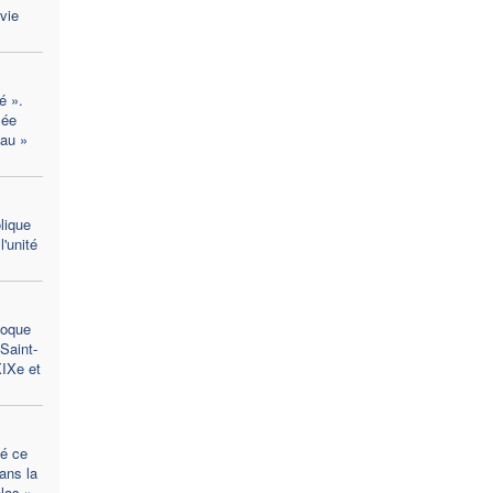
vie
é ».
lée
eau »
lique
'unité
loque
 Saint-
XIXe et
ué ce
ans la
las »