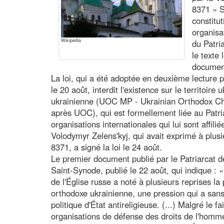
8371 « S
constitut
organisa
Wikipedia
du Patri
le texte 
document
La loi, qui a été adoptée en deuxième lecture
le 20 août, interdit l'existence sur le territoire
ukrainienne (UOC MP - Ukrainian Orthodox Chu
après UOC), qui est formellement liée au Patri
organisations internationales qui lui sont affili
Volodymyr Zelens'kyj, qui avait exprimé à plus
8371, a signé la loi le 24 août.
Le premier document publié par le Patriarcat
Saint-Synode, publié le 22 août, qui indique : 
de l'Église russe a noté à plusieurs reprises la 
orthodoxe ukrainienne, une pression qui a sans
politique d'État antireligieuse. (...) Malgré le 
organisations de défense des droits de l'homm