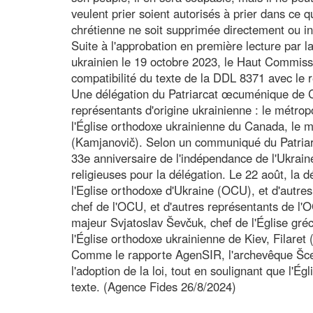
veulent prier soient autorisés à prier dans ce q
chrétienne ne soit supprimée directement ou ind
Suite à l'approbation en première lecture par la
ukrainien le 19 octobre 2023, le Haut Commissa
compatibilité du texte de la DDL 8371 avec le
Une délégation du Patriarcat œcuménique de Co
représentants d'origine ukrainienne : le métrop
l'Église orthodoxe ukrainienne du Canada, le mé
(Kamjanovič). Selon un communiqué du Patriarc
33e anniversaire de l'indépendance de l'Ukraine 
religieuses pour la délégation. Le 22 août, la 
l'Eglise orthodoxe d'Ukraine (OCU), et d'autres
chef de l'OCU, et d'autres représentants de l'
majeur Svjatoslav Ševčuk, chef de l'Église gréc
l'Église orthodoxe ukrainienne de Kiev, Filaret
Comme le rapporte AgenSIR, l'archevêque Šcevč
l'adoption de la loi, tout en soulignant que l'Ég
texte. (Agence Fides 26/8/2024)