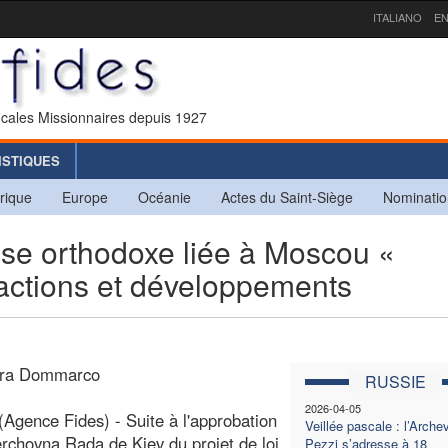
ITALIANO
EN
icales Missionnaires depuis 1927
ISTIQUES
rique
Europe
Océanie
Actes du Saint-Siège
Nominatio
e orthodoxe liée à Moscou «
réactions et développements
ara Dommarco
RUSSIE
2026-04-05
Agence Fides) - Suite à l'approbation
Veillée pascale : l’Arch
erchovna Rada de Kiev du projet de loi
Pezzi s’adresse à 18