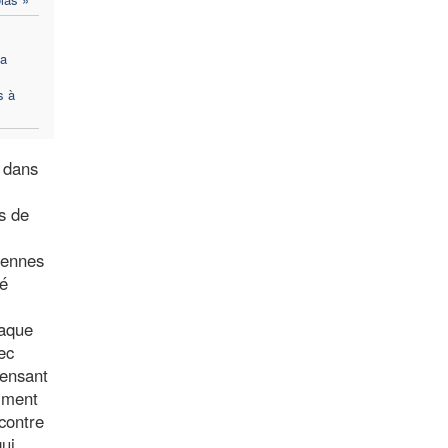
la
s à
t dans
ts de
niennes
té
haque
ec
pensant
aiment
contre
qui