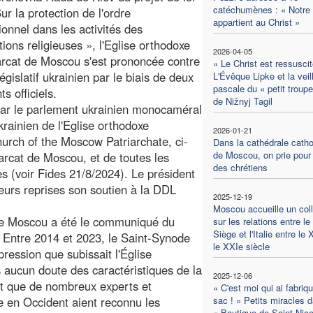
catéchumènes : « Notre 
ur la protection de l'ordre
appartient au Christ »
ionnel dans les activités des
tions religieuses », l'Eglise orthodoxe
2026-04-05
arcat de Moscou s'est prononcée contre
« Le Christ est ressuscit
législatif ukrainien par le biais de deux
L'Évêque Lipke et la veil
pascale du « petit troup
s officiels.
de Nižnyj Tagil
 par le parlement ukrainien monocaméral
 ukrainien de l'Eglise orthodoxe
2026-01-21
rch of the Moscow Patriarchate, ci-
Dans la cathédrale catho
de Moscou, on prie pour l
arcat de Moscou, et de toutes les
des chrétiens
ées (voir Fides 21/8/2024). Le président
ieurs reprises son soutien à la DDL
2025-12-19
Moscou accueille un col
 de Moscou a été le communiqué du
sur les relations entre le
Siège et l'Italie entre le 
« Entre 2014 et 2023, le Saint-Synode
le XXIe siècle
pression que subissait l'Église
 aucun doute des caractéristiques de la
2025-12-06
fait que de nombreux experts et
« C'est moi qui ai fabriq
e en Occident aient reconnu les
sac ! » Petits miracles d
« Boutique de Saint Nico