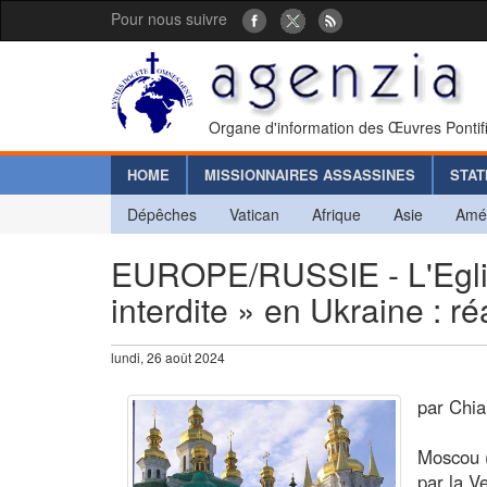
Pour nous suivre
Organe d'information des Œuvres Pontif
HOME
MISSIONNAIRES ASSASSINES
STAT
Dépêches
Vatican
Afrique
Asie
Amé
EUROPE/RUSSIE - L'Eglis
interdite » en Ukraine : 
lundi, 26 août 2024
par Chi
Moscou (
par la V