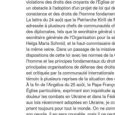
violations des droits des croyants de l'Église o
un obstacle à l'adoption d'un projet de loi qui d
conscience et des droits de l'homme fondamen
La lettre du 24 août que le Patriarche Kirill d
adressée à plusieurs chefs de communautés chr
des diplomates, tels que le secrétaire général 
secrétaire générale de l'Organisation pour la s
Helga Maria Schmid, et le haut-commissaire des
la même veine. Dans un passage de la missive, 
dispositions de cette loi avec les normes de la 
l'homme et les principes fondamentaux du droit
principales organisations de défense des droits
est critiquée par la communauté international
témoin à plusieurs reprises de la situation des 
À la fin de l'Angélus du 25 août, le Pape Franç
Église particulière, exprimant son inquiétude a
douleur les combats en Ukraine et dans la Fédé
aux lois récemment adoptées en Ukraine, je crai
prient toujours pour tout le monde. On ne com
son peuple, il en sera coupable, mais il ne peu