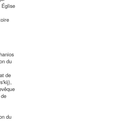
 Église
toire
phanios
ion du
at de
'kij),
hevêque
 de
ion du