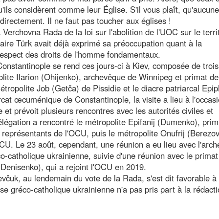
u'ils considèrent comme leur Église. S'il vous plaît, qu'aucune
irectement. Il ne faut pas toucher aux églises !
 Verchovna Rada de la loi sur l'abolition de l'UOC sur le terri
ire Türk avait déjà exprimé sa préoccupation quant à la
 respect des droits de l'homme fondamentaux.
nstantinople se rend ces jours-ci à Kiev, composée de trois
olite Ilarion (Ohijenko), archevêque de Winnipeg et primat de
tropolite Job (Getča) de Pissidie et le diacre patriarcal Epi
at œcuménique de Constantinople, la visite a lieu à l'occas
et prévoit plusieurs rencontres avec les autorités civiles et
délégation a rencontré le métropolite Epifanij (Dumenko), prim
 représentants de l'OCU, puis le métropolite Onufrij (Berezovs
OCU. Le 23 août, cependant, une réunion a eu lieu avec l'arc
o-catholique ukrainienne, suivie d'une réunion avec le primat
 (Denisenko), qui a rejoint l'OCU en 2019.
uk, au lendemain du vote de la Rada, s'est dit favorable à
lise gréco-catholique ukrainienne n'a pas pris part à la rédact