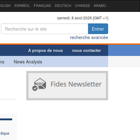
GLISH
ESPAÑOL
FRANÇAIS
DEUTSCH
CHINESE
ARABIC
samedi, 8 août 2026 [GMT +1]
Entrer
recherche avancée
A propos de nous
nous contacter
ns
News Analysis
evêque