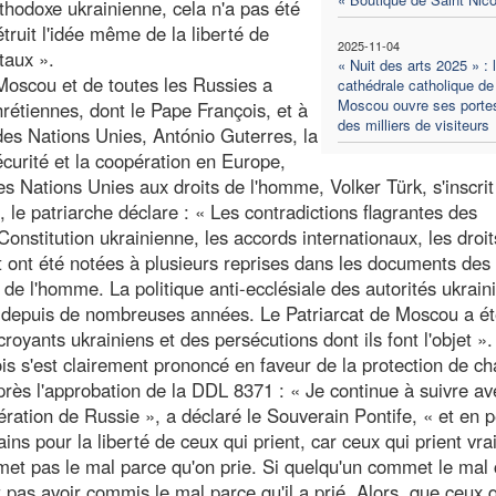
rthodoxe ukrainienne, cela n'a pas été
étruit l'idée même de la liberté de
2025-11-04
taux ».
« Nuit des arts 2025 » : 
e Moscou et de toutes les Russies a
cathédrale catholique de
Moscou ouvre ses porte
étiennes, dont le Pape François, et à
des milliers de visiteurs
des Nations Unies, António Guterres, la
écurité et la coopération en Europe,
 Nations Unies aux droits de l'homme, Volker Türk, s'inscri
le patriarche déclare : « Les contradictions flagrantes des
Constitution ukrainienne, les accords internationaux, les droi
 ont été notées à plusieurs reprises dans les documents des
 de l'homme. La politique anti-ecclésiale des autorités ukrai
e depuis de nombreuses années. Le Patriarcat de Moscou a é
croyants ukrainiens et des persécutions dont ils font l'objet ».
ois s'est clairement prononcé en faveur de la protection de c
près l'approbation de la DDL 8371 : « Je continue à suivre av
ration de Russie », a déclaré le Souverain Pontife, « et en 
ns pour la liberté de ceux qui prient, car ceux qui prient vr
met pas le mal parce qu'on prie. Si quelqu'un commet le mal 
t pas avoir commis le mal parce qu'il a prié. Alors, que ceux 