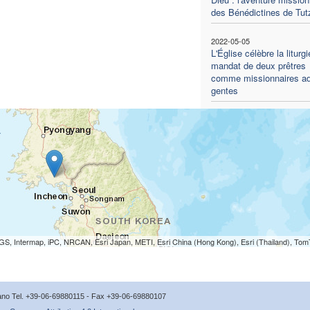
des Bénédictines de Tut
2022-05-05
L'Église célèbre la liturg
mandat de deux prêtres
comme missionnaires a
gentes
S, Intermap, iPC, NRCAN, Esri Japan, METI, Esri China (Hong Kong), Esri (Thailand), To
icano Tel. +39-06-69880115 - Fax +39-06-69880107