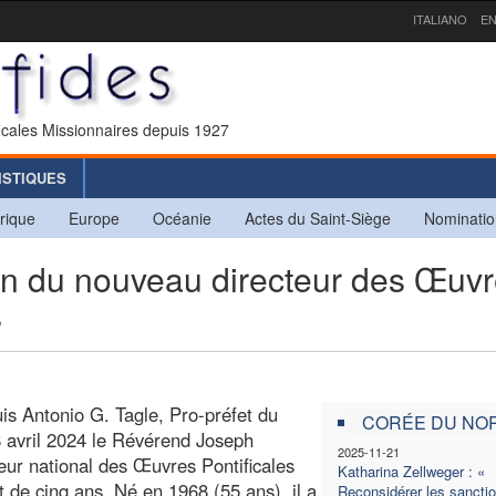
ITALIANO
EN
icales Missionnaires depuis 1927
ISTIQUES
rique
Europe
Océanie
Actes du Saint-Siège
Nominatio
 du nouveau directeur des Œuv
s
uis Antonio G. Tagle, Pro-préfet du
CORÉE DU NO
8 avril 2024 le Révérend Joseph
2025-11-21
eur national des Œuvres Pontificales
Katharina Zellweger : «
de cinq ans. Né en 1968 (55 ans), il a
Reconsidérer les sancti