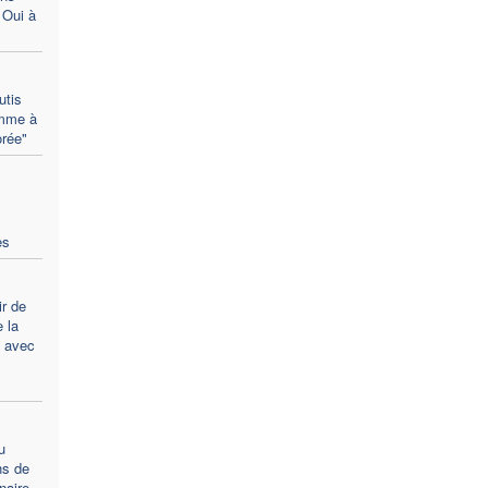
 Oui à
utis
omme à
orée"
es
r de
e la
n avec
u
ns de
naire