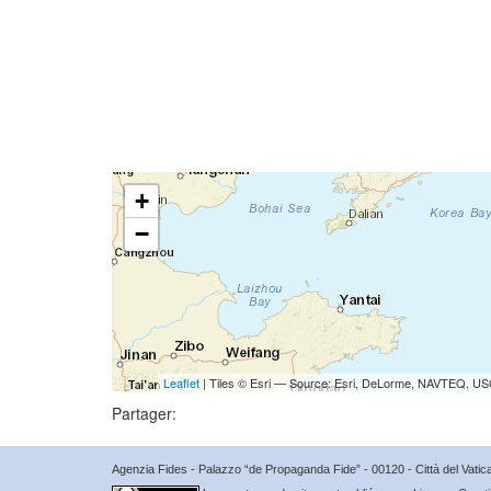
+
−
Leaflet
| Tiles © Esri — Source: Esri, DeLorme, NAVTEQ, USG
Partager:
Agenzia Fides - Palazzo “de Propaganda Fide” - 00120 - Città del Vat