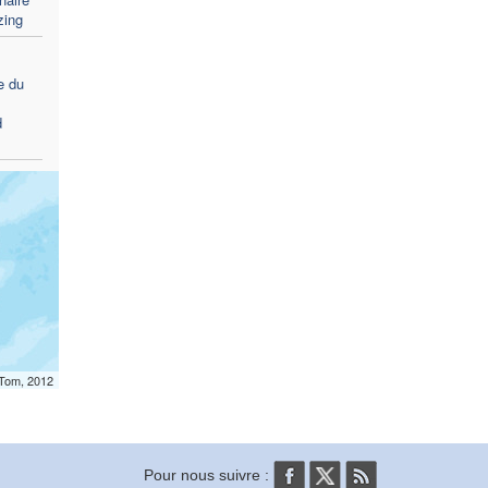
zing
ie du
d
mTom, 2012
Pour nous suivre :