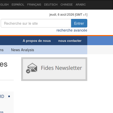
GLISH
ESPAÑOL
FRANÇAIS
DEUTSCH
CHINESE
ARABIC
jeudi, 6 août 2026 [GMT +1]
Entrer
recherche avancée
A propos de nous
nous contacter
ns
News Analysis
res
RD
ons