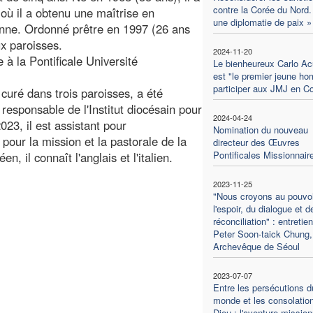
contre la Corée du Nord.
où il a obtenu une maîtrise en
une diplomatie de paix »
ienne. Ordonné prêtre en 1997 (26 ans
ux paroisses.
2024-11-20
 à la Pontificale Université
Le bienheureux Carlo Ac
est "le premier jeune h
participer aux JMJ en C
 curé dans trois paroisses, a été
 responsable de l'Institut diocésain pour
2024-04-24
2023, il est assistant pour
Nomination du nouveau
 pour la mission et la pastorale de la
directeur des Œuvres
Pontificales Missionnair
 il connaît l'anglais et l'italien.
2023-11-25
"Nous croyons au pouvoi
l'espoir, du dialogue et d
réconciliation" : entretie
Peter Soon-taick Chung,
Archevêque de Séoul
2023-07-07
Entre les persécutions d
monde et les consolatio
Dieu : l'aventure mission