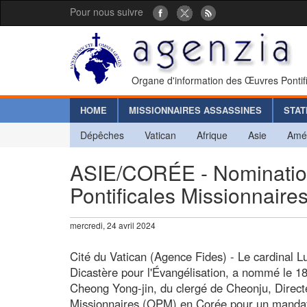
Pour nous suivre
Organe d'information des Œuvres Pontif
HOME
MISSIONNAIRES ASSASSINES
STAT
Dépêches
Vatican
Afrique
Asie
Amé
ASIE/CORÉE - Nomination
Pontificales Missionnaire
mercredi, 24 avril 2024
Cité du Vatican (Agence Fides) - Le cardinal L
Dicastère pour l'Évangélisation, a nommé le 1
Cheong Yong-jin, du clergé de Cheonju, Direct
Missionnaires (OPM) en Corée pour un mandat 