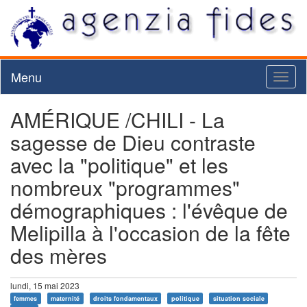
Menu
Toggl
naviga
AMÉRIQUE /CHILI - La
sagesse de Dieu contraste
avec la "politique" et les
nombreux "programmes"
démographiques : l'évêque de
Melipilla à l'occasion de la fête
des mères
lundi, 15 mai 2023
femmes
maternité
droits fondamentaux
politique
situation sociale