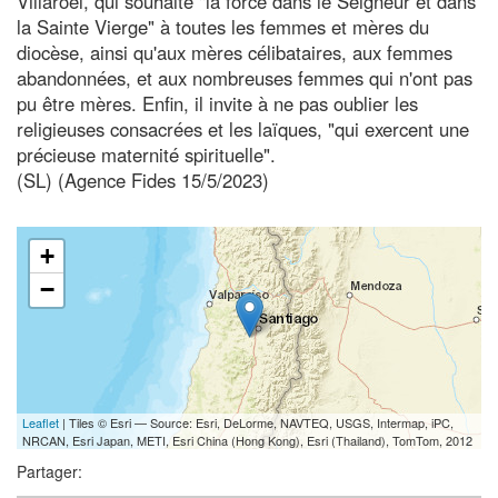
Villaroel, qui souhaite "la force dans le Seigneur et dans
la Sainte Vierge" à toutes les femmes et mères du
diocèse, ainsi qu'aux mères célibataires, aux femmes
abandonnées, et aux nombreuses femmes qui n'ont pas
pu être mères. Enfin, il invite à ne pas oublier les
religieuses consacrées et les laïques, "qui exercent une
précieuse maternité spirituelle".
(SL) (Agence Fides 15/5/2023)
+
−
Leaflet
| Tiles © Esri — Source: Esri, DeLorme, NAVTEQ, USGS, Intermap, iPC,
NRCAN, Esri Japan, METI, Esri China (Hong Kong), Esri (Thailand), TomTom, 2012
Partager: