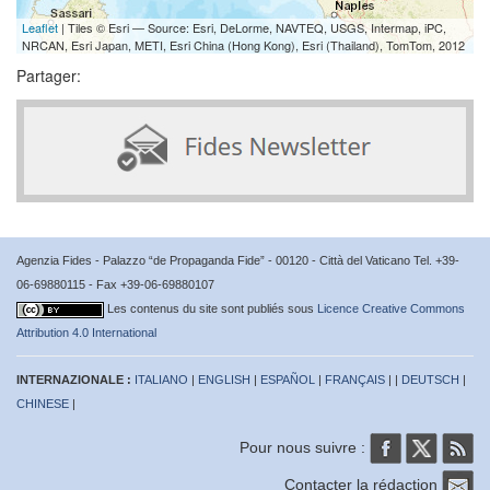
Leaflet
| Tiles © Esri — Source: Esri, DeLorme, NAVTEQ, USGS, Intermap, iPC,
NRCAN, Esri Japan, METI, Esri China (Hong Kong), Esri (Thailand), TomTom, 2012
Partager:
Agenzia Fides - Palazzo “de Propaganda Fide” - 00120 - Città del Vaticano Tel. +39-
06-69880115 - Fax +39-06-69880107
Les contenus du site sont publiés sous
Licence Creative Commons
Attribution 4.0 International
INTERNAZIONALE :
ITALIANO
|
ENGLISH
|
ESPAÑOL
|
FRANÇAIS
| |
DEUTSCH
|
CHINESE
|
Pour nous suivre :
Contacter la rédaction