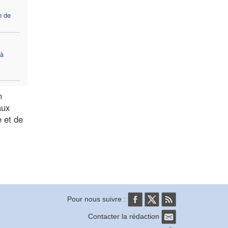
n de
 à
n
aux
e et de
Pour nous suivre :
Contacter la rédaction