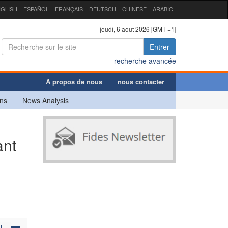
GLISH
ESPAÑOL
FRANÇAIS
DEUTSCH
CHINESE
ARABIC
jeudi, 6 août 2026 [GMT +1]
Entrer
recherche avancée
A propos de nous
nous contacter
ns
News Analysis
ant
N