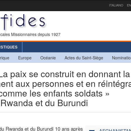
ITALIANO
EN
icales Missionnaires depuis 1927
ISTIQUES
rique
Europe
Océanie
Actes du Saint-Siège
Nominatio
paix se construit en donnant la
ent aux personnes et en réintégr
 comme les enfants soldats »
 Rwanda et du Burundi
 du Rwanda et du Burundi 10 ans après
AFGHANISTA