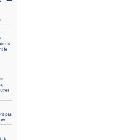
n
s
droits
t le
ne
u,
utres,
ont pas
ours
s la