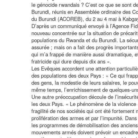
le génocide rwandais ? C’est ce que se sont
Burundi, réunis en Assemblée ordinaire des C
du Burundi (ACOREB), du 2 au 4 mai à Kabga
D’après un communiqué envoyé à l’Agence Fides
nouveau concentrée sur la situation de précarit
populations du Rwanda et du Burundi. La sécur
assurée ; mais on a fait des progrès importan
qui m’a frappé de manière aussi dramatique, et
fratricide qui dure depuis dix ans ».
Les Evêques accordent une attention particuliè
des populations des deux Pays : « Ce qui frappe
des gens, la modestie de leurs salaires, le pouv
même temps, l’enrichissement de quelques-un
Une autre préoccupation découle de l’insécurit
les deux Pays. « Le phénomène de la violence 
fragilité de nos sociétés qui ont été fortement 
prolifération des armes et par l’impunité. Dan
les programmes de démobilisation des anciens
mouvements armés doivent prévoir un encadrem