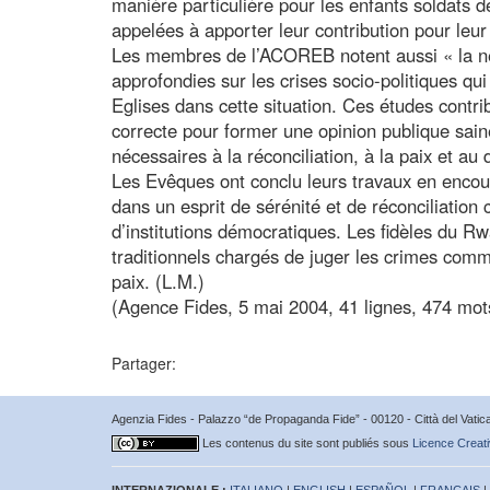
manière particulière pour les enfants soldats d
appelées à apporter leur contribution pour leur
Les membres de l’ACOREB notent aussi « la n
approfondies sur les crises socio-politiques qui
Eglises dans cette situation. Ces études contri
correcte pour former une opinion publique saine,
nécessaires à la réconciliation, à la paix et a
Les Evêques ont conclu leurs travaux en encour
dans un esprit de sérénité et de réconciliation 
d’institutions démocratiques. Les fidèles du Rw
traditionnels chargés de juger les crimes comm
paix. (L.M.)
(Agence Fides, 5 mai 2004, 41 lignes, 474 mot
Partager:
Agenzia Fides - Palazzo “de Propaganda Fide” - 00120 - Città del Vat
Les contenus du site sont publiés sous
Licence Creati
INTERNAZIONALE :
ITALIANO
|
ENGLISH
|
ESPAÑOL
|
FRANÇAIS
|