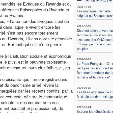
 demandés les Evêques du Rwanda et du
2025-12-01
onférences Episcopales du Rwanda et
Les mariages d'enfants
yi au Rwanda.
illégaux au Baloutchista
, « l’attention des Evêques s’est de
é dans laquelle vivent encore les
2025-10-07
Discrimination envers le
ité n’est pas encore totalement
femmes et violation des 
ts au Rwanda, 10 ans après le génocide
: recours des ONG devan
 au Burundi qui sort d’une guerre
Tribunal permanent des
peuples
re à la situation sociale et économique
2024-08-07
 le plus, est la pauvreté croissante
Le Pape François : "On 
oir d’achat toujours plus faible, et, en
peut pas, au nom de Die
fomenter le mépris des a
s ».
la haine et la violence"
é croissante que l’on enregistre dans
et du banditisme armé révèle la
2024-06-22
marquées par les récents conflits, par la
Les filles afghanes ne v
s ce contexte, déclare le communiqué,
à l'école pendant mille j
 soldats et des combattants des
2022-02-24
ent éducatif et professionnel, de
Intégrer les réfugiés dan