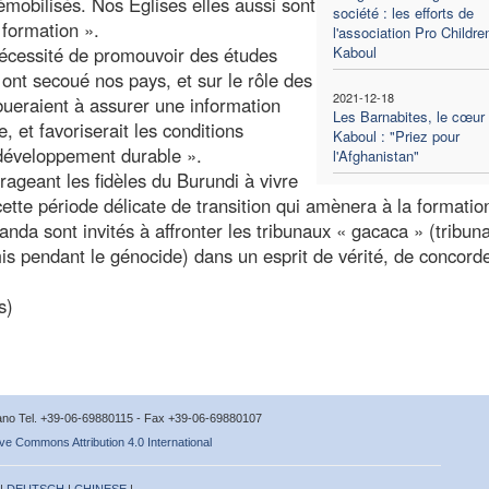
émobilisés. Nos Eglises elles aussi sont
société : les efforts de
 formation ».
l'association Pro Childre
écessité de promouvoir des études
Kaboul
 ont secoué nos pays, et sur le rôle des
2021-12-18
bueraient à assurer une information
Les Barnabites, le cœur
 et favoriserait les conditions
Kaboul : "Priez pour
u développement durable ».
l'Afghanistan"
ageant les fidèles du Burundi à vivre
cette période délicate de transition qui amènera à la formatio
anda sont invités à affronter les tribunaux « gacaca » (tribun
is pendant le génocide) dans un esprit de vérité, de concord
s)
icano Tel. +39-06-69880115 - Fax +39-06-69880107
ve Commons Attribution 4.0 International
 |
DEUTSCH
|
CHINESE
|